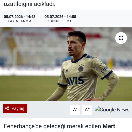
uzatıldığını açıkladı.
Özel Haberler
Dünya
Haber Arşivi
05.07.2026 - 14:43
05.07.2026 - 14:58
YAYINLANMA
GÜNCELLEME
Yazarlar
Medya
Özel Haberler
Kadın
Erişim Bilgileri
Sağlık
Teknoloji
Paylaş
-
+
A
A
Ramazan
Fenerbahçe'de geleceği merak edilen
Mert