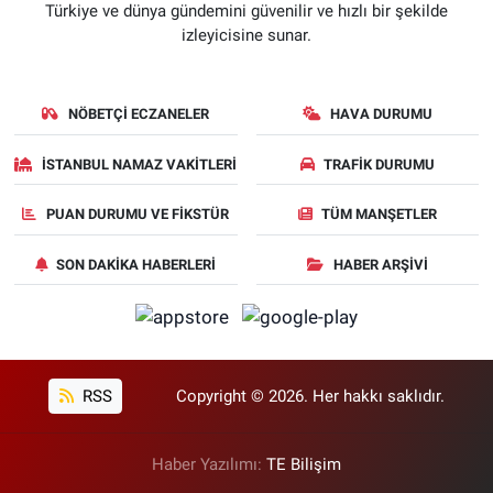
Türkiye ve dünya gündemini güvenilir ve hızlı bir şekilde
izleyicisine sunar.
NÖBETÇI ECZANELER
HAVA DURUMU
İSTANBUL NAMAZ VAKITLERI
TRAFIK DURUMU
PUAN DURUMU VE FIKSTÜR
TÜM MANŞETLER
SON DAKIKA HABERLERI
HABER ARŞIVI
RSS
Copyright © 2026. Her hakkı saklıdır.
Haber Yazılımı:
TE Bilişim