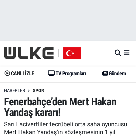
CANLI İZLE
CANLI YAYIN
Nöbetçi Eczaneler
TV Programları
TV Programları
Hava Durumu
Gündem
Gündem
İstanbul Namaz Vakitleri
Dünya
Trend
Trafik Durumu
CANLI İZLE
TV Programları
Gündem
Spor
Yaşam
Süper Lig Puan Durumu ve Fikstür
HABERLER
SPOR
Fenerbahçe’den Mert Hakan
Erişim Bilgileri
Erişim Bilgileri
Erişim Bilgileri
Yandaş kararı!
Ekonomi
Spor
Tüm Manşetler
Sarı Lacivertliler tecrübeli orta saha oyuncusu
Trend
Ekonomi
Son Dakika Haberleri
Mert Hakan Yandaş’ın sözleşmesinin 1 yıl