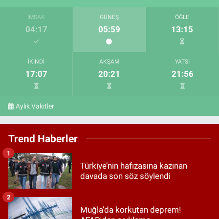
İMSAK
GÜNEŞ
ÖĞLE
04:17
05:59
13:15
İKINDI
AKŞAM
YATSI
17:07
20:21
21:56
Aylık Vakitler
Trend Haberler
1
Türkiye’nin hafızasına kazınan
davada son söz söylendi
2
Muğla'da korkutan deprem!