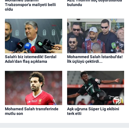
Trabzonspor'a maliyeti belli
bulundu
oldu
Salah'ı biz istemedik! Serdal
Mohammed Salah İstanbul'da!
Adalı'dan flaş açıklama
İlk üçlüyü çektirdi...
Mohamed Salah transferinde
Aşk uğruna Süper Lig ekibini
mutlu son
terk etti