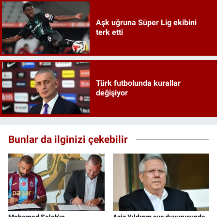
Aşk uğruna Süper Lig ekibini
terk etti
Türk futbolunda kurallar
değişiyor
Bunlar da ilginizi çekebilir
Mohamed Salah'ın
Aziz Yıldırım suç duyurusunda