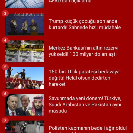
AFAD'dan açıklama
3
Trump küçük çocuğu son anda
kurtardı! Sahnede hızlı müdahale
4
Merkez Bankası'nın altın rezervi
yükseldi! 100 milyar doları aştı
5
150 bin TL'lik patatesi bedavaya
dağıttı! Helal olsun dedirten
hareket
6
Savunmada yeni dönem! Türkiye,
Suudi Arabistan ve Pakistan aynı
masada
7
Polisten kaçmanın bedeli ağır oldu!