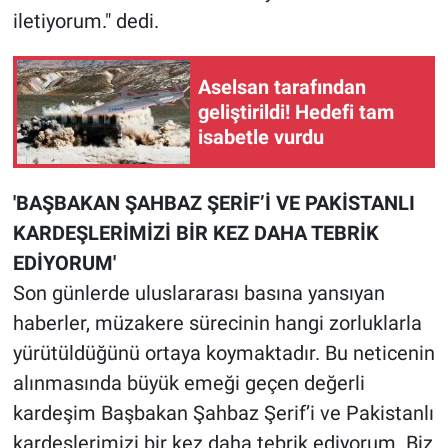
iletiyorum." dedi.
Aselsan tarafından
geliştirildi! Hedefi tam
isabetle vurdu
'BAŞBAKAN ŞAHBAZ ŞERİF’İ VE PAKİSTANLI
KARDEŞLERİMİZİ BİR KEZ DAHA TEBRİK
EDİYORUM'
Son günlerde uluslararası basına yansıyan
haberler, müzakere sürecinin hangi zorluklarla
yürütüldüğünü ortaya koymaktadır. Bu neticenin
alınmasında büyük emeği geçen değerli
kardeşim Başbakan Şahbaz Şerif’i ve Pakistanlı
kardeşlerimizi bir kez daha tebrik ediyorum. Biz