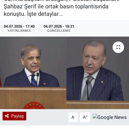
Şahbaz Şerif ile ortak basın toplantısında
Özel Haberler
Dünya
Haber Arşivi
konuştu. İşte detaylar...
Yazarlar
Medya
04.07.2026 - 17:40
04.07.2026 - 18:21
YAYINLANMA
GÜNCELLEME
Özel Haberler
Kadın
Erişim Bilgileri
Sağlık
Teknoloji
Ramazan
Paylaş
-
+
A
A