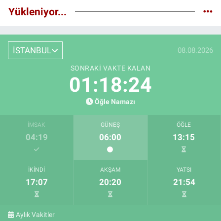
Yükleniyor...
İSTANBUL
08.08.2026
SONRAKI VAKTE KALAN
01:18:23
Öğle Namazı
İMSAK
GÜNEŞ
ÖĞLE
04:19
06:00
13:15
İKINDI
AKŞAM
YATSI
17:07
20:20
21:54
Aylık Vakitler