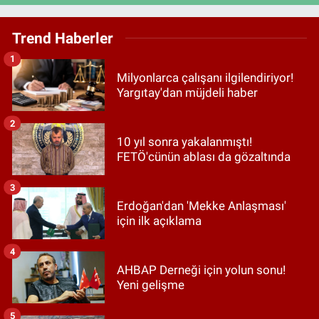
Trend Haberler
1
Milyonlarca çalışanı ilgilendiriyor!
Yargıtay'dan müjdeli haber
2
10 yıl sonra yakalanmıştı!
FETÖ'cünün ablası da gözaltında
3
Erdoğan'dan 'Mekke Anlaşması'
için ilk açıklama
4
AHBAP Derneği için yolun sonu!
Yeni gelişme
5