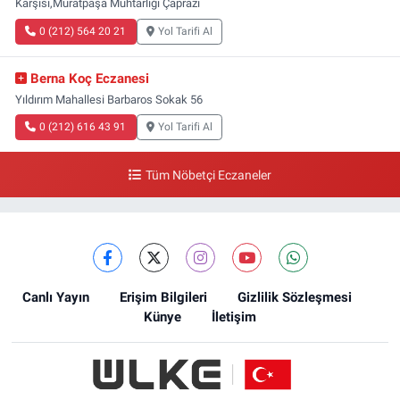
Karşısı,Muratpaşa Muhtarlığı Çaprazı
0 (212) 564 20 21
Yol Tarifi Al
Berna Koç Eczanesi
Yıldırım Mahallesi Barbaros Sokak 56
0 (212) 616 43 91
Yol Tarifi Al
Tüm Nöbetçi Eczaneler
Canlı Yayın
Erişim Bilgileri
Gizlilik Sözleşmesi
Künye
İletişim