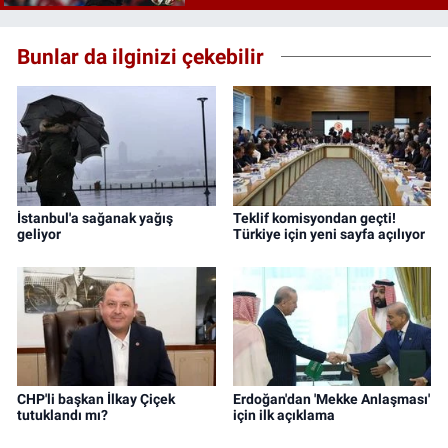
Bunlar da ilginizi çekebilir
İstanbul'a sağanak yağış
Teklif komisyondan geçti!
geliyor
Türkiye için yeni sayfa açılıyor
CHP'li başkan İlkay Çiçek
Erdoğan'dan 'Mekke Anlaşması'
tutuklandı mı?
için ilk açıklama