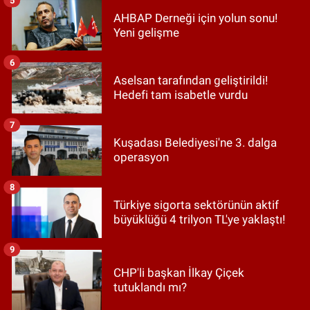
AHBAP Derneği için yolun sonu!
Yeni gelişme
6
Aselsan tarafından geliştirildi!
Hedefi tam isabetle vurdu
7
Kuşadası Belediyesi'ne 3. dalga
operasyon
8
Türkiye sigorta sektörünün aktif
büyüklüğü 4 trilyon TL'ye yaklaştı!
9
CHP'li başkan İlkay Çiçek
tutuklandı mı?