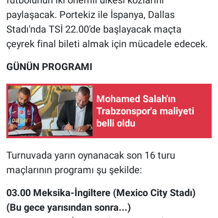
futbolunun iki önemli ülkesi kozlarını
paylaşacak. Portekiz ile İspanya, Dallas
Stadı'nda TSİ 22.00'de başlayacak maçta
çeyrek final bileti almak için mücadele edecek.
GÜNÜN PROGRAMI
Mohamed Salah'ın
Trabzonspor'a maliyeti
belli oldu
Turnuvada yarın oynanacak son 16 turu
maçlarının programı şu şekilde:
03.00 Meksika-İngiltere (Mexico City Stadı)
(Bu gece yarısından sonra...)