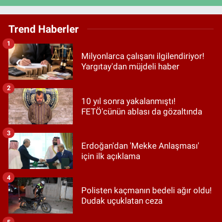
Trend Haberler
1
Milyonlarca çalışanı ilgilendiriyor!
Yargıtay'dan müjdeli haber
2
10 yıl sonra yakalanmıştı!
FETÖ'cünün ablası da gözaltında
3
Erdoğan'dan 'Mekke Anlaşması'
için ilk açıklama
4
Polisten kaçmanın bedeli ağır oldu!
Dudak uçuklatan ceza
5