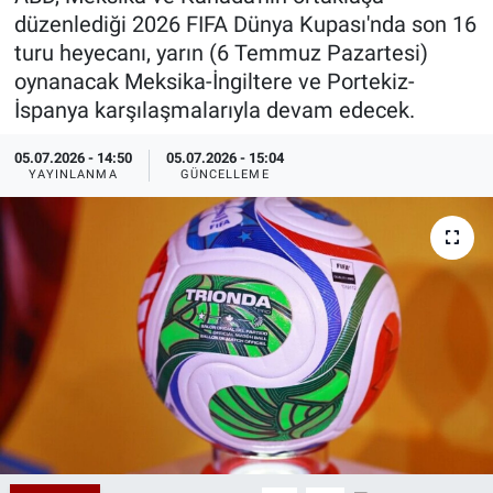
düzenlediği 2026 FIFA Dünya Kupası'nda son 16
Özel Haberler
Dünya
Haber Arşivi
turu heyecanı, yarın (6 Temmuz Pazartesi)
oynanacak Meksika-İngiltere ve Portekiz-
Yazarlar
Medya
İspanya karşılaşmalarıyla devam edecek.
Özel Haberler
05.07.2026 - 14:50
05.07.2026 - 15:04
YAYINLANMA
GÜNCELLEME
Kadın
Erişim Bilgileri
Sağlık
Teknoloji
Ramazan