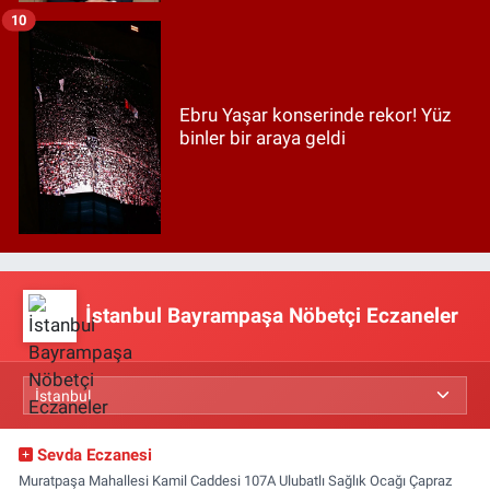
10
Ebru Yaşar konserinde rekor! Yüz
binler bir araya geldi
İstanbul Bayrampaşa Nöbetçi Eczaneler
Sevda Eczanesi
Muratpaşa Mahallesi Kamil Caddesi 107A Ulubatlı Sağlık Ocağı Çapraz