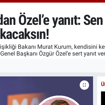
666
Bİ
13.
an Özel’e yanıt: Sen
BI
64.
ıkacaksın!
eğişikliği Bakanı Murat Kurum, kendisini
enel Başkanı Özgür Özel’e sert yanıt ver
Ü