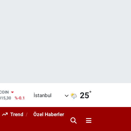
°
LAR
25
İstanbul
7436
%0.18
RO
2510
%0.32
Trend
Özel Haberler
ERLİN
4811
%0.38
AM ALTIN