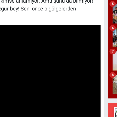
da kimse anlamıyor. Ama şunu da bilmiyor!
5
gür bey! Sen, önce o gölgelerden
6
7
8