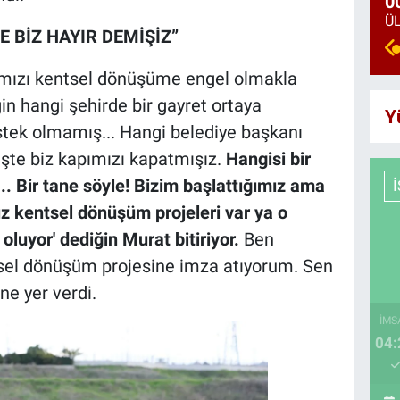
0
E BİZ HAYIR DEMİŞİZ”
rımızı kentsel dönüşüme engel olmakla
in hangi şehirde bir gayret ortaya
Y
ek olmamış... Hangi belediye başkanı
te biz kapımızı kapatmışız.
Hangisi bir
... Bir tane söyle! Bizim başlattığımız ama
ız kentsel dönüşüm projeleri var ya o
oluyor' dediğin Murat bitiriyor.
Ben
tsel dönüşüm projesine imza atıyorum. Sen
ne yer verdi.
İMS
04: