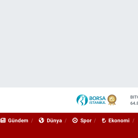
DO
47,
EU
55,
Gündem
Dünya
Spor
Ekonomi
ST
64,
GR