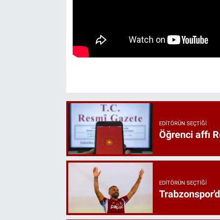
EDITÖRÜN SEÇTIĞI
Öğrenci affı 
EDITÖRÜN SEÇTIĞI
Trabzonspor'd