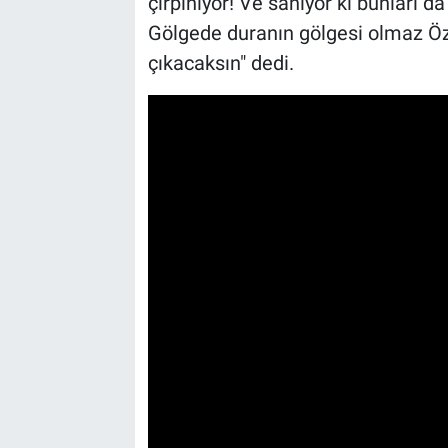
çırpınıyor! Ve sanıyor ki bunları 
Gölgede duranın gölgesi olmaz Öz
çıkacaksın" dedi.