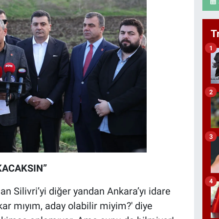
T
1
2
3
KACAKSIN”
4
n Silivri’yi diğer yandan Ankara’yı idare
kar mıyım, aday olabilir miyim?' diye