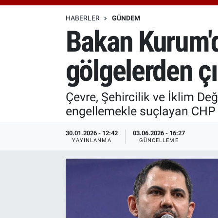
Özel Haberler
Dünya
Haber Arşivi
HABERLER
GÜNDEM
Bakan Kurum'd
Yazarlar
Medya
gölgelerden ç
Özel Haberler
Kadın
Çevre, Şehircilik ve İklim D
engellemekle suçlayan CHP G
Erişim Bilgileri
30.01.2026 - 12:42
03.06.2026 - 16:27
Sağlık
YAYINLANMA
GÜNCELLEME
Teknoloji
Ramazan