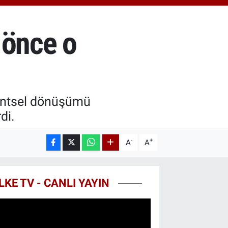
0.55
%0
ST100
779
%-14
 önce o
TCOIN
815,30
%-0.1
 kentsel dönüşümü
di.
-
+
A
A
LKE TV - CANLI YAYIN