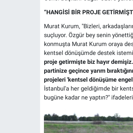
“HANGİSİ BİR PROJE GETİRMİŞT
Murat Kurum, "Bizleri, arkadaşla
suçluyor. Özgür bey senin yönettiğ
konmuşta Murat Kurum oraya dest
kentsel dönüşümde destek istemiş
proje getirmişte biz hayır demişiz
partinize geçince yarım bıraktığın
projeleri 'kentsel dönüşüme engel 
İstanbul'a her geldiğimde bir ken
bugüne kadar ne yaptın?" ifadeleri