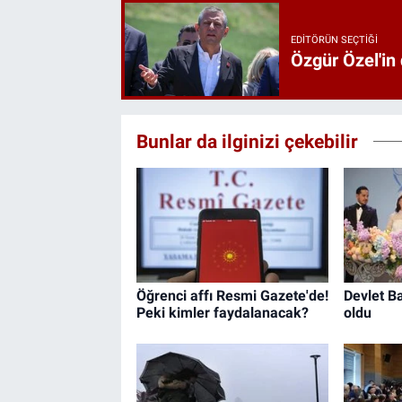
EDITÖRÜN SEÇTIĞI
Özgür Özel'in
Bunlar da ilginizi çekebilir
Öğrenci affı Resmi Gazete'de!
Devlet Ba
Peki kimler faydalanacak?
oldu