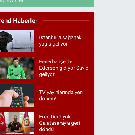
Aylık Vakitler
rend Haberler
İstanbul'a sağanak
yağış geliyor
Fenerbahçe'de
Ederson gidiyor Savic
geliyor
TV yayınlarında yeni
dönem!
Eren Derdiyok
Galatasaray'a geri
döndü