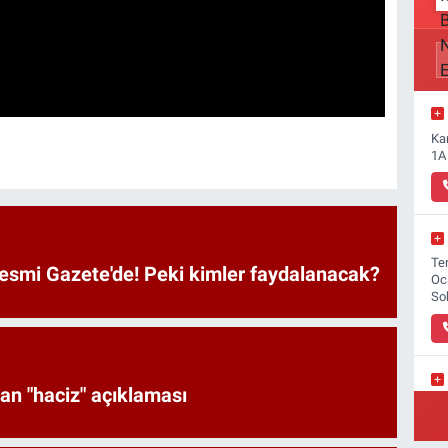
Ka
1A
Ter
Resmi Gazete'de! Peki kimler faydalanacak?
Oc
So
an "haciz" açıklaması
Yı