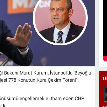
liği Bakanı Murat Kurum, İstanbul'da 'Beyoğlu
Ü
esi 778 Konutun Kura Çekim Töreni'
 dönüşümü engellemekle itham eden CHP
di.