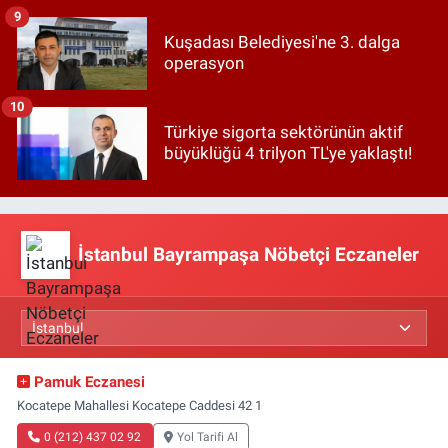
9
Kuşadası Belediyesi'ne 3. dalga
operasyon
10
Türkiye sigorta sektörünün aktif
büyüklüğü 4 trilyon TL'ye yaklaştı!
İstanbul Bayrampaşa Nöbetçi Eczaneler
Pamuk Eczanesi
Kocatepe Mahallesi Kocatepe Caddesi 42 1
0 (212) 437 02 92
Yol Tarifi Al