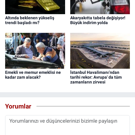
Altında beklenen yükseliş
Akaryakıtta tabela değişiyor!
trendi başladı mı?
Büyük indirim yolda
Emekli ve memur emeklisi ne
İstanbul Havalimanı’ndan
kadar zam alacak?
tarihi rekor: Avrupa' da tüm
zamanların zirvesi
Yorumlar