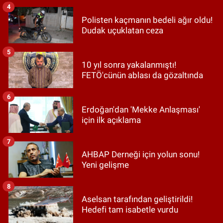
4
Polisten kaçmanın bedeli ağır oldu!
Dudak uçuklatan ceza
5
10 yıl sonra yakalanmıştı!
FETÖ'cünün ablası da gözaltında
6
Erdoğan'dan 'Mekke Anlaşması'
için ilk açıklama
7
AHBAP Derneği için yolun sonu!
Yeni gelişme
8
Aselsan tarafından geliştirildi!
Hedefi tam isabetle vurdu