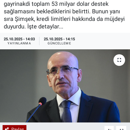
gayrinakdi toplam 53 milyar dolar destek
Özel Haberler
Dünya
Haber Arşivi
sağlamasını beklediklerini belirtti. Bunun yanı
sıra Şimşek, kredi limitleri hakkında da müjdeyi
Yazarlar
Medya
duyurdu. İşte detaylar...
25.10.2025 - 14:03
25.10.2025 - 14:15
Özel Haberler
YAYINLANMA
GÜNCELLEME
Kadın
Erişim Bilgileri
Sağlık
Teknoloji
Ramazan
Paylaş
-
+