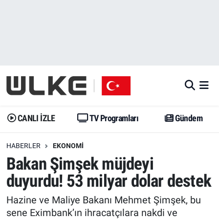
CANLI İZLE
CANLI YAYIN
Nöbetçi Eczaneler
TV Programları
TV Programları
Hava Durumu
Gündem
Gündem
İstanbul Namaz Vakitleri
Dünya
Trend
Trafik Durumu
CANLI İZLE
TV Programları
Gündem
Spor
Yaşam
Süper Lig Puan Durumu ve Fikstür
HABERLER
EKONOMI
Bakan Şimşek müjdeyi
Erişim Bilgileri
Erişim Bilgileri
Erişim Bilgileri
duyurdu! 53 milyar dolar destek
Ekonomi
Spor
Tüm Manşetler
Hazine ve Maliye Bakanı Mehmet Şimşek, bu
Trend
Ekonomi
Son Dakika Haberleri
sene Eximbank’ın ihracatçılara nakdi ve