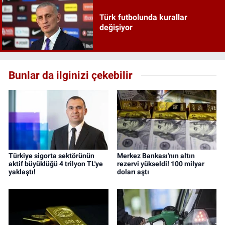
Türk futbolunda kurallar
değişiyor
Bunlar da ilginizi çekebilir
Türkiye sigorta sektörünün
Merkez Bankası'nın altın
aktif büyüklüğü 4 trilyon TL'ye
rezervi yükseldi! 100 milyar
yaklaştı!
doları aştı