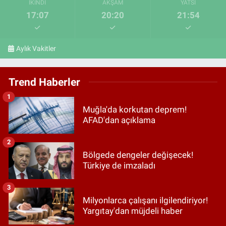
İKINDI
AKŞAM
YATSI
17:07
20:20
21:54
Aylık Vakitler
Trend Haberler
1
Muğla'da korkutan deprem!
AFAD'dan açıklama
2
Bölgede dengeler değişecek!
Türkiye de imzaladı
3
Milyonlarca çalışanı ilgilendiriyor!
Yargıtay'dan müjdeli haber