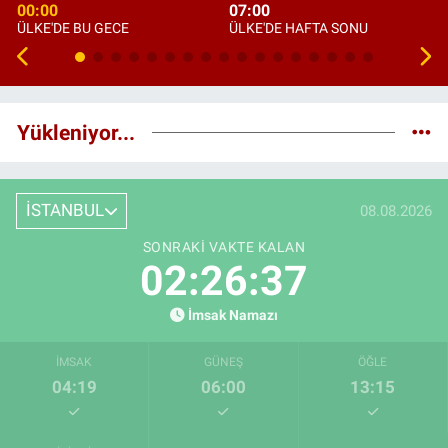
00:00
07:00
ÜLKE'DE BU GECE
ÜLKE'DE HAFTA SONU
Yükleniyor...
İSTANBUL
08.08.2026
SONRAKI VAKTE KALAN
02:26:36
İmsak Namazı
İMSAK
GÜNEŞ
ÖĞLE
04:19
06:00
13:15