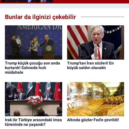
Bunlar da ilginizi çekebilir
Trump küçük çocuğu son anda
Trump'tan İran sözleri! En
kurtardı! Sahnede hızlı
büyük saldırı olacaktı
müdahale
Irak ile Türkiye arasındaki imza
Altında gözler Fed'e çevrildi!
töreninde ne yaşandı?