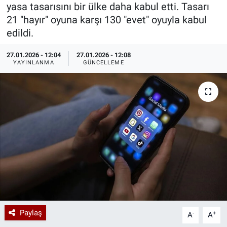
yasa tasarısını bir ülke daha kabul etti. Tasarı
Özel Haberler
Dünya
Haber Arşivi
21 "hayır" oyuna karşı 130 "evet" oyuyla kabul
edildi.
Yazarlar
Medya
27.01.2026 - 12:04
27.01.2026 - 12:08
YAYINLANMA
GÜNCELLEME
Özel Haberler
Kadın
Erişim Bilgileri
Sağlık
Teknoloji
Ramazan
Paylaş
-
+
A
A