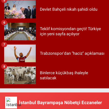
5
Devlet Bahçeli nikah şahidi oldu
6
Teklif komisyondan geçti! Türkiye
için yeni sayfa açılıyor
7
Trabzonspor'dan "haciz" açıklaması
8
Binlerce küçükbaş ihaleyle
satılacak
İstanbul Bayrampaşa Nöbetçi Eczaneler