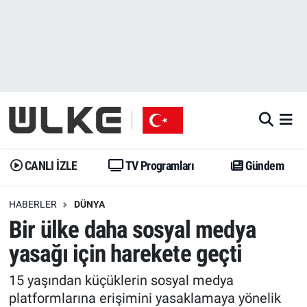
CANLI İZLE
CANLI YAYIN
Nöbetçi Eczaneler
TV Programları
TV Programları
Hava Durumu
Gündem
Gündem
İstanbul Namaz Vakitleri
Dünya
Trend
Trafik Durumu
CANLI İZLE
TV Programları
Gündem
Spor
Yaşam
Süper Lig Puan Durumu ve Fikstür
HABERLER
DÜNYA
Bir ülke daha sosyal medya
Erişim Bilgileri
Erişim Bilgileri
Erişim Bilgileri
yasağı için harekete geçti
Ekonomi
Spor
Tüm Manşetler
15 yaşından küçüklerin sosyal medya
Trend
Ekonomi
Son Dakika Haberleri
platformlarına erişimini yasaklamaya yönelik