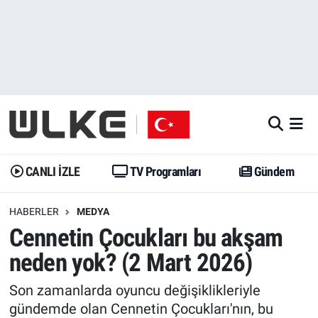
CANLI İZLE
CANLI YAYIN
Nöbetçi Eczaneler
TV Programları
TV Programları
Hava Durumu
Gündem
Gündem
İstanbul Namaz Vakitleri
Dünya
Trend
Trafik Durumu
CANLI İZLE
TV Programları
Gündem
Spor
Yaşam
Süper Lig Puan Durumu ve Fikstür
HABERLER
MEDYA
Cennetin Çocukları bu akşam
Erişim Bilgileri
Erişim Bilgileri
Erişim Bilgileri
neden yok? (2 Mart 2026)
Ekonomi
Spor
Tüm Manşetler
Son zamanlarda oyuncu değişiklikleriyle
Trend
Ekonomi
Son Dakika Haberleri
gündemde olan Cennetin Çocukları'nın, bu