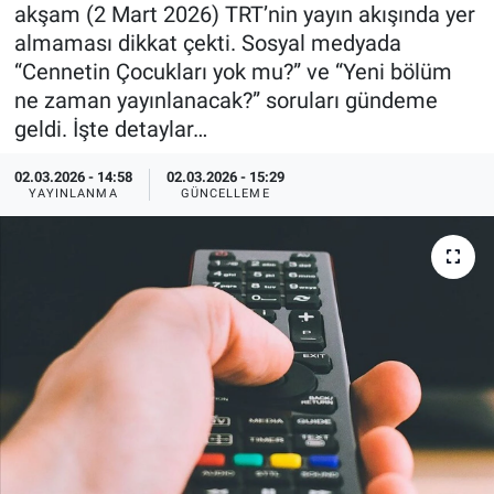
akşam (2 Mart 2026) TRT’nin yayın akışında yer
Özel Haberler
Dünya
Haber Arşivi
almaması dikkat çekti. Sosyal medyada
“Cennetin Çocukları yok mu?” ve “Yeni bölüm
Yazarlar
Medya
ne zaman yayınlanacak?” soruları gündeme
geldi. İşte detaylar…
Özel Haberler
02.03.2026 - 14:58
02.03.2026 - 15:29
YAYINLANMA
GÜNCELLEME
Kadın
Erişim Bilgileri
Sağlık
Teknoloji
Ramazan