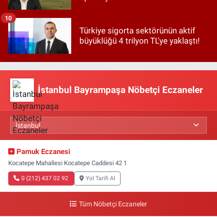
10
Türkiye sigorta sektörünün aktif
büyüklüğü 4 trilyon TL'ye yaklaştı!
İstanbul Bayrampaşa Nöbetçi Eczaneler
Pamuk Eczanesi
Kocatepe Mahallesi Kocatepe Caddesi 42 1
0 (212) 437 02 92
Yol Tarifi Al
Tüm Nöbetçi Eczaneler