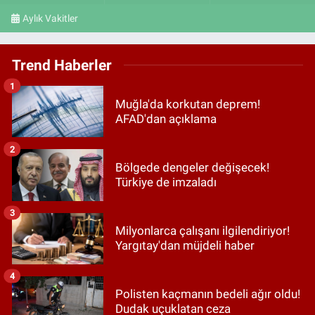
Aylık Vakitler
Trend Haberler
1
Muğla'da korkutan deprem!
AFAD'dan açıklama
2
Bölgede dengeler değişecek!
Türkiye de imzaladı
3
Milyonlarca çalışanı ilgilendiriyor!
Yargıtay'dan müjdeli haber
4
Polisten kaçmanın bedeli ağır oldu!
Dudak uçuklatan ceza