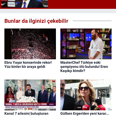
Bunlar da ilginizi çekebilir
Ebru Yaşar konserinde rekor!
MasterChef Türkiye eski
Yüz binler bir araya geldi
şampiyonu ölü bulundu! Eren
Kaşıkçı kimdir?
Kanal 7 ailesini buluşturan
Gülben Ergen'den yeni karar...