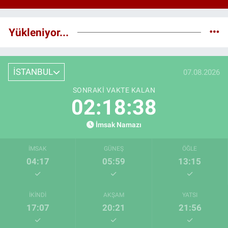
Yükleniyor...
İSTANBUL
07.08.2026
SONRAKI VAKTE KALAN
02:18:37
İmsak Namazı
İMSAK
GÜNEŞ
ÖĞLE
04:17
05:59
13:15
İKINDI
AKŞAM
YATSI
17:07
20:21
21:56