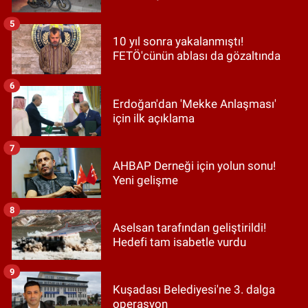
5
10 yıl sonra yakalanmıştı!
FETÖ'cünün ablası da gözaltında
6
Erdoğan'dan 'Mekke Anlaşması'
için ilk açıklama
7
AHBAP Derneği için yolun sonu!
Yeni gelişme
8
Aselsan tarafından geliştirildi!
Hedefi tam isabetle vurdu
9
Kuşadası Belediyesi'ne 3. dalga
operasyon