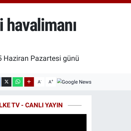
0.87
%0.12
T100
799
%70
i havalimanı
COIN
643,95
%0.16
5 Haziran Pazartesi günü
-
+
A
A
LKE TV - CANLI YAYIN