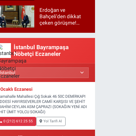
Erdoğan ve
Bahçeli'den dikkat
çeken görüşme!
Basına kapalı
gerçekleşti
İstanbul Bayrampaşa
Nöbetçi Eczaneler
Ocaklı Eczanesi
tamahalle Mahallesi Çığ Sokak 46 50C DEMİRKAPI
DDESİ HAYIRSEVERLER CAMİİ KARŞISI VE ŞEHİT
RAHİM CEYLAN ASM ÇAPRAZI (SOKAĞIN YENİ ADI
HİT ÜMİT YOLCU SOKAĞI)
0 (212) 612 25 55
Yol Tarifi Al