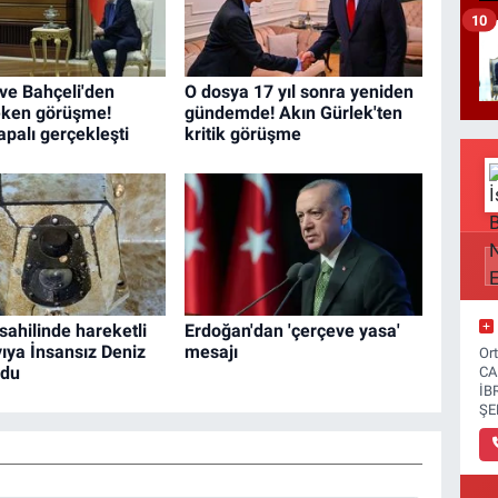
10
ve Bahçeli'den
O dosya 17 yıl sonra yeniden
eken görüşme!
gündemde! Akın Gürlek'ten
apalı gerçekleşti
kritik görüşme
sahilinde hareketli
Erdoğan'dan 'çerçeve yasa'
yıya İnsansız Deniz
mesajı
Or
rdu
CA
İB
ŞE