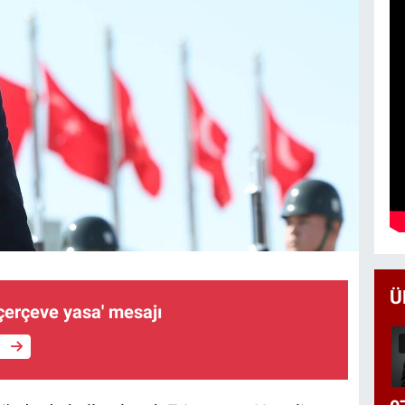
Ü
çerçeve yasa' mesajı
e