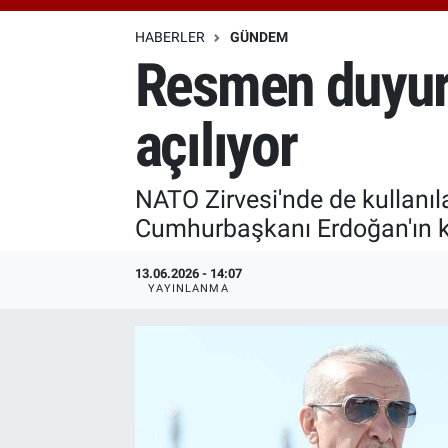
Özel Haberler
Dünya
Haber Arşivi
HABERLER
GÜNDEM
Resmen duyuru
Yazarlar
Medya
açılıyor
Özel Haberler
Kadın
NATO Zirvesi'nde de kullanı
Cumhurbaşkanı Erdoğan'ın ka
Erişim Bilgileri
13.06.2026 - 14:07
Sağlık
YAYINLANMA
Teknoloji
Ramazan