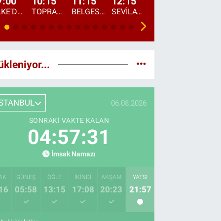
7:00
10:15
11:15
12:15
13:00
13:45
ÜLKE'DE BU SABAH
TOPRAKTAN SOFRAYA
BELGESEL: "ÜLKE'NİN ALIN TERİ"
SEVİLAY SUNGUR İLE ELİMİN BEREKETİ
ÖĞLE AJANSI
ÜLKE'DEN HABE
ükleniyor...
İSTANBUL
06.08.2026
SONRAKI VAKTE KALAN
04:57:29
İmsak Namazı
AK
GÜNEŞ
ÖĞLE
İKINDI
AKŞAM
YATSI
16
05:58
13:15
17:08
20:23
21:57