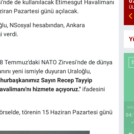
0
i'nde de kullanılacak Etimesgut Havalimanı
iran Pazartesi günü açılacak.
oğlu, NSosyal hesabından, Ankara
i verdi.
Y
7-8 Temmuz'daki NATO Zirvesi'nde de dünya
anını yeni ismiyle duyuran Uraloğlu,
umhurbaşkanımız Sayın Recep Tayyip
avalimanı'nı hizmete açıyoruz."
ifadesini
İMS
görselde, törenin 15 Haziran Pazartesi günü
04: