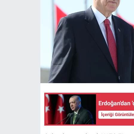
Erdoğan'dan '
İçeriği Görüntül