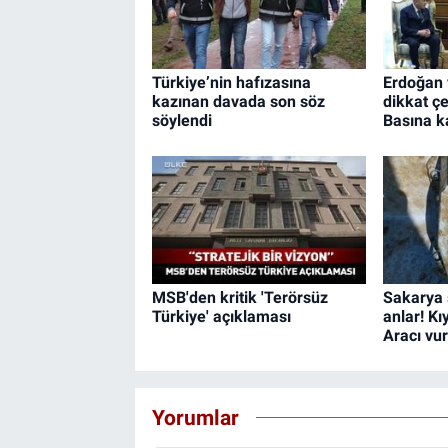
Türkiye’nin hafızasına
Erdoğan 
kazınan davada son söz
dikkat ç
söylendi
Basına k
MSB'den kritik 'Terörsüz
Sakarya 
Türkiye' açıklaması
anlar! Kı
Aracı vu
Yorumlar