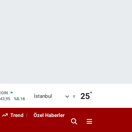
°
LAR
25
İstanbul
6006
%0.06
RO
0250
%0.02
Trend
Özel Haberler
RLİN
2398
%0.2
M ALTIN