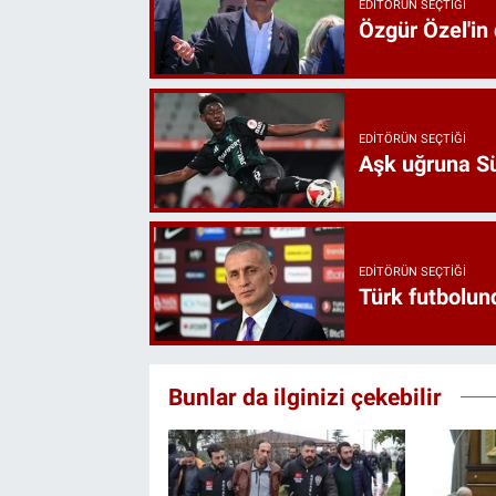
EDITÖRÜN SEÇTIĞI
Özgür Özel'in
EDITÖRÜN SEÇTIĞI
Aşk uğruna Süp
EDITÖRÜN SEÇTIĞI
Türk futbolund
Bunlar da ilginizi çekebilir