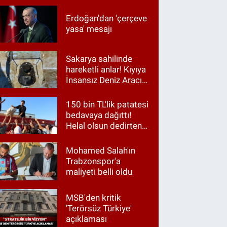
Erdoğan'dan 'çerçeve
yasa' mesajı
Sakarya sahilinde
hareketli anlar! Kıyıya
İnsansız Deniz Aracı
vurdu
150 bin TL'lik patatesi
bedavaya dağıttı!
Helal olsun dedirten
hareket
Mohamed Salah'ın
Trabzonspor'a
maliyeti belli oldu
MSB'den kritik
'Terörsüz Türkiye'
açıklaması