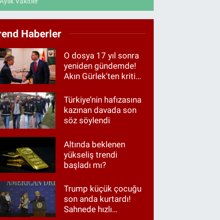
Aylık Vakitler
rend Haberler
O dosya 17 yıl sonra
yeniden gündemde!
Akın Gürlek'ten kritik
görüşme
Türkiye’nin hafızasına
kazınan davada son
söz söylendi
Altında beklenen
yükseliş trendi
başladı mı?
Trump küçük çocuğu
son anda kurtardı!
Sahnede hızlı
müdahale