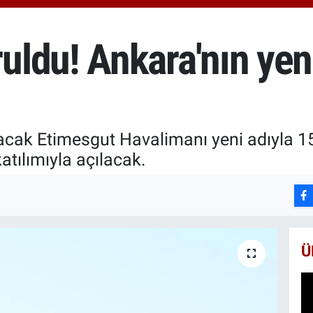
650
BİS
13.
ldu! Ankara'nın yen
BIT
64.
lacak Etimesgut Havalimanı yeni adıyla 1
tılımıyla açılacak.
Ü