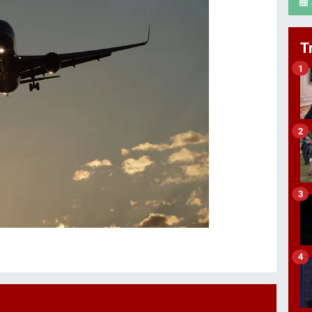
T
1
2
3
4