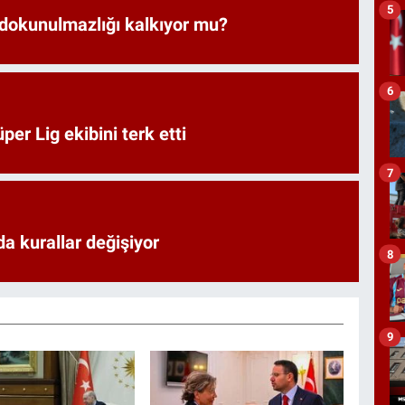
5
 dokunulmazlığı kalkıyor mu?
6
er Lig ekibini terk etti
7
a kurallar değişiyor
8
9