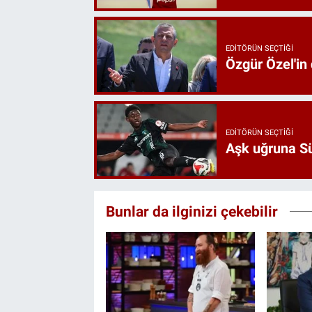
EDITÖRÜN SEÇTIĞI
Özgür Özel'in
EDITÖRÜN SEÇTIĞI
Aşk uğruna Süp
Bunlar da ilginizi çekebilir