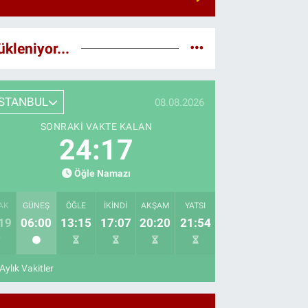
ükleniyor...
İSTANBUL
08.08.2026
SONRAKI VAKTE KALAN
24:16
Öğle Namazı
AK
GÜNEŞ
ÖĞLE
İKINDI
AKŞAM
YATSI
19
06:00
13:15
17:07
20:20
21:54
Aylık Vakitler