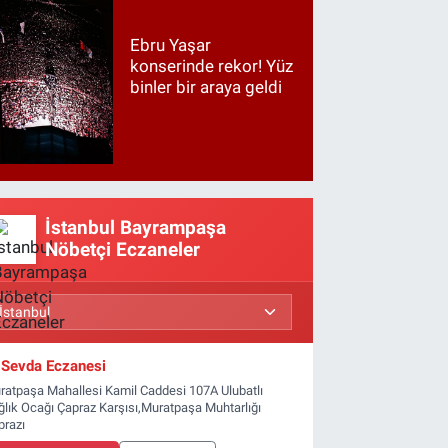
Ebru Yaşar
konserinde rekor! Yüz
binler bir araya geldi
İstanbul Bayrampaşa
Nöbetçi Eczaneler
Sevda Eczanesi
ratpaşa Mahallesi Kamil Caddesi 107A Ulubatlı
ğlık Ocağı Çapraz Karşısı,Muratpaşa Muhtarlığı
prazı