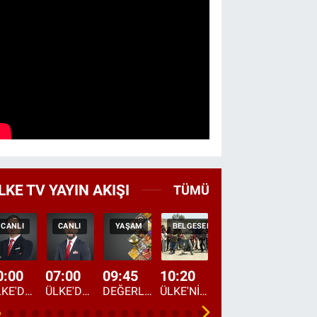
LKE TV YAYIN AKIŞI
TÜMÜ
CANLI
CANLI
YAŞAM
BELGESEL
HABER
CANLI
0:00
07:00
09:45
10:20
11:15
12:20
ÜLKE'DE BU GECE
ÜLKE'DE HAFTA SONU
DEĞERLERİN DAVETİ
ÜLKE'NİN ÇOCUKLARI
YOL HİKAYESİ
DÜNYANIN GÜNDE