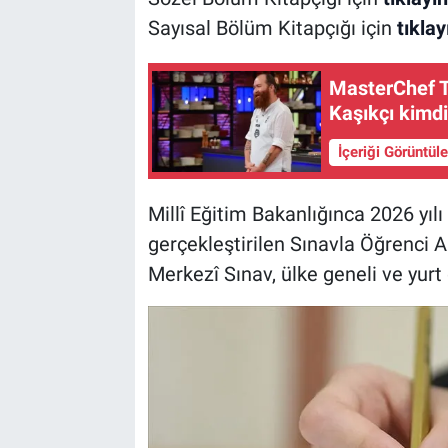
Sayısal Bölüm Kitapçığı için
tıklay
MasterChef T
Kaşıkçı kimdi
İçeriği Görüntül
Millî Eğitim Bakanlığınca 2026 yı
gerçekleştirilen Sınavla Öğrenci 
Merkezî Sınav, ülke geneli ve yur