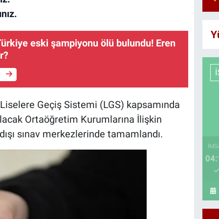
ınız.
Y
ürkiye eski şampiyonu ölü bulundu! Eren
r?
e
lı Liselere Geçiş Sistemi (LGS) kapsamında
Alacak Ortaöğretim Kurumlarına İlişkin
t dışı sınav merkezlerinde tamamlandı.
İMS
04: