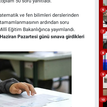
toplam 50 soru yanıtladı.
6
atematik ve fen bilimleri derslerinden
ın tamamlanmasının ardından soru
Millî Eğitim Bakanlığınca yayımlandı.
7
5 Haziran Pazartesi günü sınava girdikleri
8
9
10