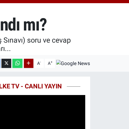
0.55
%0.03
T100
779
%-14
andı mı?
COIN
959,79
%1.11
ş Sınavı) soru ve cevap
ı...
-
+
A
A
LKE TV - CANLI YAYIN