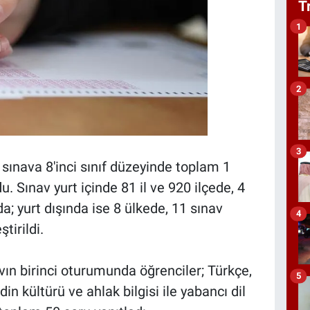
T
1
2
3
sınava 8'inci sınıf düzeyinde toplam 1
. Sınav yurt içinde 81 il ve 920 ilçede, 4
a; yurt dışında ise 8 ülkede, 11 sınav
4
tirildi.
vın birinci oturumunda öğrenciler; Türkçe,
5
din kültürü ve ahlak bilgisi ile yabancı dil