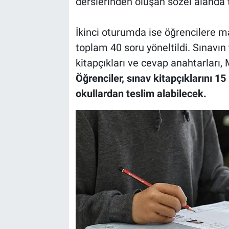
derslerinden oluşan sözel alanda 
İkinci oturumda ise öğrencilere m
toplam 40 soru yöneltildi. Sınav
kitapçıkları ve cevap anahtarları, 
Öğrenciler, sınav kitapçıklarını 1
okullardan teslim alabilecek.