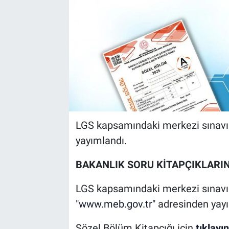
LGS kapsamındaki merkezi sınavın 
yayımlandı.
BAKANLIK SORU KİTAPÇIKLARIN
LGS kapsamındaki merkezi sınavın 
"
www.meb.gov.tr
" adresinden yay
Sözel Bölüm Kitapçığı için
tıklayın