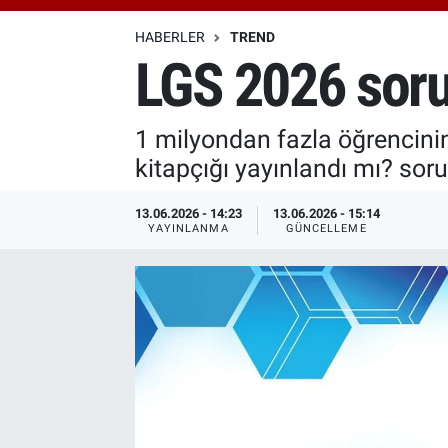
Özel Haberler
Dünya
Haber Arşivi
HABERLER
TREND
LGS 2026 soru
Yazarlar
Medya
1 milyondan fazla öğrencinin
Özel Haberler
kitapçığı yayınlandı mı? soru
Kadın
13.06.2026 - 14:23
13.06.2026 - 15:14
YAYINLANMA
GÜNCELLEME
Erişim Bilgileri
Sağlık
Teknoloji
Ramazan