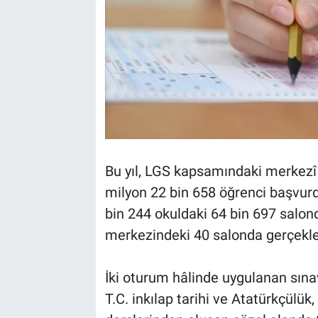
Bu yıl, LGS kapsamındaki merkezî 
milyon 22 bin 658 öğrenci başvurdu
bin 244 okuldaki 64 bin 697 salond
merkezindeki 40 salonda gerçekleş
İki oturum hâlinde uygulanan sına
T.C. inkılap tarihi ve Atatürkçülük, 