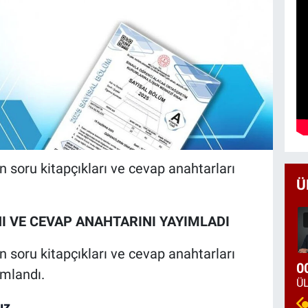
soru kitapçıkları ve cevap anahtarları
Ü
I VE CEVAP ANAHTARINI YAYIMLADI
soru kitapçıkları ve cevap anahtarları
0
ımlandı.
ız.