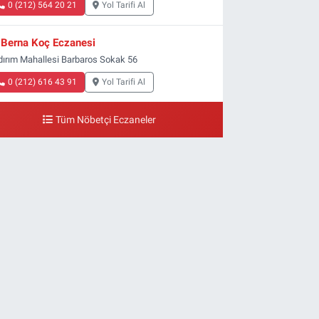
0 (212) 564 20 21
Yol Tarifi Al
Berna Koç Eczanesi
ldırım Mahallesi Barbaros Sokak 56
0 (212) 616 43 91
Yol Tarifi Al
Tüm Nöbetçi Eczaneler