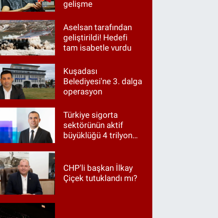
gelişme
Aselsan tarafından
geliştirildi! Hedefi
tam isabetle vurdu
Kuşadası
Belediyesi'ne 3. dalga
operasyon
Türkiye sigorta
sektörünün aktif
büyüklüğü 4 trilyon
TL'ye yaklaştı!
CHP'li başkan İlkay
Çiçek tutuklandı mı?