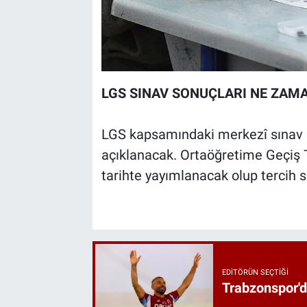
LGS SINAV SONUÇLARI NE ZAM
LGS kapsamındaki merkezî sınav 
açıklanacak. Ortaöğretime Geçiş T
tarihte yayımlanacak olup tercih s
EDITÖRÜN SEÇTIĞI
Trabzonspor'd