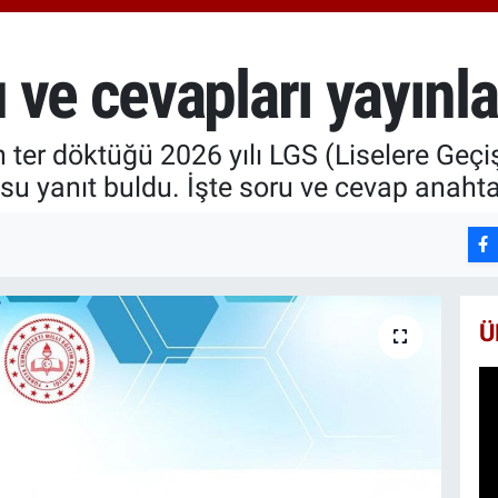
666
BİS
13.
 ve cevapları yayınl
BIT
64.
 ter döktüğü 2026 yılı LGS (Liselere Geçi
su yanıt buldu. İşte soru ve cevap anahtar
Ü