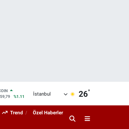
°
LAR
26
İstanbul
7436
%0.18
RO
2510
%0.32
Trend
Özel Haberler
RLİN
4811
%0.38
M ALTIN