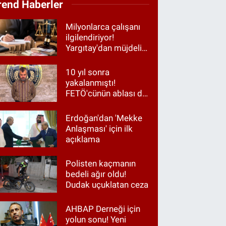
rend Haberler
Milyonlarca çalışanı
ilgilendiriyor!
Yargıtay'dan müjdeli
haber
10 yıl sonra
yakalanmıştı!
FETÖ'cünün ablası da
gözaltında
Erdoğan'dan 'Mekke
Anlaşması' için ilk
açıklama
Polisten kaçmanın
bedeli ağır oldu!
Dudak uçuklatan ceza
AHBAP Derneği için
yolun sonu! Yeni