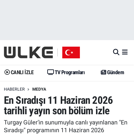
CANLI İZLE
CANLI YAYIN
Nöbetçi Eczaneler
TV Programları
TV Programları
Hava Durumu
Gündem
Gündem
İstanbul Namaz Vakitleri
Dünya
Trend
Trafik Durumu
CANLI İZLE
TV Programları
Gündem
Spor
Yaşam
Süper Lig Puan Durumu ve Fikstür
HABERLER
MEDYA
En Sıradışı 11 Haziran 2026
Erişim Bilgileri
Erişim Bilgileri
Erişim Bilgileri
tarihli yayın son bölüm izle
Ekonomi
Spor
Tüm Manşetler
Turgay Güler'in sunumuyla canlı yayınlanan "En
Trend
Ekonomi
Son Dakika Haberleri
Sıradışı" programının 11 Haziran 2026