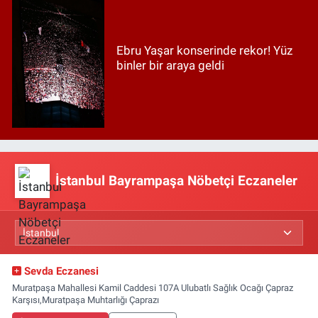
Ebru Yaşar konserinde rekor! Yüz
binler bir araya geldi
İstanbul Bayrampaşa Nöbetçi Eczaneler
Sevda Eczanesi
Muratpaşa Mahallesi Kamil Caddesi 107A Ulubatlı Sağlık Ocağı Çapraz
Karşısı,Muratpaşa Muhtarlığı Çaprazı