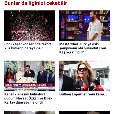
Bunlar da ilginizi çekebilir
Ebru Yaşar konserinde rekor!
MasterChef Türkiye eski
Yüz binler bir araya geldi
şampiyonu ölü bulundu! Eren
Kaşıkçı kimdir?
Kanal 7 ailesini buluşturan
Gülben Ergen'den yeni karar...
düğün: Nevzat Özkan ve Dilek
Kartav dünyaevine girdi