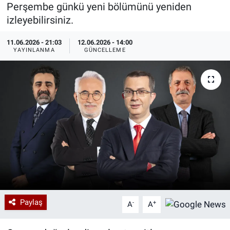
Perşembe günkü yeni bölümünü yeniden
Özel Haberler
Dünya
Haber Arşivi
izleyebilirsiniz.
11.06.2026 - 21:03
12.06.2026 - 14:00
Yazarlar
Medya
YAYINLANMA
GÜNCELLEME
Özel Haberler
Kadın
Erişim Bilgileri
Sağlık
Teknoloji
Ramazan
Paylaş
-
+
A
A