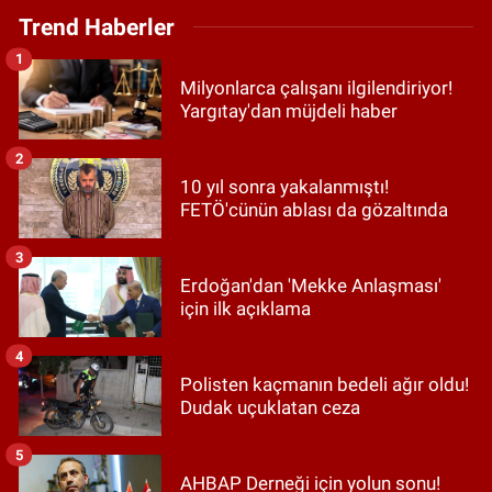
Trend Haberler
1
Milyonlarca çalışanı ilgilendiriyor!
Yargıtay'dan müjdeli haber
2
10 yıl sonra yakalanmıştı!
FETÖ'cünün ablası da gözaltında
3
Erdoğan'dan 'Mekke Anlaşması'
için ilk açıklama
4
Polisten kaçmanın bedeli ağır oldu!
Dudak uçuklatan ceza
5
AHBAP Derneği için yolun sonu!