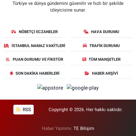
Türkiye ve dünya gündemini güvenilir ve hızlı bir şekilde
izleyicisine sunar.
NÖBETÇI ECZANELER
HAVA DURUMU
İSTANBUL NAMAZ VAKITLERI
TRAFIK DURUMU
PUAN DURUMU VE FIKSTÜR
TÜM MANŞETLER
SON DAKIKA HABERLERI
HABER ARŞIVI
RSS
Copyright © 2026. Her hakkı saklıdır.
Haber Yazılımı:
TE Bilişim