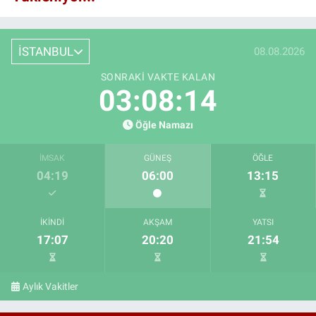
İSTANBUL
08.08.2026
SONRAKI VAKTE KALAN
03:08:13
Öğle Namazı
İMSAK
GÜNEŞ
ÖĞLE
04:19
06:00
13:15
İKINDI
AKŞAM
YATSI
17:07
20:20
21:54
Aylık Vakitler