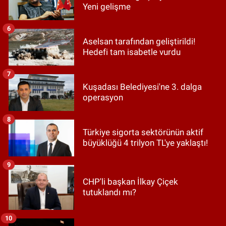
Yeni gelişme
6
Aselsan tarafından geliştirildi!
Hedefi tam isabetle vurdu
7
Kuşadası Belediyesi'ne 3. dalga
operasyon
8
Türkiye sigorta sektörünün aktif
büyüklüğü 4 trilyon TL'ye yaklaştı!
9
CHP'li başkan İlkay Çiçek
tutuklandı mı?
10