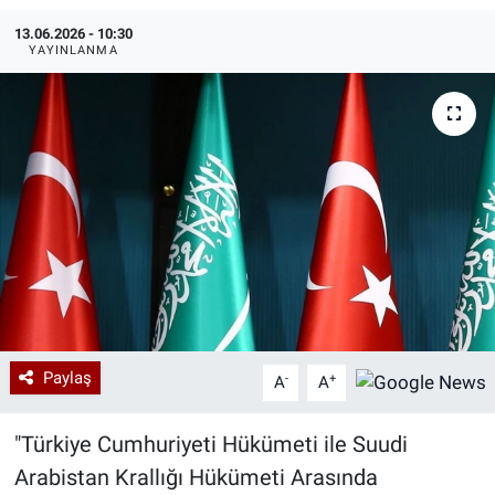
13.06.2026 - 10:30
Özel Haberler
Dünya
Haber Arşivi
YAYINLANMA
Yazarlar
Medya
Özel Haberler
Kadın
Erişim Bilgileri
Sağlık
Teknoloji
Paylaş
-
+
A
A
Ramazan
"Türkiye Cumhuriyeti Hükümeti ile Suudi
Arabistan Krallığı Hükümeti Arasında