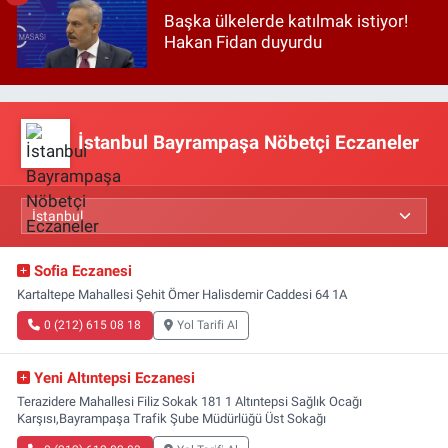
Başka ülkelerde katılmak istiyor!
Hakan Fidan duyurdu
İstanbul Bayrampaşa Nöbetçi Eczaneler
Sofia Eczanesi
Kartaltepe Mahallesi Şehit Ömer Halisdemir Caddesi 64 1A
0 (212) 615 08 18
Yol Tarifi Al
Yeni Altıntepsi Eczanesi
Terazidere Mahallesi Filiz Sokak 181 1 Altıntepsi Sağlık Ocağı
Karşısı,Bayrampaşa Trafik Şube Müdürlüğü Üst Sokağı