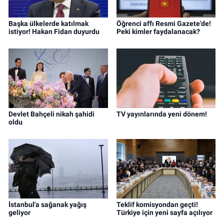
Başka ülkelerde katılmak
Öğrenci affı Resmi Gazete'de!
istiyor! Hakan Fidan duyurdu
Peki kimler faydalanacak?
Devlet Bahçeli nikah şahidi
TV yayınlarında yeni dönem!
oldu
İstanbul'a sağanak yağış
Teklif komisyondan geçti!
geliyor
Türkiye için yeni sayfa açılıyor