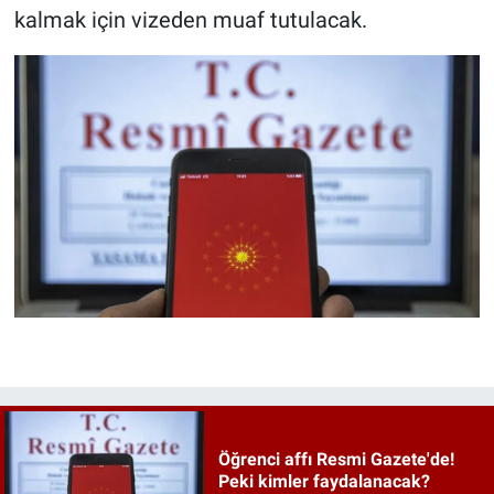
kalmak için vizeden muaf tutulacak.
Öğrenci affı Resmi Gazete'de!
Peki kimler faydalanacak?