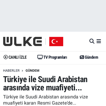
CANLI İZLE
CANLI YAYIN
Nöbetçi Eczaneler
TV Programları
TV Programları
Hava Durumu
Gündem
Gündem
İstanbul Namaz Vakitleri
Dünya
Trend
Trafik Durumu
CANLI İZLE
TV Programları
Gündem
Spor
Yaşam
Süper Lig Puan Durumu ve Fikstür
HABERLER
GÜNDEM
Türkiye ile Suudi Arabistan
Erişim Bilgileri
Erişim Bilgileri
Erişim Bilgileri
arasında vize muafiyeti...
Ekonomi
Spor
Tüm Manşetler
Türkiye ile Suudi Arabistan arasında vize
Trend
Ekonomi
Son Dakika Haberleri
muafiyeti kararı Resmi Gazete'de...