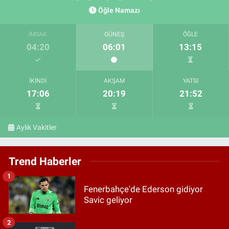
Öğle Namazı
İMSAK
GÜNEŞ
ÖĞLE
04:20
06:01
13:15
İKINDI
AKŞAM
YATSI
17:06
20:19
21:52
Aylık Vakitler
Trend Haberler
1
Fenerbahçe'de Ederson gidiyor
Savic geliyor
2