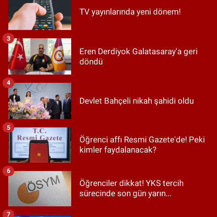
TV yayınlarında yeni dönem!
3
Eren Derdiyok Galatasaray'a geri
döndü
4
Devlet Bahçeli nikah şahidi oldu
5
Öğrenci affı Resmi Gazete'de! Peki
kimler faydalanacak?
6
Öğrenciler dikkat! YKS tercih
sürecinde son gün yarın...
7