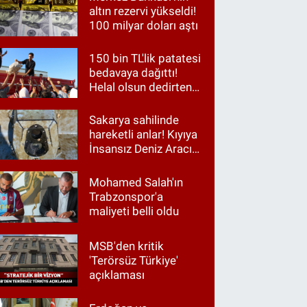
altın rezervi yükseldi!
100 milyar doları aştı
150 bin TL'lik patatesi
bedavaya dağıttı!
Helal olsun dedirten
hareket
Sakarya sahilinde
hareketli anlar! Kıyıya
İnsansız Deniz Aracı
vurdu
Mohamed Salah'ın
Trabzonspor'a
maliyeti belli oldu
MSB'den kritik
'Terörsüz Türkiye'
açıklaması