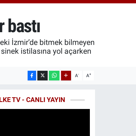
.40
%0.45
T100
99
%70
r bastı
COIN
25,61
%-0.63
eki İzmir’de bitmek bilmeyen
sinek istilasına yol açarken
-
+
A
A
LKE TV - CANLI YAYIN