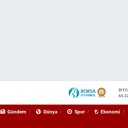
DOL
47,7
EUR
55,0
Gündem
Dünya
Spor
Ekonomi
STE
64,2
GRA