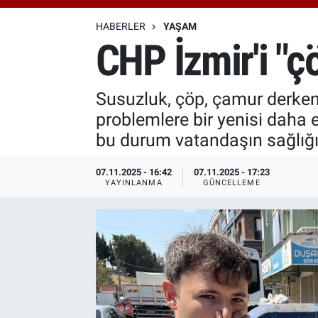
Özel Haberler
Dünya
Haber Arşivi
HABERLER
YAŞAM
CHP İzmir'i "çö
Yazarlar
Medya
Susuzluk, çöp, çamur derken
Özel Haberler
problemlere bir yenisi daha 
Kadın
bu durum vatandaşın sağlığın
Erişim Bilgileri
07.11.2025 - 16:42
07.11.2025 - 17:23
YAYINLANMA
GÜNCELLEME
Sağlık
Teknoloji
Ramazan