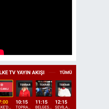
LKE TV YAYIN AKIŞI
TÜMÜ
TEKRAR
TEKRAR
TEKRAR
CANLI
HABER
CANLI
7:00
10:15
11:15
12:15
13:00
13:45
ÜLKE'DE BU SABAH
TOPRAKTAN SOFRAYA
BELGESEL: "ÜLKE'NİN ALIN TERİ"
SEVİLAY SUNGUR İLE ELİMİN BEREKETİ
ÖĞLE AJANSI
ÜLKE'DEN HABE