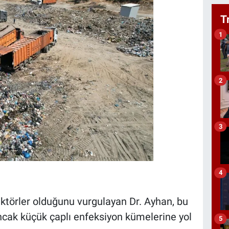
T
1
2
3
4
vektörler olduğunu vurgulayan Dr. Ayhan, bu
ncak küçük çaplı enfeksiyon kümelerine yol
5