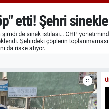
6510
BİS
13.7
p" etti! Şehri sinekle
BIT
64.2
 şimdi de sinek istilası… CHP yönetimind
eklendi. Şehirdeki çöplerin toplanmaması 
ı da riske atıyor.
Ü