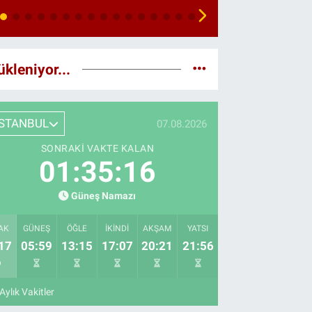
ükleniyor...
İSTANBUL
07.08.2026
SONRAKI VAKTE KALAN
01:35:14
Güneş Namazı
AK
GÜNEŞ
ÖĞLE
İKINDI
AKŞAM
YATSI
17
05:59
13:15
17:07
20:21
21:56
Aylık Vakitler