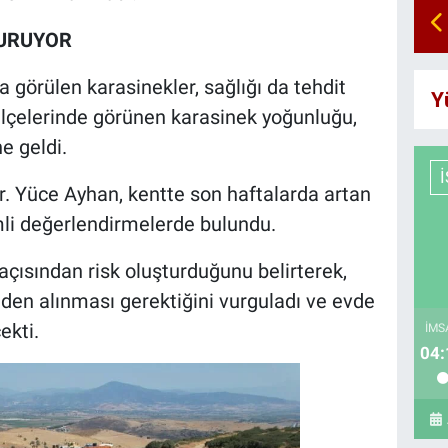
TURUYOR
a görülen karasinekler, sağlığı da tehdit
Y
l ilçelerinde görünen karasinek yoğunluğu,
e geldi.
. Yüce Ayhan, kentte son haftalarda artan
emli değerlendirmelerde bulundu.
 açısından risk oluşturduğunu belirterek,
den alınması gerektiğini vurguladı ve evde
ekti.
İMS
04: