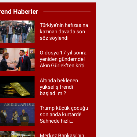
rend Haberler
Türkiye’nin hafızasına
kazınan davada son
söz söylendi
O dosya 17 yıl sonra
yeniden gündemde!
Akın Gürlek'ten kritik
görüşme
Altında beklenen
yükseliş trendi
başladı mı?
Trump küçük çocuğu
son anda kurtardı!
Sahnede hızlı
müdahale
Merkez Bankası'nın