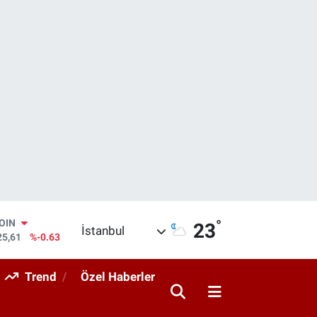
°
AR
23
İstanbul
143
%0.16
O
317
%-0.02
Trend
Özel Haberler
RLİN
463
%0.07
M ALTIN