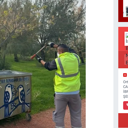
Or
CA
İB
ŞE