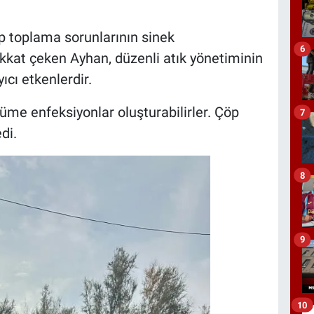
toplama sorunlarının sinek
6
kkat çeken Ayhan, düzenli atık yönetiminin
ıcı etkenlerdir.
üme enfeksiyonlar oluşturabilirler. Çöp
7
di.
8
9
10