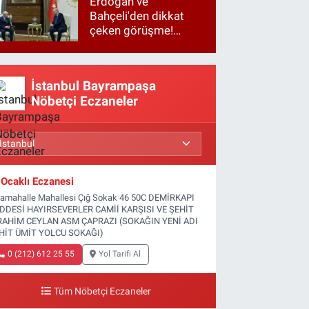
Erdoğan ve
Bahçeli'den dikkat
çeken görüşme!
Basına kapalı
gerçekleşti
İstanbul Bayrampaşa
Nöbetçi Eczaneler
Ocaklı Eczanesi
tamahalle Mahallesi Çığ Sokak 46 50C DEMİRKAPI
DDESİ HAYIRSEVERLER CAMİİ KARŞISI VE ŞEHİT
RAHİM CEYLAN ASM ÇAPRAZI (SOKAĞIN YENİ ADI
HİT ÜMİT YOLCU SOKAĞI)
0 (212) 612 25 55
Yol Tarifi Al
Tüm Nöbetçi Eczaneler