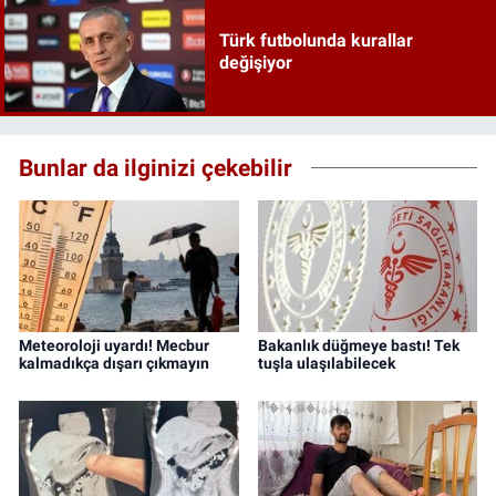
Türk futbolunda kurallar
değişiyor
Bunlar da ilginizi çekebilir
Meteoroloji uyardı! Mecbur
Bakanlık düğmeye bastı! Tek
kalmadıkça dışarı çıkmayın
tuşla ulaşılabilecek