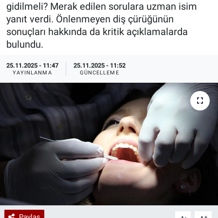
gidilmeli? Merak edilen sorulara uzman isim
Özel Haberler
Dünya
Haber Arşivi
yanıt verdi. Önlenmeyen diş çürüğünün
sonuçları hakkında da kritik açıklamalarda
Yazarlar
Medya
bulundu.
25.11.2025 - 11:47
25.11.2025 - 11:52
Özel Haberler
YAYINLANMA
GÜNCELLEME
Kadın
Erişim Bilgileri
Sağlık
Teknoloji
Ramazan
Paylaş
-
+