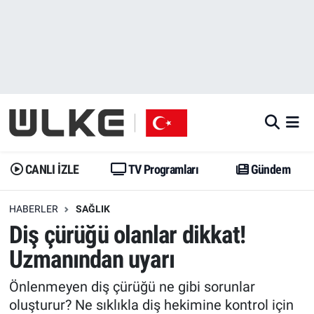
CANLI İZLE
CANLI YAYIN
Nöbetçi Eczaneler
TV Programları
TV Programları
Hava Durumu
Gündem
Gündem
İstanbul Namaz Vakitleri
Dünya
Trend
Trafik Durumu
CANLI İZLE
TV Programları
Gündem
Spor
Yaşam
Süper Lig Puan Durumu ve Fikstür
HABERLER
SAĞLIK
Diş çürüğü olanlar dikkat!
Erişim Bilgileri
Erişim Bilgileri
Erişim Bilgileri
Uzmanından uyarı
Ekonomi
Spor
Tüm Manşetler
Önlenmeyen diş çürüğü ne gibi sorunlar
Trend
Ekonomi
Son Dakika Haberleri
oluşturur? Ne sıklıkla diş hekimine kontrol için