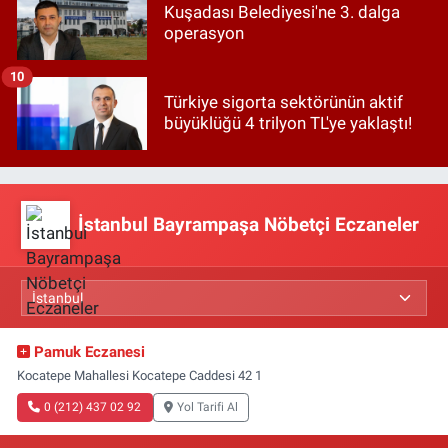
Kuşadası Belediyesi'ne 3. dalga
operasyon
10
Türkiye sigorta sektörünün aktif
büyüklüğü 4 trilyon TL'ye yaklaştı!
İstanbul Bayrampaşa Nöbetçi Eczaneler
Pamuk Eczanesi
Kocatepe Mahallesi Kocatepe Caddesi 42 1
0 (212) 437 02 92
Yol Tarifi Al