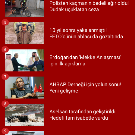
Polisten kaçmanın bedeli ağır oldu!
Dudak uçuklatan ceza
5
10 yıl sonra yakalanmıştı!
FETÖ'cünün ablası da gözaltında
6
Erdoğan'dan 'Mekke Anlaşması'
için ilk açıklama
7
AHBAP Derneği için yolun sonu!
Yeni gelişme
8
Aselsan tarafından geliştirildi!
Hedefi tam isabetle vurdu
9