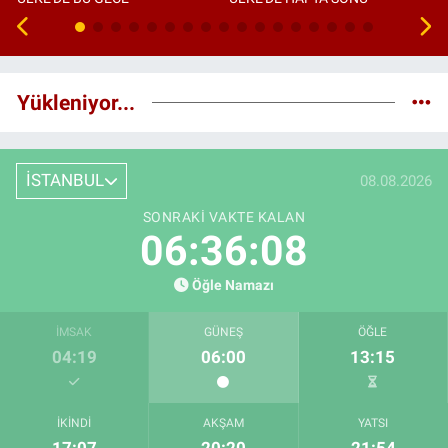
Yükleniyor...
İSTANBUL
08.08.2026
SONRAKI VAKTE KALAN
06:36:07
Öğle Namazı
İMSAK
GÜNEŞ
ÖĞLE
04:19
06:00
13:15
İKINDI
AKŞAM
YATSI
17:07
20:20
21:54