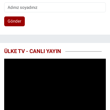
Gönder
ÜLKE TV - CANLI YAYIN