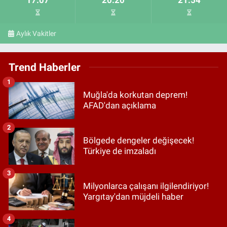
Aylık Vakitler
Trend Haberler
1
Muğla'da korkutan deprem!
AFAD'dan açıklama
2
Bölgede dengeler değişecek!
Türkiye de imzaladı
3
Milyonlarca çalışanı ilgilendiriyor!
Yargıtay'dan müjdeli haber
4