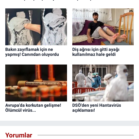
Bakın zayıflamak için ne
Diş ağrısı için gitti ayağı
yapmış! Canından oluyordu
kullanılmaz hale geldi
Avrupa'da korkutan gelişme!
DSÖ'den yeni Hantavirüs
Ölümcül virüs...
açıklaması!
Yorumlar