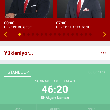
00:00
07:00
ÜLKE'DE BU GECE
ÜLKE'DE HAFTA SONU
Yükleniyor...
İSTANBUL
08.08.2026
SONRAKI VAKTE KALAN
46:19
Akşam Namazı
İMSAK
GÜNEŞ
ÖĞLE