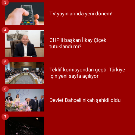
3
TV yayınlarında yeni dönem!
4
CHP'li başkan İlkay Çiçek
tutuklandı mı?
5
Teklif komisyondan geçti! Türkiye
için yeni sayfa açılıyor
6
Devlet Bahçeli nikah şahidi oldu
7