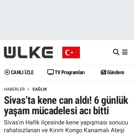
CANLI İZLE
CANLI YAYIN
Nöbetçi Eczaneler
TV Programları
TV Programları
Hava Durumu
Gündem
Gündem
İstanbul Namaz Vakitleri
Dünya
Trend
Trafik Durumu
CANLI İZLE
TV Programları
Gündem
Spor
Yaşam
Süper Lig Puan Durumu ve Fikstür
HABERLER
SAĞLIK
Sivas’ta kene can aldı! 6 günlük
Erişim Bilgileri
Erişim Bilgileri
Erişim Bilgileri
yaşam mücadelesi acı bitti
Ekonomi
Spor
Tüm Manşetler
Sivas'ın Hafik ilçesinde kene yapışması sonucu
Trend
Ekonomi
Son Dakika Haberleri
rahatsızlanan ve Kırım Kongo Kanamalı Ateşi