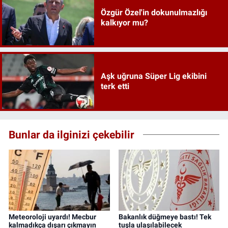
Özgür Özel'in dokunulmazlığı
kalkıyor mu?
Aşk uğruna Süper Lig ekibini
terk etti
Bunlar da ilginizi çekebilir
Meteoroloji uyardı! Mecbur
Bakanlık düğmeye bastı! Tek
kalmadıkça dışarı çıkmayın
tuşla ulaşılabilecek