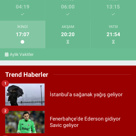
04:19
06:00
13:15
İKINDI
AKŞAM
YATSI
17:07
20:20
21:54
Aylık Vakitler
Trend Haberler
1
İstanbul'a sağanak yağış geliyor
2
Fenerbahçe'de Ederson gidiyor
Savic geliyor