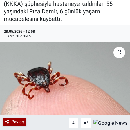
(KKKA) şüphesiyle hastaneye kaldırılan 55
Özel Haberler
Dünya
Haber Arşivi
yaşındaki Rıza Demir, 6 günlük yaşam
mücadelesini kaybetti.
Yazarlar
Medya
28.05.2026 - 12:58
YAYINLANMA
Özel Haberler
Kadın
Erişim Bilgileri
Sağlık
Teknoloji
Ramazan
Paylaş
-
+
A
A