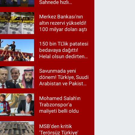
Sahnede hızlı
müdahale
Merkez Bankası'nın
altın rezervi yükseldi!
100 milyar doları aştı
150 bin TL'lik patatesi
bedavaya dağıttı!
Helal olsun dedirten
hareket
Savunmada yeni
dönem! Türkiye, Suudi
Arabistan ve Pakistan
aynı masada
Mohamed Salah'ın
Trabzonspor'a
maliyeti belli oldu
MSB'den kritik
'Terörsüz Türkiye'