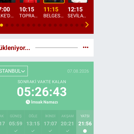
7:00
10:15
11:15
12:15
13:00
13:45
ÜLKE'DE BU SABAH
TOPRAKTAN SOFRAYA
BELGESEL: "ÜLKE'NİN ALIN TERİ"
SEVİLAY SUNGUR İLE ELİMİN BEREKETİ
ÖĞLE AJANSI
ÜLKE'DEN HABE
ükleniyor...
İSTANBUL
07.08.2026
SONRAKI VAKTE KALAN
05:26:42
İmsak Namazı
AK
GÜNEŞ
ÖĞLE
İKINDI
AKŞAM
YATSI
17
05:59
13:15
17:07
20:21
21:56