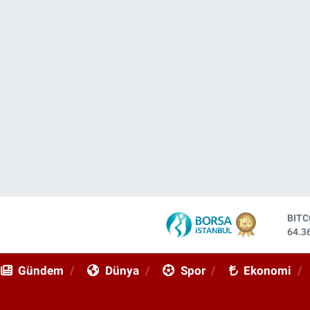
DOL
47,7
EUR
55,0
Gündem
Dünya
Spor
Ekonomi
STE
64,2
GRA