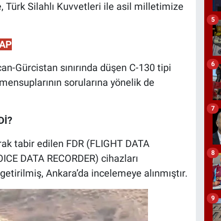
, Türk Silahlı Kuvvetleri ile asil milletimize
5
VAP
6
an-Gürcistan sınırında düşen C-130 tipi
 mensuplarının sorularına yönelik de
7
Dİ?
rak tabir edilen FDR (FLIGHT DATA
8
CE DATA RECORDER) cihazları
tirilmiş, Ankara’da incelemeye alınmıştır.
9