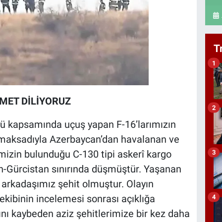
T
1
MET DİLİYORUZ
2
ü kapsamında uçuş yapan F-16’larımızın
 maksadıyla Azerbaycan’dan havalanan ve
limizin bulunduğu C-130 tipi askerî kargo
3
-Gürcistan sınırında düşmüştür. Yaşanan
arkadaşımız şehit olmuştur. Olayın
ekibinin incelemesi sonrası açıklığa
4
nı kaybeden aziz şehitlerimize bir kez daha