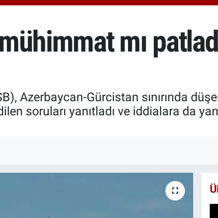
6574
BİS
13.8
 mühimmat mı patlad
BIT
64.3
), Azerbaycan-Gürcistan sınırında düşen 
ilen soruları yanıtladı ve iddialara da yan
Ü