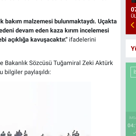
0
ak bakım malzemesi bulunmaktaydı. Uçakta
deni devam eden kaza kırım incelemesi
bi açıklığa kavuşacaktır."
ifadelerini
Y
i ve Bakanlık Sözcüsü Tuğamiral Zeki Aktürk
 bilgiler paylaşıldı:
İMS
04: