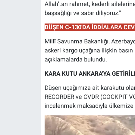
Allah’tan rahmet; kederli ailelerine
başsağlığı ve sabır diliyoruz."
DÜŞEN C-130'DA İDDİALARA CE
Millî Savunma Bakanlığı, Azerbayc
askeri kargo uçağına ilişkin basın
açıklamalarda bulundu.
KARA KUTU ANKARA'YA GETİRİL
Düşen uçağımıza ait karakutu ola
RECORDER ve CVDR (COCKPIT VOI
incelenmek maksadıyla ülkemize ge