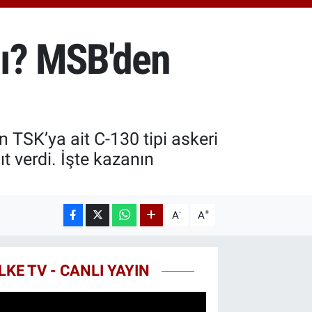
.81
%1.44
T100
87
%64
ı? MSB'den
COIN
60,53
%-0.76
TSK’ya ait C-130 tipi askeri
ıt verdi. İşte kazanın
-
+
A
A
LKE TV - CANLI YAYIN