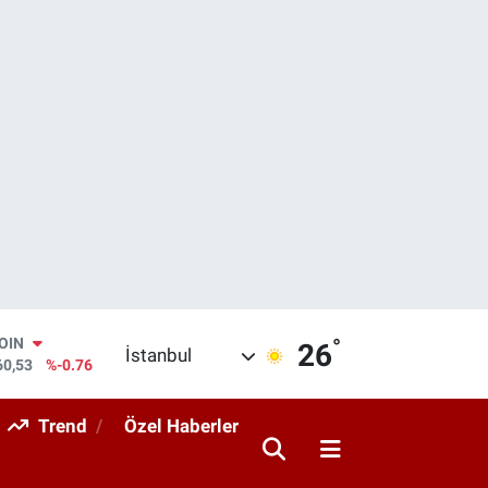
°
AR
26
İstanbul
143
%0.16
O
317
%-0.02
Trend
Özel Haberler
RLİN
463
%0.07
M ALTIN