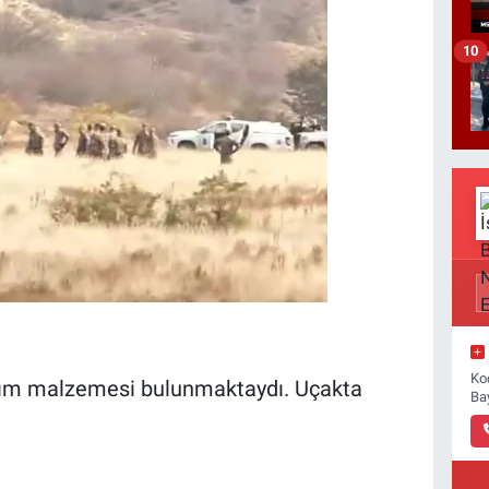
10
Ko
kım malzemesi bulunmaktaydı. Uçakta
Ba