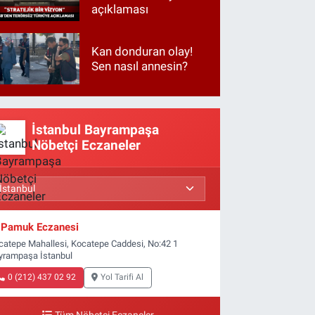
açıklaması
Kan donduran olay!
Sen nasıl annesin?
İstanbul Bayrampaşa
Nöbetçi Eczaneler
Pamuk Eczanesi
catepe Mahallesi, Kocatepe Caddesi, No:42 1
yrampaşa İstanbul
0 (212) 437 02 92
Yol Tarifi Al