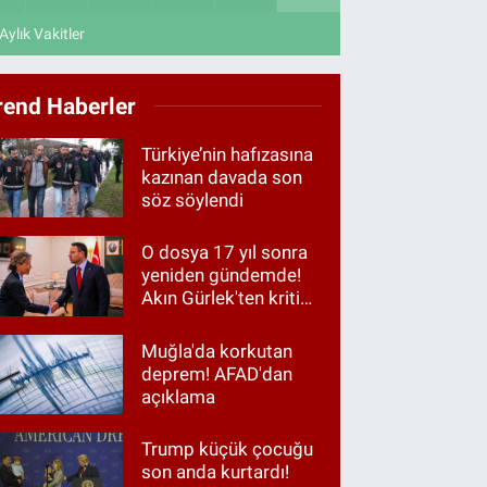
Aylık Vakitler
rend Haberler
Türkiye’nin hafızasına
kazınan davada son
söz söylendi
O dosya 17 yıl sonra
yeniden gündemde!
Akın Gürlek'ten kritik
görüşme
Muğla'da korkutan
deprem! AFAD'dan
açıklama
Trump küçük çocuğu
son anda kurtardı!