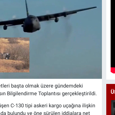
yetleri başta olmak üzere gündemdeki
Ü
sın Bilgilendirme Toplantısı gerçekleştirildi.
en C-130 tipi askeri kargo uçağına ilişkin
da bulundu ve öne sürülen iddialara net