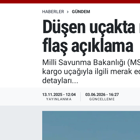
Özel Haberler
Dünya
Haber Arşivi
HABERLER
GÜNDEM
Düşen uçakta
Yazarlar
Medya
flaş açıklama
Özel Haberler
Kadın
Milli Savunma Bakanlığı (MSB
kargo uçağıyla ilgili merak ed
Erişim Bilgileri
detayları...
Sağlık
13.11.2025 - 12:04
03.06.2026 - 16:27
YAYINLANMA
GÜNCELLEME
Teknoloji
Ramazan