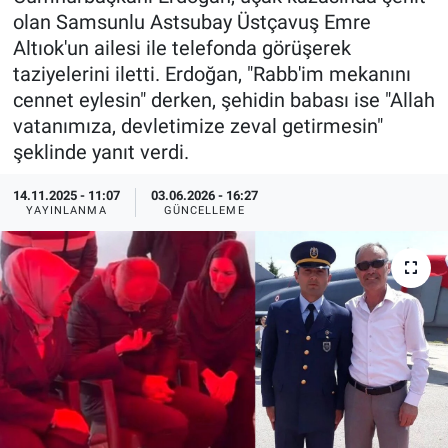
olan Samsunlu Astsubay Üstçavuş Emre
Özel Haberler
Dünya
Haber Arşivi
Altıok'un ailesi ile telefonda görüşerek
taziyelerini iletti. Erdoğan, "Rabb'im mekanını
Yazarlar
Medya
cennet eylesin" derken, şehidin babası ise "Allah
vatanımıza, devletimize zeval getirmesin"
Özel Haberler
şeklinde yanıt verdi.
Kadın
14.11.2025 - 11:07
03.06.2026 - 16:27
YAYINLANMA
GÜNCELLEME
Erişim Bilgileri
Sağlık
Teknoloji
Ramazan