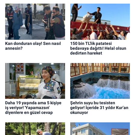
Kan donduran olay! Sen nasıl
150 bin TL'lik patatesi
annesin?
bedavaya dağıttı! Helal olsun
dedirten hareket
Daha 19 yaşında ama 5 kişiye
Şehrin suyu bu tesisten
iş veriyor! 'Yapamazsın'
geliyor! İçeride 31 yıldır Kur’an
diyenlere en güzel cevap
okunuyor