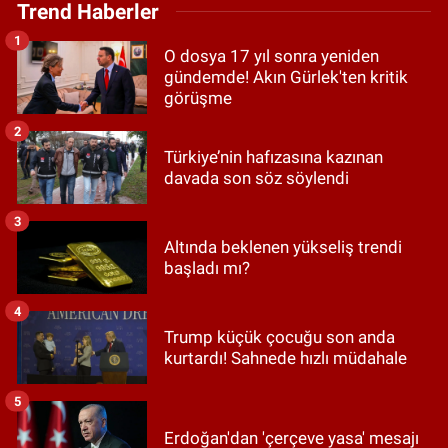
Trend Haberler
1
O dosya 17 yıl sonra yeniden
gündemde! Akın Gürlek'ten kritik
görüşme
2
Türkiye’nin hafızasına kazınan
davada son söz söylendi
3
Altında beklenen yükseliş trendi
başladı mı?
4
Trump küçük çocuğu son anda
kurtardı! Sahnede hızlı müdahale
5
Erdoğan'dan 'çerçeve yasa' mesajı