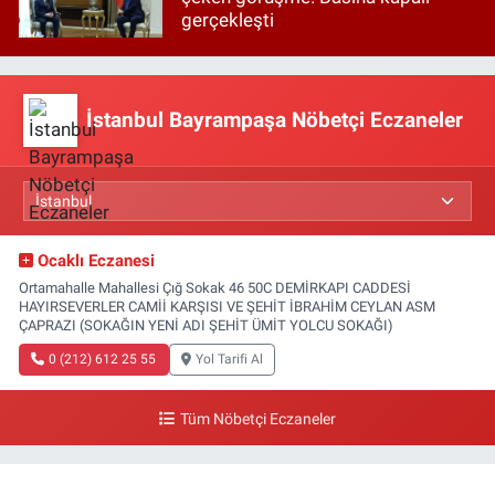
gerçekleşti
İstanbul Bayrampaşa Nöbetçi Eczaneler
Ocaklı Eczanesi
Ortamahalle Mahallesi Çığ Sokak 46 50C DEMİRKAPI CADDESİ
HAYIRSEVERLER CAMİİ KARŞISI VE ŞEHİT İBRAHİM CEYLAN ASM
ÇAPRAZI (SOKAĞIN YENİ ADI ŞEHİT ÜMİT YOLCU SOKAĞI)
0 (212) 612 25 55
Yol Tarifi Al
Tüm Nöbetçi Eczaneler