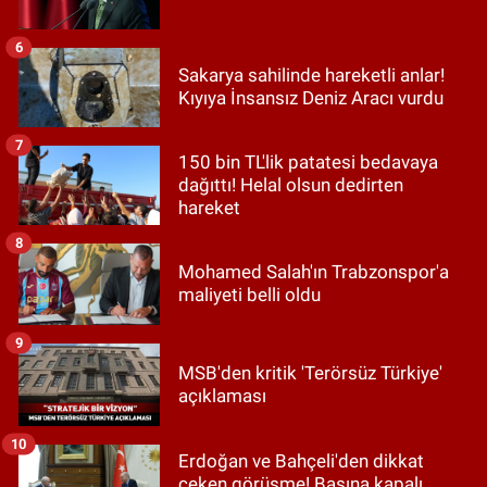
6
Sakarya sahilinde hareketli anlar!
Kıyıya İnsansız Deniz Aracı vurdu
7
150 bin TL'lik patatesi bedavaya
dağıttı! Helal olsun dedirten
hareket
8
Mohamed Salah'ın Trabzonspor'a
maliyeti belli oldu
9
MSB'den kritik 'Terörsüz Türkiye'
açıklaması
10
Erdoğan ve Bahçeli'den dikkat
çeken görüşme! Basına kapalı