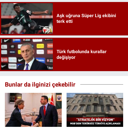
Aşk uğruna Süper Lig ekibini
terk etti
Türk futbolunda kurallar
değişiyor
Bunlar da ilginizi çekebilir