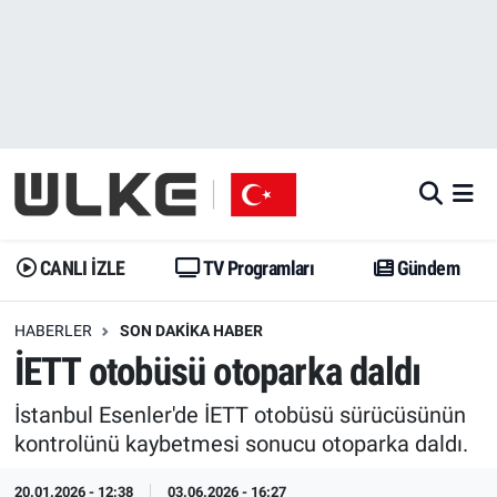
CANLI İZLE
CANLI YAYIN
Nöbetçi Eczaneler
TV Programları
TV Programları
Hava Durumu
Gündem
Gündem
İstanbul Namaz Vakitleri
Dünya
Trend
Trafik Durumu
CANLI İZLE
TV Programları
Gündem
Spor
Yaşam
Süper Lig Puan Durumu ve Fikstür
HABERLER
SON DAKIKA HABER
İETT otobüsü otoparka daldı
Erişim Bilgileri
Erişim Bilgileri
Erişim Bilgileri
İstanbul Esenler'de İETT otobüsü sürücüsünün
Ekonomi
Spor
Tüm Manşetler
kontrolünü kaybetmesi sonucu otoparka daldı.
Trend
Ekonomi
Son Dakika Haberleri
20.01.2026 - 12:38
03.06.2026 - 16:27