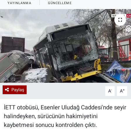
YAYINLANMA
GÜNCELLEME
Özel Haberler
Dünya
Haber Arşivi
Yazarlar
Medya
Özel Haberler
Kadın
Erişim Bilgileri
Sağlık
Paylaş
-
+
A
A
Teknoloji
İETT otobüsü, Esenler Uludağ Caddesi'nde seyir
Ramazan
halindeyken, sürücünün hakimiyetini
kaybetmesi sonucu kontrolden çıktı.