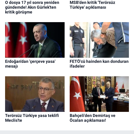
O dosya 17 yıl sonra yeniden
MSB'den kritik 'Terörsüz
gündemde! Akın Gürlek'ten
Türkiye' açıklaması
kritik görüşme
Erdoğan'dan 'çerçeve yasa'
FETÖ'cü hainden kan donduran
mesajı
ifadeler
Terörsüz Türkiye yasa teklifi
Bahçeli'den Demirtaş ve
Meclis'te
Öcalan açıklaması!