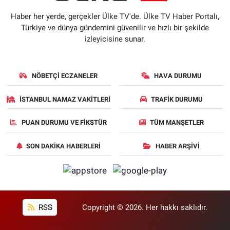
Haber her yerde, gerçekler Ülke TV'de. Ülke TV Haber Portalı,
Türkiye ve dünya gündemini güvenilir ve hızlı bir şekilde
izleyicisine sunar.
NÖBETÇI ECZANELER
HAVA DURUMU
İSTANBUL NAMAZ VAKITLERI
TRAFIK DURUMU
PUAN DURUMU VE FIKSTÜR
TÜM MANŞETLER
SON DAKIKA HABERLERI
HABER ARŞIVI
RSS
Copyright © 2026. Her hakkı saklıdır.