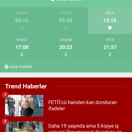
İMSAK
GÜNEŞ
ÖĞLE
04:16
05:58
13:15
İKINDI
AKŞAM
YATSI
17:08
20:23
21:57
Aylık Vakitler
Trend Haberler
1
FETÖ'cü hainden kan donduran
ifadeler
2
Daha 19 yaşında ama 5 kişiye iş
veriyor! 'Yapamazsın' diyenlere en