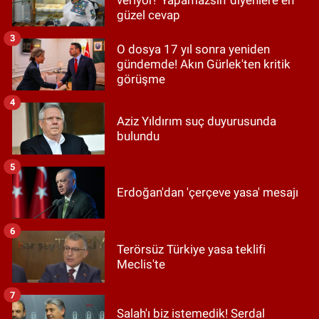
güzel cevap
3
O dosya 17 yıl sonra yeniden
gündemde! Akın Gürlek'ten kritik
görüşme
4
Aziz Yıldırım suç duyurusunda
bulundu
5
Erdoğan'dan 'çerçeve yasa' mesajı
6
Terörsüz Türkiye yasa teklifi
Meclis'te
7
Salah'ı biz istemedik! Serdal