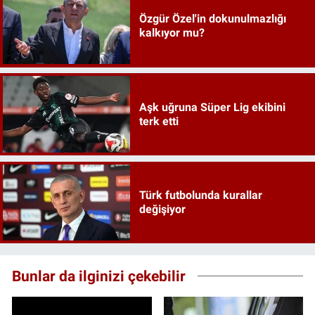
Özgür Özel'in dokunulmazlığı
kalkıyor mu?
Aşk uğruna Süper Lig ekibini
terk etti
Türk futbolunda kurallar
değişiyor
Bunlar da ilginizi çekebilir