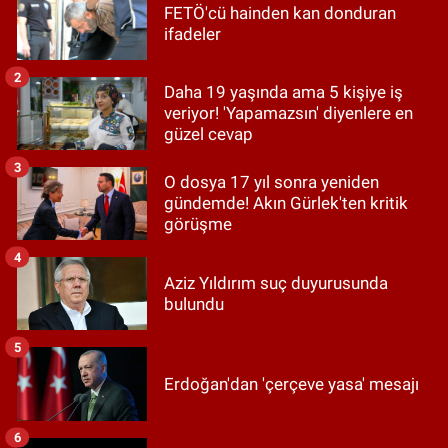
FETÖ'cü hainden kan donduran
ifadeler
2
Daha 19 yaşında ama 5 kişiye iş
veriyor! 'Yapamazsın' diyenlere en
güzel cevap
3
O dosya 17 yıl sonra yeniden
gündemde! Akın Gürlek'ten kritik
görüşme
4
Aziz Yıldırım suç duyurusunda
bulundu
5
Erdoğan'dan 'çerçeve yasa' mesajı
6