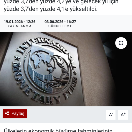
yüzde 3,7'den yüzde 4,2'ye ve gelecek yıl için
yüzde 3,7'den yüzde 4,1'e yükseltildi.
Özel Haberler
Dünya
Haber Arşivi
19.01.2026 - 12:36
03.06.2026 - 16:27
Yazarlar
Medya
YAYINLANMA
GÜNCELLEME
Özel Haberler
Kadın
Erişim Bilgileri
Sağlık
Teknoloji
Paylaş
-
+
A
A
Ramazan
Ülkelerin ekonomik büyüme tahminlerinin