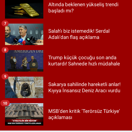
Altında beklenen yükseliş trendi
başladı mı?
7
Salah'ı biz istemedik! Serdal
Adalı'dan flaş açıklama
8
Trump küçük çocuğu son anda
kurtardı! Sahnede hızlı müdahale
9
Sakarya sahilinde hareketli anlar!
Kıyıya İnsansız Deniz Aracı vurdu
10
MSB'den kritik 'Terörsüz Türkiye'
açıklaması