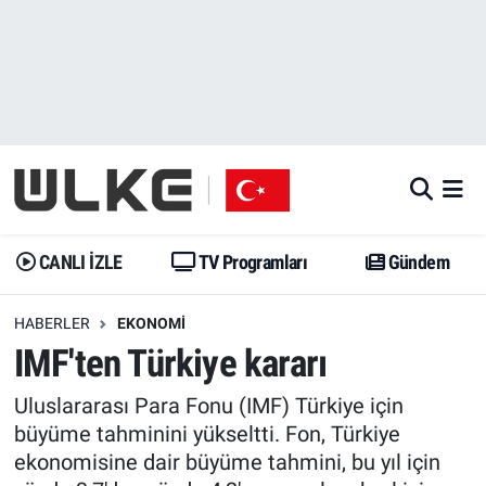
CANLI İZLE
CANLI YAYIN
Nöbetçi Eczaneler
TV Programları
TV Programları
Hava Durumu
Gündem
Gündem
İstanbul Namaz Vakitleri
Dünya
Trend
Trafik Durumu
CANLI İZLE
TV Programları
Gündem
Spor
Yaşam
Süper Lig Puan Durumu ve Fikstür
HABERLER
EKONOMI
IMF'ten Türkiye kararı
Erişim Bilgileri
Erişim Bilgileri
Erişim Bilgileri
Uluslararası Para Fonu (IMF) Türkiye için
Ekonomi
Spor
Tüm Manşetler
büyüme tahminini yükseltti. Fon, Türkiye
ekonomisine dair büyüme tahmini, bu yıl için
Trend
Ekonomi
Son Dakika Haberleri