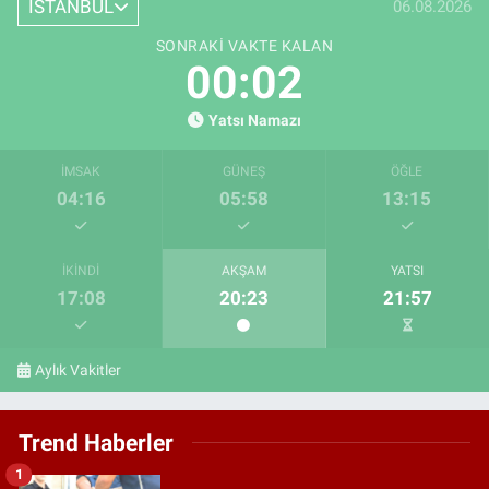
İSTANBUL
06.08.2026
SONRAKI VAKTE KALAN
00:01
Yatsı Namazı
İMSAK
GÜNEŞ
ÖĞLE
04:16
05:58
13:15
İKINDI
AKŞAM
YATSI
17:08
20:23
21:57
Aylık Vakitler
Trend Haberler
1