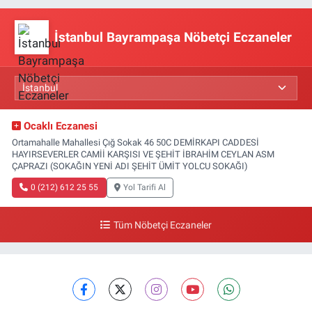
İstanbul Bayrampaşa Nöbetçi Eczaneler
Ocaklı Eczanesi
Ortamahalle Mahallesi Çığ Sokak 46 50C DEMİRKAPI CADDESİ
HAYIRSEVERLER CAMİİ KARŞISI VE ŞEHİT İBRAHİM CEYLAN ASM
ÇAPRAZI (SOKAĞIN YENİ ADI ŞEHİT ÜMİT YOLCU SOKAĞI)
0 (212) 612 25 55
Yol Tarifi Al
Tüm Nöbetçi Eczaneler