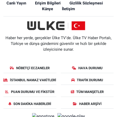
Canlı Yayın
Erişim Bilgileri
Gizlilik Sözleşmesi
Künye
İletişim
Haber her yerde, gerçekler Ülke TV'de. Ülke TV Haber Portalı,
Türkiye ve dünya gündemini güvenilir ve hızlı bir şekilde
izleyicisine sunar.
NÖBETÇI ECZANELER
HAVA DURUMU
İSTANBUL NAMAZ VAKITLERI
TRAFIK DURUMU
PUAN DURUMU VE FIKSTÜR
TÜM MANŞETLER
SON DAKIKA HABERLERI
HABER ARŞIVI