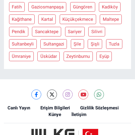
Fatih
Gaziosmanpaşa
Güngören
Kadiköy
Kağithane
Kartal
Küçükçekmece
Maltepe
Pendik
Sancaktepe
Sariyer
Silivri
Sultanbeyli
Sultangazi
Şile
Şişli
Tuzla
Ümraniye
Üsküdar
Zeytinburnu
Eyüp
Canlı Yayın
Erişim Bilgileri
Gizlilik Sözleşmesi
Künye
İletişim