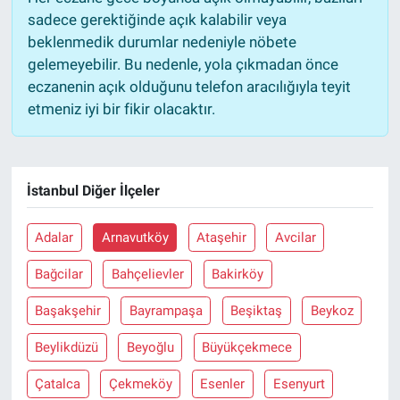
sadece gerektiğinde açık kalabilir veya
beklenmedik durumlar nedeniyle nöbete
gelemeyebilir. Bu nedenle, yola çıkmadan önce
eczanenin açık olduğunu telefon aracılığıyla teyit
etmeniz iyi bir fikir olacaktır.
İstanbul Diğer İlçeler
Adalar
Arnavutköy
Ataşehir
Avcilar
Bağcilar
Bahçelievler
Bakirköy
Başakşehir
Bayrampaşa
Beşiktaş
Beykoz
Beylikdüzü
Beyoğlu
Büyükçekmece
Çatalca
Çekmeköy
Esenler
Esenyurt