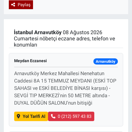
Paylaş
Özel Haberler
Dünya
Haber Arşivi
Yazarlar
Medya
İstanbul
Arnavutköy
08 Ağustos 2026
Cumartesi nöbetçi eczane adres, telefon ve
Özel Haberler
konumları
Kadın
Meydan Eczanesi
Arnavutköy
Erişim Bilgileri
Arnavutköy Merkez Mahallesi Nenehatun
Caddesi 8A 15 TEMMUZ MEYDANI (ESKİ TOP
Sağlık
SAHASI ve ESKİ BELEDİYE BİNASI karşısı) -
SEVGİ TIP MERKEZİ'nin 50 METRE altında -
Teknoloji
DUYAL DÜĞÜN SALONU'nun bitişiği
Ramazan
Yol Tarifi Al
0 (212) 597 43 83