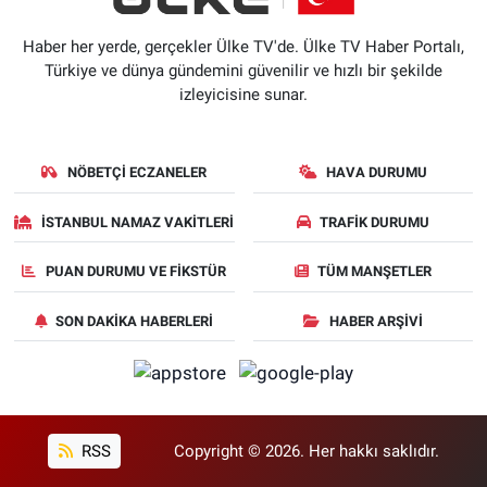
Haber her yerde, gerçekler Ülke TV'de. Ülke TV Haber Portalı,
Türkiye ve dünya gündemini güvenilir ve hızlı bir şekilde
izleyicisine sunar.
NÖBETÇI ECZANELER
HAVA DURUMU
İSTANBUL NAMAZ VAKITLERI
TRAFIK DURUMU
PUAN DURUMU VE FIKSTÜR
TÜM MANŞETLER
SON DAKIKA HABERLERI
HABER ARŞIVI
RSS
Copyright © 2026. Her hakkı saklıdır.