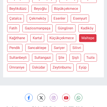
Beylikdüzü
Beyoğlu
Büyükçekmece
Çatalca
Çekmeköy
Esenler
Esenyurt
Fatih
Gaziosmanpaşa
Güngören
Kadiköy
Kağithane
Kartal
Küçükçekmece
Maltepe
Pendik
Sancaktepe
Sariyer
Silivri
Sultanbeyli
Sultangazi
Şile
Şişli
Tuzla
Ümraniye
Üsküdar
Zeytinburnu
Eyüp