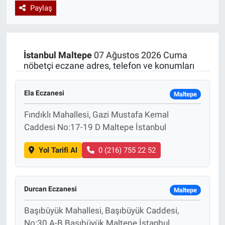
Paylaş
Özel Haberler
Dünya
Haber Arşivi
Yazarlar
Medya
İstanbul
Maltepe
07 Ağustos 2026 Cuma
nöbetçi eczane adres, telefon ve konumları
Özel Haberler
Ela Eczanesi
Kadın
Maltepe
Fındıklı Mahallesi, Gazi Mustafa Kemal
Erişim Bilgileri
Caddesi No:17-19 D Maltepe İstanbul
Sağlık
Yol Tarifi Al
0 (216) 755 22 52
Teknoloji
Durcan Eczanesi
Maltepe
Ramazan
Başıbüyük Mahallesi, Başıbüyük Caddesi,
No:30 A-B Başıbüyük Maltepe İstanbul