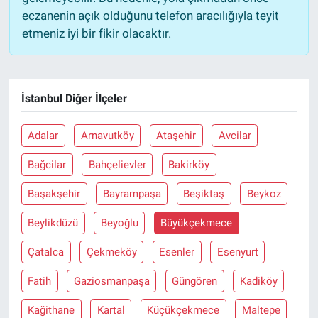
eczanenin açık olduğunu telefon aracılığıyla teyit
etmeniz iyi bir fikir olacaktır.
İstanbul Diğer İlçeler
Adalar
Arnavutköy
Ataşehir
Avcilar
Bağcilar
Bahçelievler
Bakirköy
Başakşehir
Bayrampaşa
Beşiktaş
Beykoz
Beylikdüzü
Beyoğlu
Büyükçekmece
Çatalca
Çekmeköy
Esenler
Esenyurt
Fatih
Gaziosmanpaşa
Güngören
Kadiköy
Kağithane
Kartal
Küçükçekmece
Maltepe