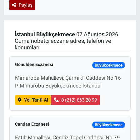
Paylaş
Özel Haberler
Dünya
Haber Arşivi
Yazarlar
Medya
İstanbul
Büyükçekmece
07 Ağustos 2026
Cuma nöbetçi eczane adres, telefon ve
Özel Haberler
konumları
Kadın
Gönülden Eczanesi
Büyükçekmece
Erişim Bilgileri
Mimaroba Mahallesi, Çarmıklı Caddesi No:16
P Mimaroba Büyükçekmece İstanbul
Sağlık
Yol Tarifi Al
0 (212) 863 20 99
Teknoloji
Ramazan
Candan Eczanesi
Büyükçekmece
Fatih Mahallesi, Cengiz Topel Caddesi, No:79