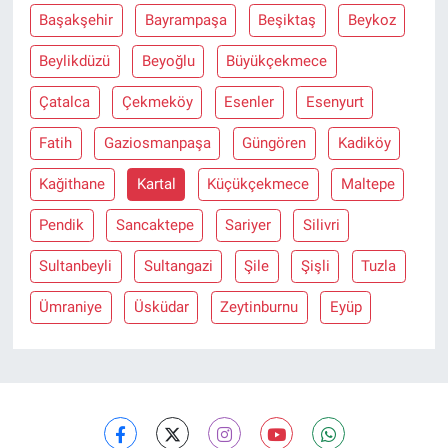
Başakşehir
Bayrampaşa
Beşiktaş
Beykoz
Beylikdüzü
Beyoğlu
Büyükçekmece
Çatalca
Çekmeköy
Esenler
Esenyurt
Fatih
Gaziosmanpaşa
Güngören
Kadiköy
Kağithane
Kartal
Küçükçekmece
Maltepe
Pendik
Sancaktepe
Sariyer
Silivri
Sultanbeyli
Sultangazi
Şile
Şişli
Tuzla
Ümraniye
Üsküdar
Zeytinburnu
Eyüp