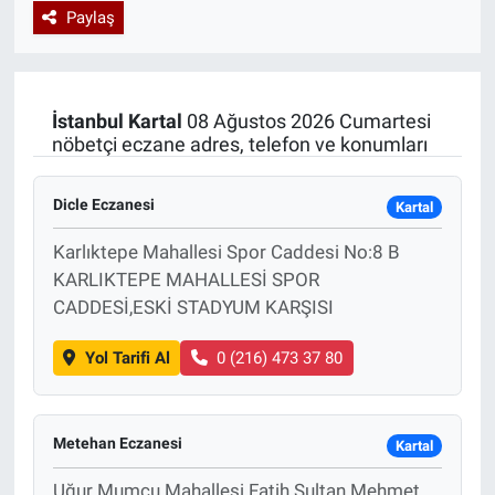
Paylaş
Özel Haberler
Dünya
Haber Arşivi
Yazarlar
Medya
İstanbul
Kartal
08 Ağustos 2026 Cumartesi
nöbetçi eczane adres, telefon ve konumları
Özel Haberler
Dicle Eczanesi
Kadın
Kartal
Karlıktepe Mahallesi Spor Caddesi No:8 B
Erişim Bilgileri
KARLIKTEPE MAHALLESİ SPOR
CADDESİ,ESKİ STADYUM KARŞISI
Sağlık
Yol Tarifi Al
0 (216) 473 37 80
Teknoloji
Ramazan
Metehan Eczanesi
Kartal
Uğur Mumcu Mahallesi Fatih Sultan Mehmet