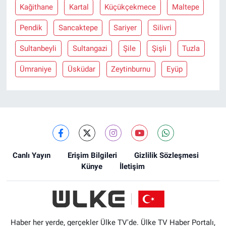
Kağithane
Kartal
Küçükçekmece
Maltepe
Pendik
Sancaktepe
Sariyer
Silivri
Sultanbeyli
Sultangazi
Şile
Şişli
Tuzla
Ümraniye
Üsküdar
Zeytinburnu
Eyüp
Canlı Yayın
Erişim Bilgileri
Gizlilik Sözleşmesi
Künye
İletişim
Haber her yerde, gerçekler Ülke TV'de. Ülke TV Haber Portalı,