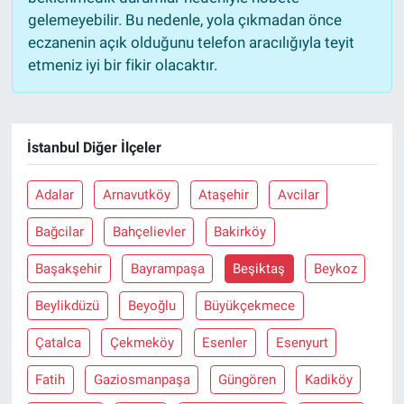
gelemeyebilir. Bu nedenle, yola çıkmadan önce
eczanenin açık olduğunu telefon aracılığıyla teyit
etmeniz iyi bir fikir olacaktır.
İstanbul Diğer İlçeler
Adalar
Arnavutköy
Ataşehir
Avcilar
Bağcilar
Bahçelievler
Bakirköy
Başakşehir
Bayrampaşa
Beşiktaş
Beykoz
Beylikdüzü
Beyoğlu
Büyükçekmece
Çatalca
Çekmeköy
Esenler
Esenyurt
Fatih
Gaziosmanpaşa
Güngören
Kadiköy