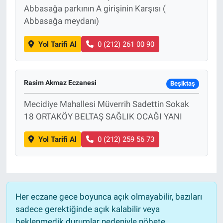
Abbasağa parkının A girişinin Karşısı (
Abbasağa meydanı)
Yol Tarifi Al
0 (212) 261 00 90
Rasim Akmaz Eczanesi
Beşiktaş
Mecidiye Mahallesi Müverrih Sadettin Sokak
18 ORTAKÖY BELTAŞ SAĞLIK OCAĞI YANI
Yol Tarifi Al
0 (212) 259 56 73
Her eczane gece boyunca açık olmayabilir, bazıları
sadece gerektiğinde açık kalabilir veya
beklenmedik durumlar nedeniyle nöbete