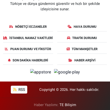
Türkiye ve dünya gündemini güvenilir ve hızlı bir şekilde
izleyicisine sunar.
NÖBETÇI ECZANELER
HAVA DURUMU
İSTANBUL NAMAZ VAKITLERI
TRAFIK DURUMU
PUAN DURUMU VE FIKSTÜR
TÜM MANŞETLER
SON DAKIKA HABERLERI
HABER ARŞIVI
RSS
Copyright © 2026. Her hakkı saklıdır.
Haber Yazılımı:
TE Bilişim