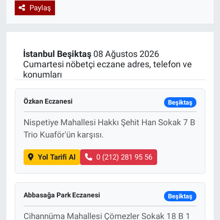
Paylaş
Özel Haberler
Dünya
Haber Arşivi
Yazarlar
Medya
İstanbul
Beşiktaş
08 Ağustos 2026
Cumartesi nöbetçi eczane adres, telefon ve
Özel Haberler
konumları
Kadın
Özkan Eczanesi
Beşiktaş
Erişim Bilgileri
Nispetiye Mahallesi Hakkı Şehit Han Sokak 7 B
Trio Kuaför'ün karşısı.
Sağlık
Yol Tarifi Al
0 (212) 281 95 56
Teknoloji
Ramazan
Abbasağa Park Eczanesi
Beşiktaş
Cihannüma Mahallesi Çömezler Sokak 18 B 1