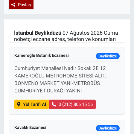
Paylaş
Özel Haberler
Dünya
Haber Arşivi
Yazarlar
Medya
İstanbul
Beylikdüzü
07 Ağustos 2026 Cuma
nöbetçi eczane adres, telefon ve konumları
Özel Haberler
Kameroğlu Botanik Eczanesi
Kadın
Beylikdüzü
Cumhuriyet Mahallesi Nadir Sokak 2E 12
Erişim Bilgileri
KAMEROĞLU METROHOME SİTESİ ALTI,
BONVENO MARKET YANI-METROBÜS
Sağlık
CUMHURİYET DURAĞI YAKINI
Teknoloji
Yol Tarifi Al
0 (212) 806 15 56
Ramazan
Kavaklı Eczanesi
Beylikdüzü