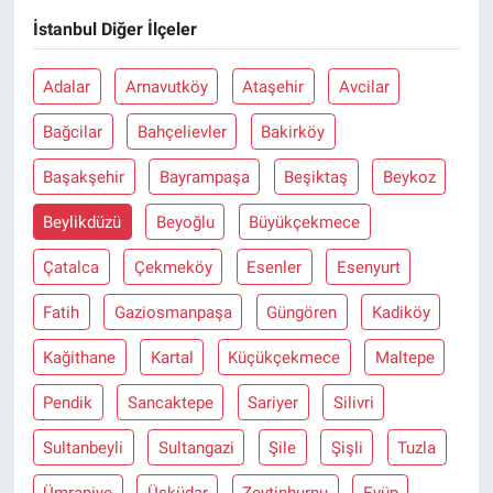
İstanbul Diğer İlçeler
Adalar
Arnavutköy
Ataşehir
Avcilar
Bağcilar
Bahçelievler
Bakirköy
Başakşehir
Bayrampaşa
Beşiktaş
Beykoz
Beylikdüzü
Beyoğlu
Büyükçekmece
Çatalca
Çekmeköy
Esenler
Esenyurt
Fatih
Gaziosmanpaşa
Güngören
Kadiköy
Kağithane
Kartal
Küçükçekmece
Maltepe
Pendik
Sancaktepe
Sariyer
Silivri
Sultanbeyli
Sultangazi
Şile
Şişli
Tuzla
Ümraniye
Üsküdar
Zeytinburnu
Eyüp