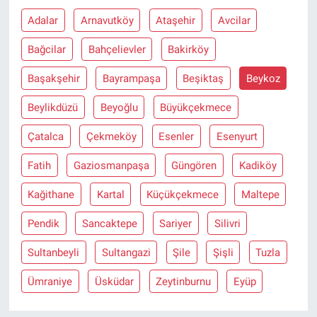
Adalar
Arnavutköy
Ataşehir
Avcilar
Bağcilar
Bahçelievler
Bakirköy
Başakşehir
Bayrampaşa
Beşiktaş
Beykoz
Beylikdüzü
Beyoğlu
Büyükçekmece
Çatalca
Çekmeköy
Esenler
Esenyurt
Fatih
Gaziosmanpaşa
Güngören
Kadiköy
Kağithane
Kartal
Küçükçekmece
Maltepe
Pendik
Sancaktepe
Sariyer
Silivri
Sultanbeyli
Sultangazi
Şile
Şişli
Tuzla
Ümraniye
Üsküdar
Zeytinburnu
Eyüp