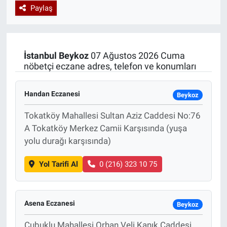
Paylaş
Özel Haberler
Dünya
Haber Arşivi
Yazarlar
Medya
İstanbul
Beykoz
07 Ağustos 2026 Cuma
nöbetçi eczane adres, telefon ve konumları
Özel Haberler
Handan Eczanesi
Kadın
Beykoz
Tokatköy Mahallesi Sultan Aziz Caddesi No:76
Erişim Bilgileri
A Tokatköy Merkez Camii Karşısında (yuşa
yolu durağı karşısında)
Sağlık
Yol Tarifi Al
0 (216) 323 10 75
Teknoloji
Ramazan
Asena Eczanesi
Beykoz
Çubuklu Mahallesi Orhan Veli Kanık Caddesi