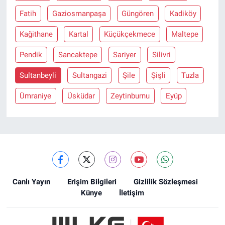
Fatih
Gaziosmanpaşa
Güngören
Kadiköy
Kağithane
Kartal
Küçükçekmece
Maltepe
Pendik
Sancaktepe
Sariyer
Silivri
Sultanbeyli
Sultangazi
Şile
Şişli
Tuzla
Ümraniye
Üsküdar
Zeytinburnu
Eyüp
Canlı Yayın
Erişim Bilgileri
Gizlilik Sözleşmesi
Künye
İletişim