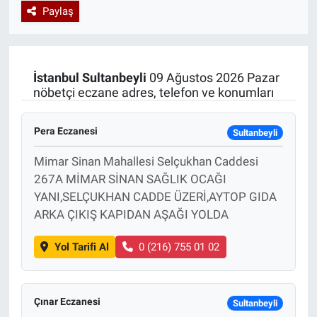
Paylaş
Özel Haberler
Dünya
Haber Arşivi
Yazarlar
Medya
İstanbul
Sultanbeyli
09 Ağustos 2026 Pazar
nöbetçi eczane adres, telefon ve konumları
Özel Haberler
Pera Eczanesi
Kadın
Sultanbeyli
Mimar Sinan Mahallesi Selçukhan Caddesi
Erişim Bilgileri
267A MİMAR SİNAN SAĞLIK OCAĞI
YANI,SELÇUKHAN CADDE ÜZERİ,AYTOP GIDA
Sağlık
ARKA ÇIKIŞ KAPIDAN AŞAĞI YOLDA
Teknoloji
Yol Tarifi Al
0 (216) 755 01 02
Ramazan
Çınar Eczanesi
Sultanbeyli