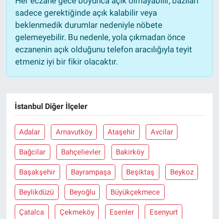
Her eczane gece boyunca açık olmayabilir, bazıları
sadece gerektiğinde açık kalabilir veya
beklenmedik durumlar nedeniyle nöbete
gelemeyebilir. Bu nedenle, yola çıkmadan önce
eczanenin açık olduğunu telefon aracılığıyla teyit
etmeniz iyi bir fikir olacaktır.
İstanbul Diğer İlçeler
Adalar
Arnavutköy
Ataşehir
Avcilar
Bağcilar
Bahçelievler
Bakirköy
Başakşehir
Bayrampaşa
Beşiktaş
Beykoz
Beylikdüzü
Beyoğlu
Büyükçekmece
Çatalca
Çekmeköy
Esenler
Esenyurt