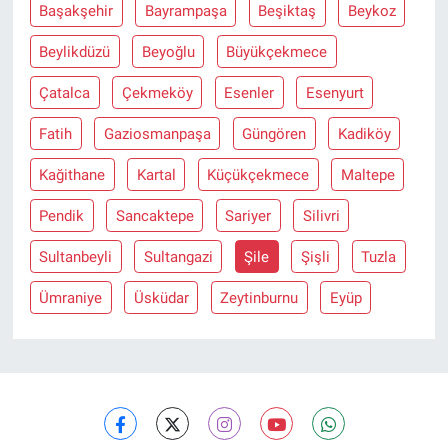
Başakşehir
Bayrampaşa
Beşiktaş
Beykoz
Beylikdüzü
Beyoğlu
Büyükçekmece
Çatalca
Çekmeköy
Esenler
Esenyurt
Fatih
Gaziosmanpaşa
Güngören
Kadiköy
Kağithane
Kartal
Küçükçekmece
Maltepe
Pendik
Sancaktepe
Sariyer
Silivri
Sultanbeyli
Sultangazi
Şile
Şişli
Tuzla
Ümraniye
Üsküdar
Zeytinburnu
Eyüp