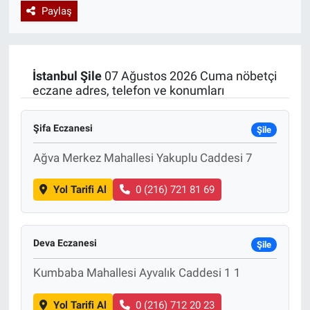
Paylaş
Özel Haberler
Dünya
Haber Arşivi
Yazarlar
Medya
İstanbul
Şile
07 Ağustos 2026 Cuma nöbetçi
eczane adres, telefon ve konumları
Özel Haberler
Şifa Eczanesi
Kadın
Şile
Ağva Merkez Mahallesi Yakuplu Caddesi 7
Erişim Bilgileri
Yol Tarifi Al
0 (216) 721 81 69
Sağlık
Teknoloji
Deva Eczanesi
Şile
Ramazan
Kumbaba Mahallesi Ayvalık Caddesi 1 1
Yol Tarifi Al
0 (216) 712 20 23