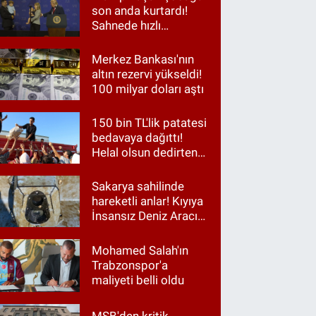
son anda kurtardı!
Sahnede hızlı
müdahale
Merkez Bankası'nın
altın rezervi yükseldi!
100 milyar doları aştı
150 bin TL'lik patatesi
bedavaya dağıttı!
Helal olsun dedirten
hareket
Sakarya sahilinde
hareketli anlar! Kıyıya
İnsansız Deniz Aracı
vurdu
Mohamed Salah'ın
Trabzonspor'a
maliyeti belli oldu
MSB'den kritik