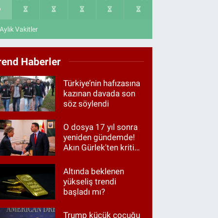
Aylık Vakitler
rend Haberler
Türkiye’nin hafızasına
kazınan davada son
söz söylendi
O dosya 17 yıl sonra
yeniden gündemde!
Akın Gürlek'ten kritik
görüşme
Altında beklenen
yükseliş trendi
başladı mı?
Trump küçük çocuğu