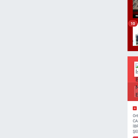
10
Or
CA
İB
ŞE