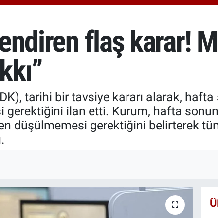
6510
BİS
13.7
ilendiren flaş karar!
BIT
64.2
akkı”
, tarihi bir tavsiye kararı alarak, hafta
 gerektiğini ilan etti. Kurum, hafta son
inden düşülmemesi gerektiğini belirterek 
.
Ü