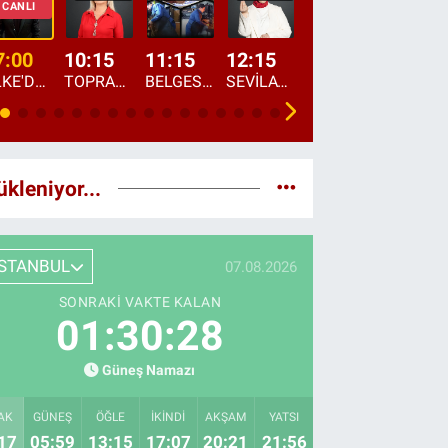
CANLI
7:00
10:15
11:15
12:15
13:00
13:45
ÜLKE'DE BU SABAH
TOPRAKTAN SOFRAYA
BELGESEL: "ÜLKE'NİN ALIN TERİ"
SEVİLAY SUNGUR İLE ELİMİN BEREKETİ
ÖĞLE AJANSI
ÜLKE'DEN HABE
ükleniyor...
İSTANBUL
07.08.2026
SONRAKI VAKTE KALAN
01:30:27
Güneş Namazı
AK
GÜNEŞ
ÖĞLE
İKINDI
AKŞAM
YATSI
17
05:59
13:15
17:07
20:21
21:56