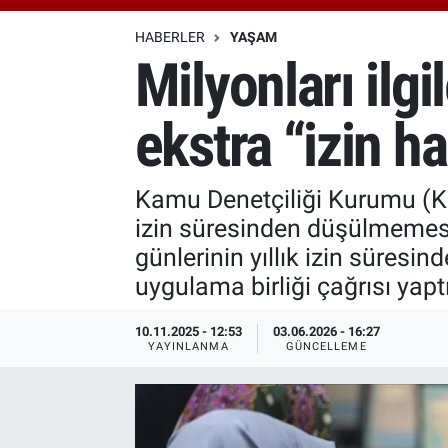
Özel Haberler
Dünya
Haber Arşivi
HABERLER
YAŞAM
Milyonları ilg
Yazarlar
Medya
ekstra “izin h
Özel Haberler
Kadın
Kamu Denetçiliği Kurumu (KDK)
izin süresinden düşülmemesi
Erişim Bilgileri
günlerinin yıllık izin süres
uygulama birliği çağrısı yaptı
Sağlık
10.11.2025 - 12:53
03.06.2026 - 16:27
Teknoloji
YAYINLANMA
GÜNCELLEME
Ramazan