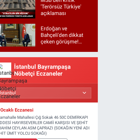
'Terörsüz Türkiye'
açıklaması
Erdoğan ve
Bahçeli'den dikkat
çeken görüşme!
Basına kapalı
gerçekleşti
İstanbul Bayrampaşa
Nöbetçi Eczaneler
Ocaklı Eczanesi
tamahalle Mahallesi Çığ Sokak 46 50C DEMİRKAPI
DDESİ HAYIRSEVERLER CAMİİ KARŞISI VE ŞEHİT
RAHİM CEYLAN ASM ÇAPRAZI (SOKAĞIN YENİ ADI
HİT ÜMİT YOLCU SOKAĞI)