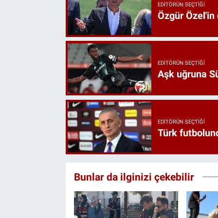
EDITÖRÜN SEÇTIĞI
Özgür Özel'in
EDITÖRÜN SEÇTIĞI
Aşk uğruna Süp
EDITÖRÜN SEÇTIĞI
Türk futbolund
Bunlar da ilginizi çekebilir