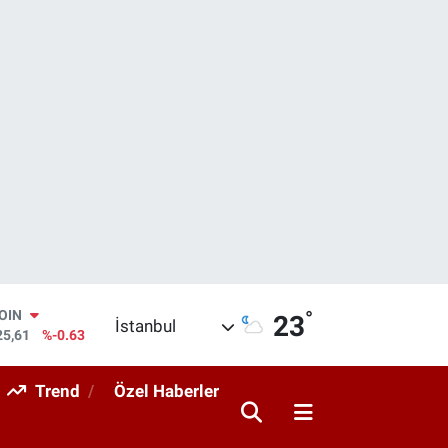
°
AR
23
İstanbul
143
%0.16
O
317
%-0.02
Trend
Özel Haberler
RLİN
463
%0.07
M ALTIN