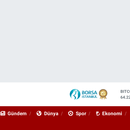
DOL
47,7
EUR
55,0
Gündem
Dünya
Spor
Ekonomi
STE
64,2
GRA