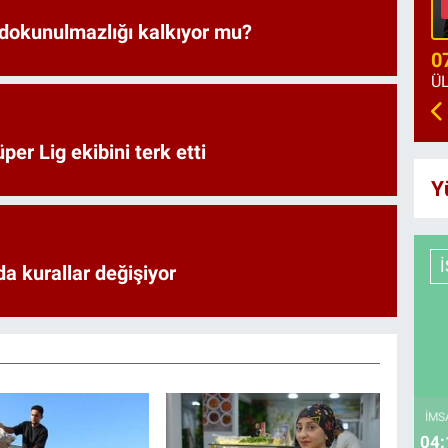
 dokunulmazlığı kalkıyor mu?
0
er Lig ekibini terk etti
Y
a kurallar değişiyor
İMS
04: