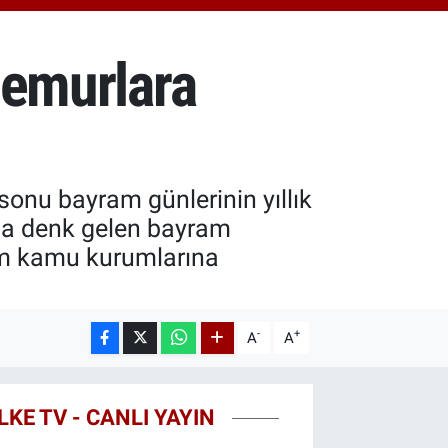
.40
%0.45
T100
99
%70
 Memurlara
COIN
25,61
%-0.63
 sonu bayram günlerinin yıllık
una denk gelen bayram
tüm kamu kurumlarına
-
+
A
A
LKE TV - CANLI YAYIN