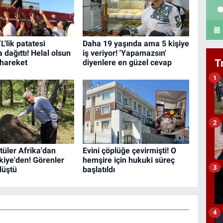
L'lik patatesi
Daha 19 yaşında ama 5 kişiye
dağıttı! Helal olsun
iş veriyor! 'Yapamazsın'
T
 hareket
diyenlere en güzel cevap
1
2
tüler Afrika'dan
Evini çöplüğe çevirmişti! O
kiye'den! Görenler
hemşire için hukuki süreç
3
düştü
başlatıldı
4