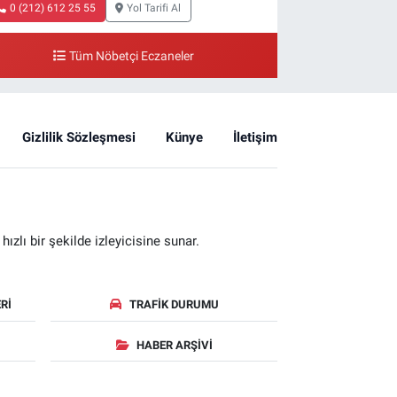
0 (212) 612 25 55
Yol Tarifi Al
Tüm Nöbetçi Eczaneler
Gizlilik Sözleşmesi
Künye
İletişim
zlı bir şekilde izleyicisine sunar.
RI
TRAFIK DURUMU
HABER ARŞIVI