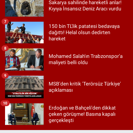
Sakarya sahilinde hareketli anlar!
Kıyıya İnsansız Deniz Aracı vurdu
7
150 bin TL'lik patatesi bedavaya
dağıttı! Helal olsun dedirten
hareket
8
Mohamed Salah'ın Trabzonspor'a
maliyeti belli oldu
9
MSB'den kritik 'Terörsüz Türkiye'
açıklaması
10
Erdoğan ve Bahçeli'den dikkat
çeken görüşme! Basına kapalı
gerçekleşti