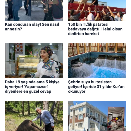
Kan donduran olay! Sen nasıl
150 bin TL'lik patatesi
annesin?
bedavaya dağıttı! Helal olsun
dedirten hareket
Daha 19 yaşında ama 5 kişiye
Şehrin suyu bu tesisten
iş veriyor! 'Yapamazsın'
geliyor! İçeride 31 yıldır Kur’an
diyenlere en güzel cevap
okunuyor