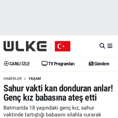
CANLI İZLE
CANLI YAYIN
Nöbetçi Eczaneler
TV Programları
TV Programları
Hava Durumu
Gündem
Gündem
İstanbul Namaz Vakitleri
Dünya
Trend
Trafik Durumu
CANLI İZLE
TV Programları
Gündem
Spor
Yaşam
Süper Lig Puan Durumu ve Fikstür
HABERLER
YAŞAM
Sahur vakti kan donduran anlar!
Erişim Bilgileri
Erişim Bilgileri
Erişim Bilgileri
Genç kız babasına ateş etti
Ekonomi
Spor
Tüm Manşetler
Batman'da 18 yaşındaki genç kız, sahur
Trend
Ekonomi
Son Dakika Haberleri
vaktinde tartıştığı babasını silahla vurarak