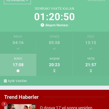
SONRAKI VAKTE KALAN
01:20:49
Akşam Namazı
İMSAK
GÜNEŞ
ÖĞLE
04:16
05:58
13:15
İKINDI
AKŞAM
YATSI
17:08
20:23
21:57
Aylık Vakitler
Trend Haberler
1
O dosya 17 yıl sonra yeniden