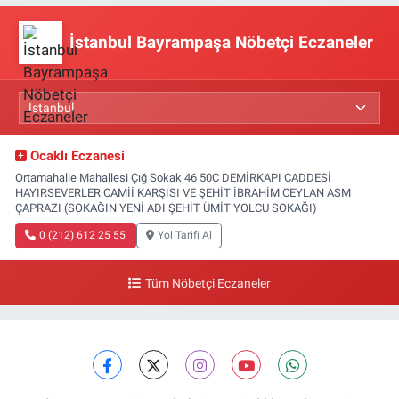
İstanbul Bayrampaşa Nöbetçi Eczaneler
Ocaklı Eczanesi
Ortamahalle Mahallesi Çığ Sokak 46 50C DEMİRKAPI CADDESİ
HAYIRSEVERLER CAMİİ KARŞISI VE ŞEHİT İBRAHİM CEYLAN ASM
ÇAPRAZI (SOKAĞIN YENİ ADI ŞEHİT ÜMİT YOLCU SOKAĞI)
0 (212) 612 25 55
Yol Tarifi Al
Tüm Nöbetçi Eczaneler