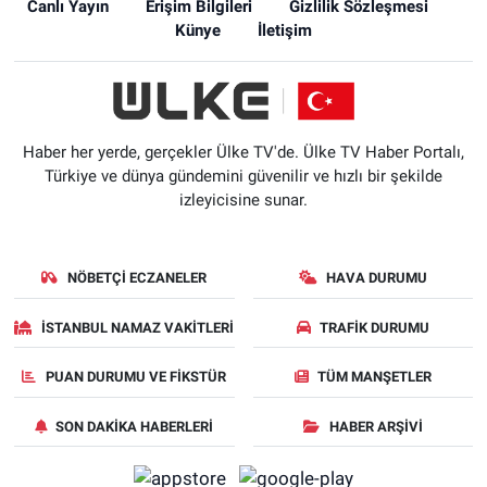
Canlı Yayın
Erişim Bilgileri
Gizlilik Sözleşmesi
Künye
İletişim
Haber her yerde, gerçekler Ülke TV'de. Ülke TV Haber Portalı,
Türkiye ve dünya gündemini güvenilir ve hızlı bir şekilde
izleyicisine sunar.
NÖBETÇI ECZANELER
HAVA DURUMU
İSTANBUL NAMAZ VAKITLERI
TRAFIK DURUMU
PUAN DURUMU VE FIKSTÜR
TÜM MANŞETLER
SON DAKIKA HABERLERI
HABER ARŞIVI