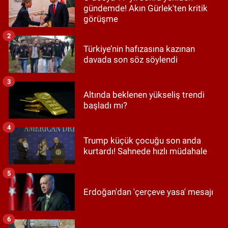
gündemde! Akın Gürlek'ten kritik
görüşme
2
Türkiye’nin hafızasına kazınan
davada son söz söylendi
3
Altında beklenen yükseliş trendi
başladı mı?
4
Trump küçük çocuğu son anda
kurtardı! Sahnede hızlı müdahale
5
Erdoğan'dan 'çerçeve yasa' mesajı
6