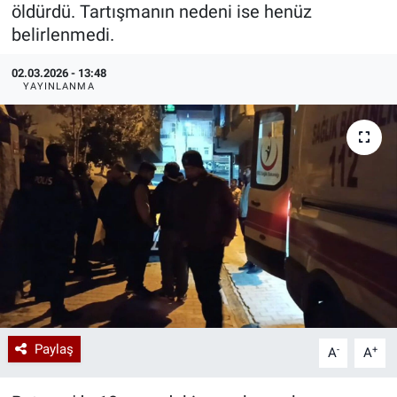
öldürdü. Tartışmanın nedeni ise henüz
Özel Haberler
Dünya
Haber Arşivi
belirlenmedi.
02.03.2026 - 13:48
Yazarlar
Medya
YAYINLANMA
Özel Haberler
Kadın
Erişim Bilgileri
Sağlık
Teknoloji
Ramazan
Paylaş
-
+
A
A