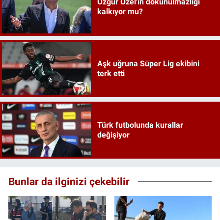
Özgür Özel'in dokunulmazlığı
kalkıyor mu?
Aşk uğruna Süper Lig ekibini
terk etti
Türk futbolunda kurallar
değişiyor
Bunlar da ilginizi çekebilir