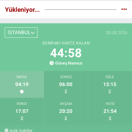
Yükleniyor...
İSTANBUL
08.08.2026
SONRAKI VAKTE KALAN
44:57
Güneş Namazı
İMSAK
GÜNEŞ
ÖĞLE
04:19
06:00
13:15
İKINDI
AKŞAM
YATSI
17:07
20:20
21:54
Aylık Vakitler