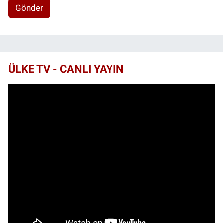
Gönder
ÜLKE TV - CANLI YAYIN