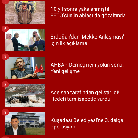
5
10 yıl sonra yakalanmıştı!
FETÖ'cünün ablası da gözaltında
6
Erdoğan'dan 'Mekke Anlaşması'
için ilk açıklama
7
AHBAP Derneği için yolun sonu!
Yeni gelişme
8
Aselsan tarafından geliştirildi!
Hedefi tam isabetle vurdu
9
Kuşadası Belediyesi'ne 3. dalga
operasyon