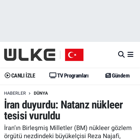
CANLI İZLE
CANLI YAYIN
Nöbetçi Eczaneler
TV Programları
TV Programları
Hava Durumu
Gündem
Gündem
İstanbul Namaz Vakitleri
Dünya
Trend
Trafik Durumu
CANLI İZLE
TV Programları
Gündem
Spor
Yaşam
Süper Lig Puan Durumu ve Fikstür
HABERLER
DÜNYA
İran duyurdu: Natanz nükleer
Erişim Bilgileri
Erişim Bilgileri
Erişim Bilgileri
tesisi vuruldu
Ekonomi
Spor
Tüm Manşetler
İran’ın Birleşmiş Milletler (BM) nükleer gözlem
Trend
Ekonomi
Son Dakika Haberleri
örgütü nezdindeki büyükelçisi Reza Najafi,