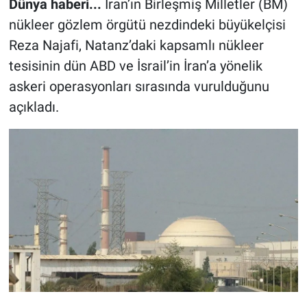
Dünya haberi...
İran’ın Birleşmiş Milletler (BM)
nükleer gözlem örgütü nezdindeki büyükelçisi
Reza Najafi, Natanz’daki kapsamlı nükleer
tesisinin dün ABD ve İsrail’in İran’a yönelik
askeri operasyonları sırasında vurulduğunu
açıkladı.