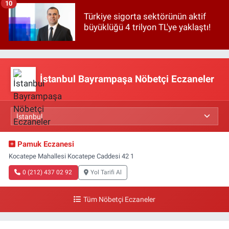
10
Türkiye sigorta sektörünün aktif
büyüklüğü 4 trilyon TL'ye yaklaştı!
İstanbul Bayrampaşa Nöbetçi Eczaneler
Pamuk Eczanesi
Kocatepe Mahallesi Kocatepe Caddesi 42 1
0 (212) 437 02 92
Yol Tarifi Al
Tüm Nöbetçi Eczaneler