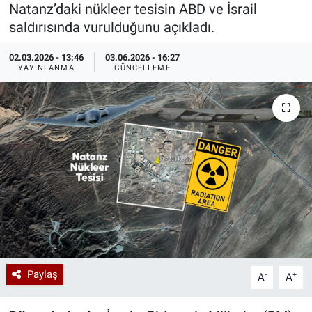
Natanz’daki nükleer tesisin ABD ve İsrail
Özel Haberler
Dünya
Haber Arşivi
saldırısında vurulduğunu açıkladı.
02.03.2026 - 13:46
03.06.2026 - 16:27
Yazarlar
Medya
YAYINLANMA
GÜNCELLEME
Özel Haberler
Kadın
Erişim Bilgileri
Sağlık
Teknoloji
Ramazan
Paylaş
-
+
A
A