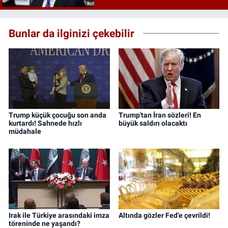
Bunlar da ilginizi çekebilir
Trump küçük çocuğu son anda
Trump'tan İran sözleri! En
kurtardı! Sahnede hızlı
büyük saldırı olacaktı
müdahale
Irak ile Türkiye arasındaki imza
Altında gözler Fed'e çevrildi!
töreninde ne yaşandı?