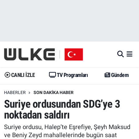
CANLI İZLE
CANLI YAYIN
Nöbetçi Eczaneler
TV Programları
TV Programları
Hava Durumu
Gündem
Gündem
İstanbul Namaz Vakitleri
Dünya
Trend
Trafik Durumu
CANLI İZLE
TV Programları
Gündem
Spor
Yaşam
Süper Lig Puan Durumu ve Fikstür
HABERLER
SON DAKIKA HABER
Suriye ordusundan SDG’ye 3
Erişim Bilgileri
Erişim Bilgileri
Erişim Bilgileri
noktadan saldırı
Ekonomi
Spor
Tüm Manşetler
Suriye ordusu, Halep’te Eşrefiye, Şeyh Maksud
Trend
Ekonomi
Son Dakika Haberleri
ve Beniy Zeyd mahallelerinde bugün saat