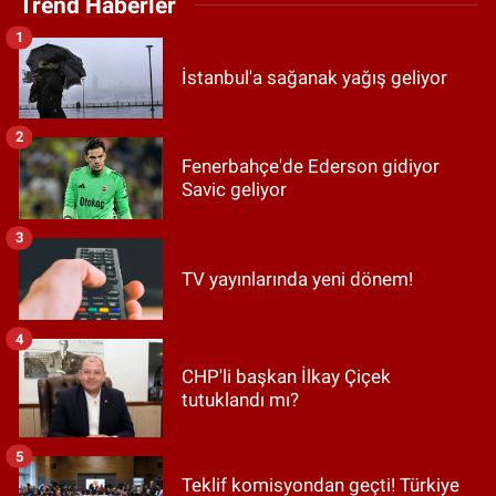
Trend Haberler
1
İstanbul'a sağanak yağış geliyor
2
Fenerbahçe'de Ederson gidiyor
Savic geliyor
3
TV yayınlarında yeni dönem!
4
CHP'li başkan İlkay Çiçek
tutuklandı mı?
5
Teklif komisyondan geçti! Türkiye