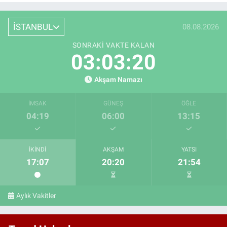
İSTANBUL
08.08.2026
SONRAKI VAKTE KALAN
03:03:18
Akşam Namazı
İMSAK
GÜNEŞ
ÖĞLE
04:19
06:00
13:15
İKINDI
AKŞAM
YATSI
17:07
20:20
21:54
Aylık Vakitler