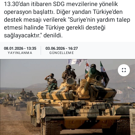
13.30’dan itibaren SDG mevzilerine yönelik
Özel Haberler
Dünya
Haber Arşivi
operasyon başlattı. Diğer yandan Türkiye'den
destek mesajı verilerek "Suriye'nin yardım talep
Yazarlar
Medya
etmesi halinde Türkiye gerekli desteği
sağlayacaktır." denildi.
Özel Haberler
08.01.2026 - 13:35
03.06.2026 - 16:27
YAYINLANMA
GÜNCELLEME
Kadın
Erişim Bilgileri
Sağlık
Teknoloji
Ramazan