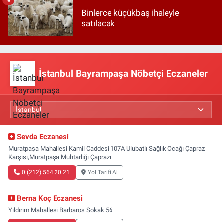
Binlerce küçükbaş ihaleyle
satılacak
İstanbul Bayrampaşa Nöbetçi Eczaneler
Sevda Eczanesi
Muratpaşa Mahallesi Kamil Caddesi 107A Ulubatlı Sağlık Ocağı Çapraz
Karşısı,Muratpaşa Muhtarlığı Çaprazı
0 (212) 564 20 21
Yol Tarifi Al
Berna Koç Eczanesi
Yıldırım Mahallesi Barbaros Sokak 56