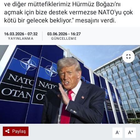
ve diğer müttefiklerimiz Hürmüz Boğazı'nı
Özel Haberler
Dünya
Haber Arşivi
açmak için bize destek vermezse NATO'yu çok
kötü bir gelecek bekliyor." mesajını verdi.
Yazarlar
Medya
16.03.2026 - 07:32
03.06.2026 - 16:27
YAYINLANMA
GÜNCELLEME
Özel Haberler
Kadın
Erişim Bilgileri
Sağlık
Teknoloji
Ramazan
Paylaş
-
+
A
A