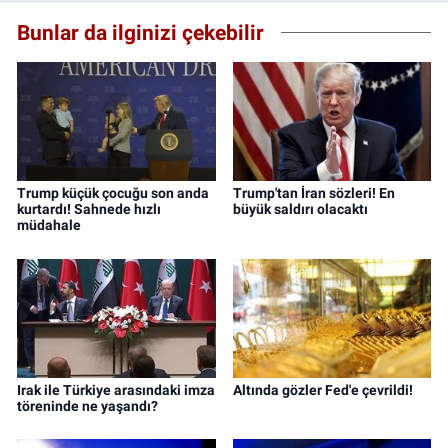
Bunlar da ilginizi çekebilir
Trump küçük çocuğu son anda
Trump'tan İran sözleri! En
kurtardı! Sahnede hızlı
büyük saldırı olacaktı
müdahale
Irak ile Türkiye arasındaki imza
Altında gözler Fed'e çevrildi!
töreninde ne yaşandı?