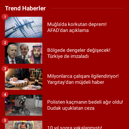
Trend Haberler
1
Muğla'da korkutan deprem!
AFAD'dan açıklama
2
Bölgede dengeler değişecek!
Türkiye de imzaladı
3
Milyonlarca çalışanı ilgilendiriyor!
Yargıtay'dan müjdeli haber
4
Polisten kaçmanın bedeli ağır oldu!
Dudak uçuklatan ceza
5
10 yıl sonra yakalanmıştı!