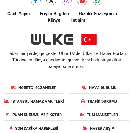
Canlı Yayın
Erişim Bilgileri
Gizlilik Sözleşmesi
Künye
İletişim
Haber her yerde, gerçekler Ülke TV'de. Ülke TV Haber Portalı,
Türkiye ve dünya gündemini güvenilir ve hızlı bir şekilde
izleyicisine sunar.
NÖBETÇI ECZANELER
HAVA DURUMU
İSTANBUL NAMAZ VAKITLERI
TRAFIK DURUMU
PUAN DURUMU VE FIKSTÜR
TÜM MANŞETLER
SON DAKIKA HABERLERI
HABER ARŞIVI