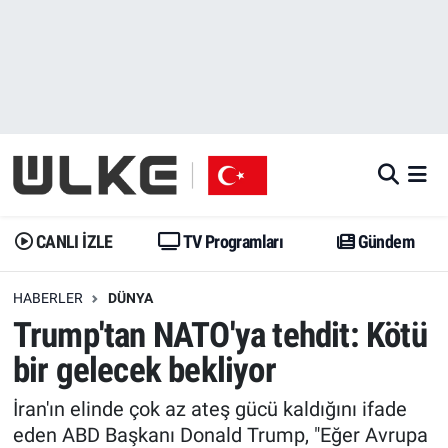
CANLI İZLE
CANLI YAYIN
Nöbetçi Eczaneler
TV Programları
TV Programları
Hava Durumu
Gündem
Gündem
İstanbul Namaz Vakitleri
Dünya
Trend
Trafik Durumu
CANLI İZLE
TV Programları
Gündem
Spor
Yaşam
Süper Lig Puan Durumu ve Fikstür
HABERLER
DÜNYA
Trump'tan NATO'ya tehdit: Kötü
Erişim Bilgileri
Erişim Bilgileri
Erişim Bilgileri
bir gelecek bekliyor
Ekonomi
Spor
Tüm Manşetler
İran'ın elinde çok az ateş gücü kaldığını ifade
Trend
Ekonomi
Son Dakika Haberleri
eden ABD Başkanı Donald Trump, "Eğer Avrupa