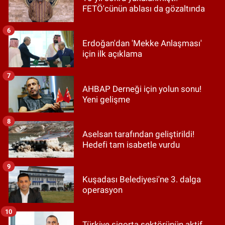
FETÖ'cünün ablası da gözaltında
6
Erdoğan'dan 'Mekke Anlaşması'
için ilk açıklama
7
AHBAP Derneği için yolun sonu!
Yeni gelişme
8
Aselsan tarafından geliştirildi!
Hedefi tam isabetle vurdu
9
Kuşadası Belediyesi'ne 3. dalga
operasyon
10
Türkiye sigorta sektörünün aktif