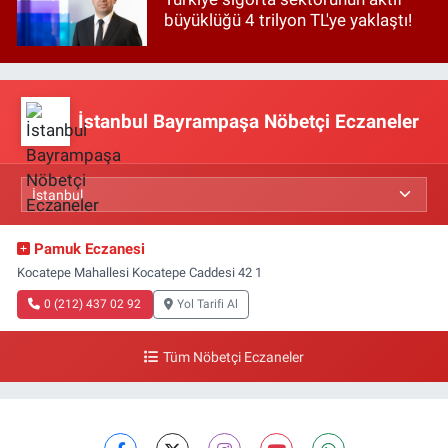
büyüklüğü 4 trilyon TL'ye yaklaştı!
İstanbul Bayrampaşa Nöbetçi Eczaneler
Pamuk Eczanesi
Kocatepe Mahallesi Kocatepe Caddesi 42 1
0 (212) 437 02 92
Yol Tarifi Al
Tüm Nöbetçi Eczaneler