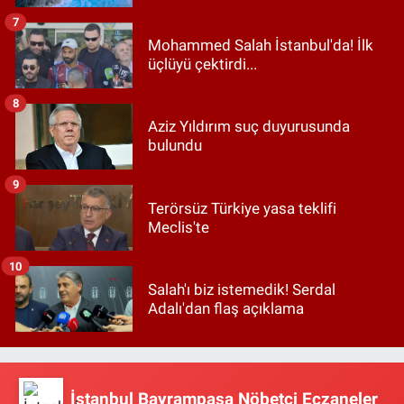
7
Mohammed Salah İstanbul'da! İlk
üçlüyü çektirdi...
8
Aziz Yıldırım suç duyurusunda
bulundu
9
Terörsüz Türkiye yasa teklifi
Meclis'te
10
Salah'ı biz istemedik! Serdal
Adalı'dan flaş açıklama
İstanbul Bayrampaşa Nöbetçi Eczaneler