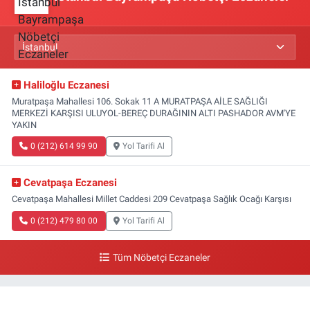
Haliloğlu Eczanesi
Muratpaşa Mahallesi 106. Sokak 11 A MURATPAŞA AİLE SAĞLIĞI
MERKEZİ KARŞISI ULUYOL-BEREÇ DURAĞININ ALTI PASHADOR AVM'YE
YAKIN
0 (212) 614 99 90
Yol Tarifi Al
Cevatpaşa Eczanesi
Cevatpaşa Mahallesi Millet Caddesi 209 Cevatpaşa Sağlık Ocağı Karşısı
0 (212) 479 80 00
Yol Tarifi Al
Tüm Nöbetçi Eczaneler