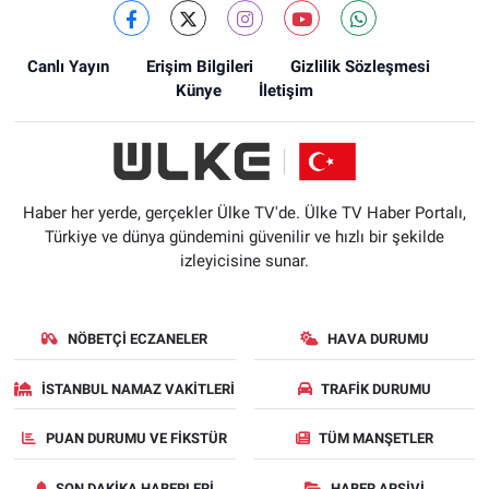
Canlı Yayın
Erişim Bilgileri
Gizlilik Sözleşmesi
Künye
İletişim
Haber her yerde, gerçekler Ülke TV'de. Ülke TV Haber Portalı,
Türkiye ve dünya gündemini güvenilir ve hızlı bir şekilde
izleyicisine sunar.
NÖBETÇI ECZANELER
HAVA DURUMU
İSTANBUL NAMAZ VAKITLERI
TRAFIK DURUMU
PUAN DURUMU VE FIKSTÜR
TÜM MANŞETLER
SON DAKIKA HABERLERI
HABER ARŞIVI