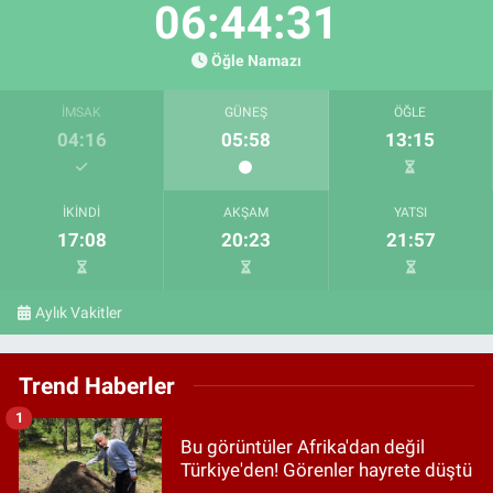
06:44:30
Öğle Namazı
İMSAK
GÜNEŞ
ÖĞLE
04:16
05:58
13:15
İKINDI
AKŞAM
YATSI
17:08
20:23
21:57
Aylık Vakitler
Trend Haberler
1
Bu görüntüler Afrika'dan değil
Türkiye'den! Görenler hayrete düştü