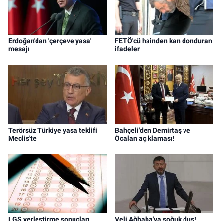
Erdoğan'dan 'çerçeve yasa'
FETÖ'cü hainden kan donduran
mesajı
ifadeler
Terörsüz Türkiye yasa teklifi
Bahçeli'den Demirtaş ve
Meclis'te
Öcalan açıklaması!
LGS yerleştirme sonuçları
Veli Ağbaba'ya soğuk duş!