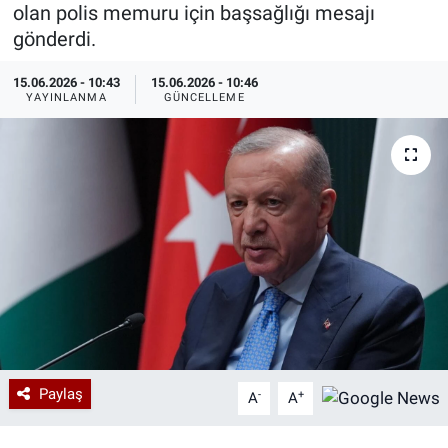
olan polis memuru için başsağlığı mesajı
Özel Haberler
Dünya
Haber Arşivi
gönderdi.
15.06.2026 - 10:43
15.06.2026 - 10:46
Yazarlar
Medya
YAYINLANMA
GÜNCELLEME
Özel Haberler
Kadın
Erişim Bilgileri
Sağlık
Teknoloji
Ramazan
Paylaş
-
+
A
A