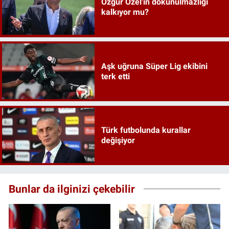
Özgür Özel'in dokunulmazlığı
kalkıyor mu?
Aşk uğruna Süper Lig ekibini
terk etti
Türk futbolunda kurallar
değişiyor
Bunlar da ilginizi çekebilir