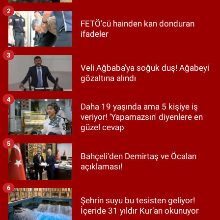
2
FETÖ'cü hainden kan donduran
ifadeler
3
Veli Ağbaba'ya soğuk duş! Ağabeyi
gözaltına alındı
4
Daha 19 yaşında ama 5 kişiye iş
veriyor! 'Yapamazsın' diyenlere en
güzel cevap
5
Bahçeli'den Demirtaş ve Öcalan
açıklaması!
6
Şehrin suyu bu tesisten geliyor!
İçeride 31 yıldır Kur’an okunuyor