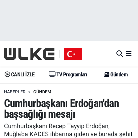
CANLI İZLE
CANLI YAYIN
Nöbetçi Eczaneler
TV Programları
TV Programları
Hava Durumu
Gündem
Gündem
İstanbul Namaz Vakitleri
Dünya
Trend
Trafik Durumu
CANLI İZLE
TV Programları
Gündem
Spor
Yaşam
Süper Lig Puan Durumu ve Fikstür
HABERLER
GÜNDEM
Cumhurbaşkanı Erdoğan'dan
Erişim Bilgileri
Erişim Bilgileri
Erişim Bilgileri
başsağlığı mesajı
Ekonomi
Spor
Tüm Manşetler
Cumhurbaşkanı Recep Tayyip Erdoğan,
Trend
Ekonomi
Son Dakika Haberleri
Muğla'da KADES ihbarına giden ve burada şehit