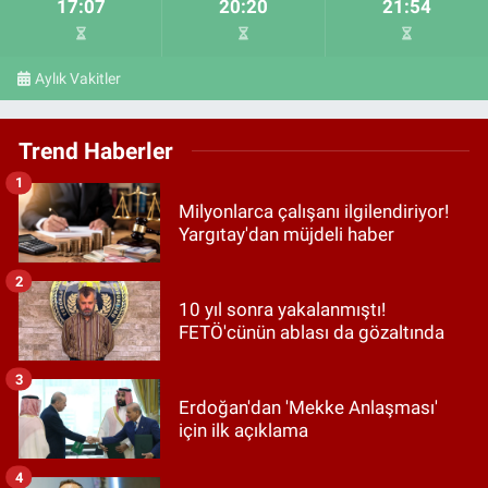
17:07
20:20
21:54
Aylık Vakitler
Trend Haberler
1
Milyonlarca çalışanı ilgilendiriyor!
Yargıtay'dan müjdeli haber
2
10 yıl sonra yakalanmıştı!
FETÖ'cünün ablası da gözaltında
3
Erdoğan'dan 'Mekke Anlaşması'
için ilk açıklama
4