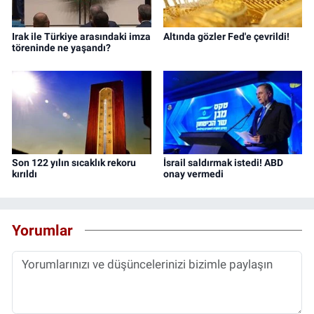
Irak ile Türkiye arasındaki imza
Altında gözler Fed'e çevrildi!
töreninde ne yaşandı?
Son 122 yılın sıcaklık rekoru
İsrail saldırmak istedi! ABD
kırıldı
onay vermedi
Yorumlar