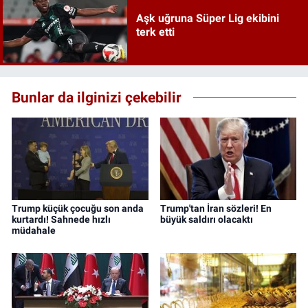
Aşk uğruna Süper Lig ekibini
terk etti
Bunlar da ilginizi çekebilir
Trump küçük çocuğu son anda
Trump'tan İran sözleri! En
kurtardı! Sahnede hızlı
büyük saldırı olacaktı
müdahale