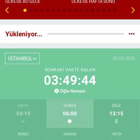
ÜLKE'DE BU GECE
ÜLKE'DE HAFTA SONU
Yükleniyor...
İSTANBUL
08.08.2026
SONRAKI VAKTE KALAN
03:49:43
Öğle Namazı
İMSAK
GÜNEŞ
ÖĞLE
04:19
06:00
13:15
İKINDI
AKŞAM
YATSI