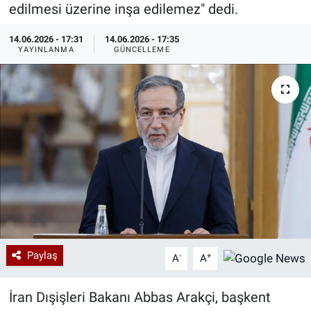
edilmesi üzerine inşa edilemez" dedi.
Özel Haberler
Dünya
Haber Arşivi
14.06.2026 - 17:31
14.06.2026 - 17:35
YAYINLANMA
GÜNCELLEME
Yazarlar
Medya
Özel Haberler
Kadın
Erişim Bilgileri
Sağlık
Teknoloji
Paylaş
-
+
A
A
Ramazan
İran Dışişleri Bakanı Abbas Arakçi, başkent