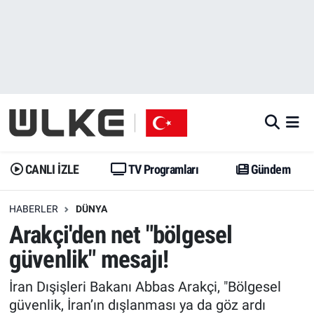
CANLI İZLE
CANLI YAYIN
Nöbetçi Eczaneler
TV Programları
TV Programları
Hava Durumu
Gündem
Gündem
İstanbul Namaz Vakitleri
Dünya
Trend
Trafik Durumu
CANLI İZLE
TV Programları
Gündem
Spor
Yaşam
Süper Lig Puan Durumu ve Fikstür
HABERLER
DÜNYA
Arakçi'den net "bölgesel
Erişim Bilgileri
Erişim Bilgileri
Erişim Bilgileri
güvenlik" mesajı!
Ekonomi
Spor
Tüm Manşetler
İran Dışişleri Bakanı Abbas Arakçi, "Bölgesel
Trend
Ekonomi
Son Dakika Haberleri
güvenlik, İran’ın dışlanması ya da göz ardı