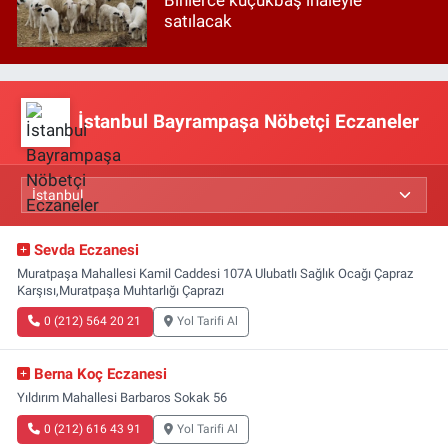
satılacak
İstanbul Bayrampaşa Nöbetçi Eczaneler
Sevda Eczanesi
Muratpaşa Mahallesi Kamil Caddesi 107A Ulubatlı Sağlık Ocağı Çapraz
Karşısı,Muratpaşa Muhtarlığı Çaprazı
0 (212) 564 20 21
Yol Tarifi Al
Berna Koç Eczanesi
Yıldırım Mahallesi Barbaros Sokak 56
0 (212) 616 43 91
Yol Tarifi Al