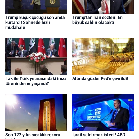
Trump küçük çocuğu son anda
Trump'tan İran sözleri! En
kurtardı! Sahnede hızlı
büyük saldırı olacaktı
müdahale
Irak ile Türkiye arasındaki imza
Altında gözler Fed'e çevrildi!
töreninde ne yaşandı?
Son 122 yılın sıcaklık rekoru
İsrail saldırmak istedi! ABD