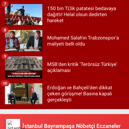
7
150 bin TL'lik patatesi bedavaya
dağıttı! Helal olsun dedirten
hareket
8
Mohamed Salah'ın Trabzonspor'a
maliyeti belli oldu
9
MSB'den kritik 'Terörsüz Türkiye'
açıklaması
10
Erdoğan ve Bahçeli'den dikkat
çeken görüşme! Basına kapalı
gerçekleşti
İstanbul Bayrampaşa Nöbetçi Eczaneler