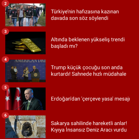
2
Türkiye’nin hafızasına kazınan
davada son söz söylendi
3
Altında beklenen yükseliş trendi
başladı mı?
4
Trump küçük çocuğu son anda
kurtardı! Sahnede hızlı müdahale
5
Erdoğan'dan 'çerçeve yasa' mesajı
6
Sakarya sahilinde hareketli anlar!
Kıyıya İnsansız Deniz Aracı vurdu