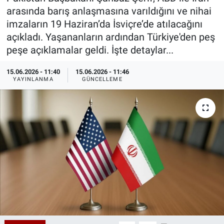
arasında barış anlaşmasına varıldığını ve nihai
Özel Haberler
Dünya
Haber Arşivi
imzaların 19 Haziran’da İsviçre’de atılacağını
açıkladı. Yaşananların ardından Türkiye'den peş
Yazarlar
Medya
peşe açıklamalar geldi. İşte detaylar...
Özel Haberler
15.06.2026 - 11:40
15.06.2026 - 11:46
YAYINLANMA
GÜNCELLEME
Kadın
Erişim Bilgileri
Sağlık
Teknoloji
Ramazan