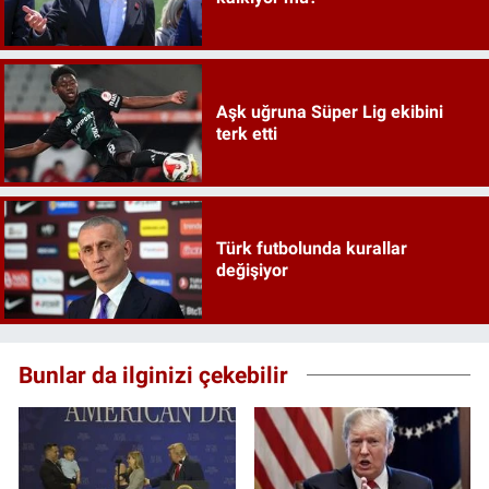
Aşk uğruna Süper Lig ekibini
terk etti
Türk futbolunda kurallar
değişiyor
Bunlar da ilginizi çekebilir