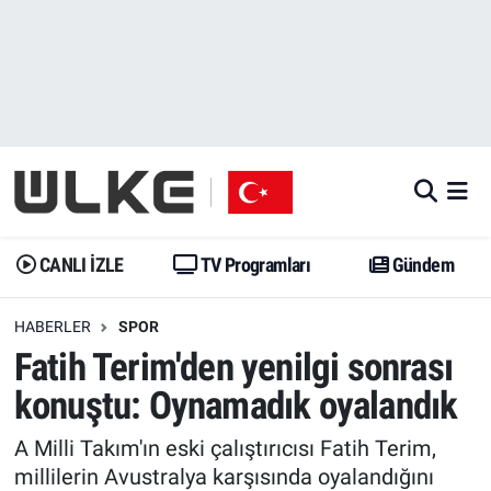
CANLI İZLE
CANLI YAYIN
Nöbetçi Eczaneler
TV Programları
TV Programları
Hava Durumu
Gündem
Gündem
İstanbul Namaz Vakitleri
Dünya
Trend
Trafik Durumu
CANLI İZLE
TV Programları
Gündem
Spor
Yaşam
Süper Lig Puan Durumu ve Fikstür
HABERLER
SPOR
Fatih Terim'den yenilgi sonrası
Erişim Bilgileri
Erişim Bilgileri
Erişim Bilgileri
konuştu: Oynamadık oyalandık
Ekonomi
Spor
Tüm Manşetler
A Milli Takım'ın eski çalıştırıcısı Fatih Terim,
Trend
Ekonomi
Son Dakika Haberleri
millilerin Avustralya karşısında oyalandığını