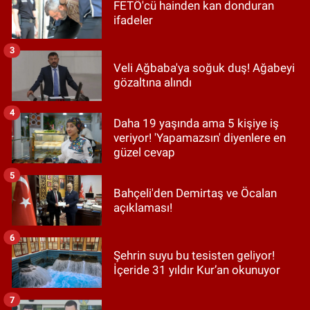
FETÖ'cü hainden kan donduran
ifadeler
3
Veli Ağbaba'ya soğuk duş! Ağabeyi
gözaltına alındı
4
Daha 19 yaşında ama 5 kişiye iş
veriyor! 'Yapamazsın' diyenlere en
güzel cevap
5
Bahçeli'den Demirtaş ve Öcalan
açıklaması!
6
Şehrin suyu bu tesisten geliyor!
İçeride 31 yıldır Kur’an okunuyor
7