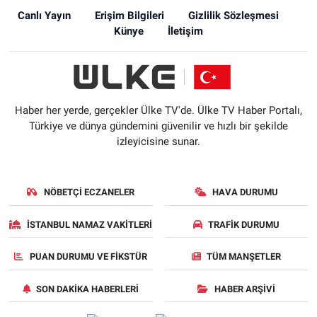
Canlı Yayın
Erişim Bilgileri
Gizlilik Sözleşmesi
Künye
İletişim
Haber her yerde, gerçekler Ülke TV'de. Ülke TV Haber Portalı,
Türkiye ve dünya gündemini güvenilir ve hızlı bir şekilde
izleyicisine sunar.
NÖBETÇI ECZANELER
HAVA DURUMU
İSTANBUL NAMAZ VAKITLERI
TRAFIK DURUMU
PUAN DURUMU VE FIKSTÜR
TÜM MANŞETLER
SON DAKIKA HABERLERI
HABER ARŞIVI