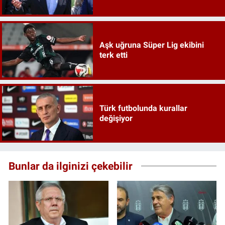
Aşk uğruna Süper Lig ekibini
terk etti
Türk futbolunda kurallar
değişiyor
Bunlar da ilginizi çekebilir