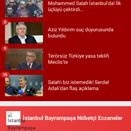
Mohammed Salah İstanbul'da! İlk
üçlüyü çektirdi...
8
Aziz Yıldırım suç duyurusunda
bulundu
9
Terörsüz Türkiye yasa teklifi
Meclis'te
10
Salah'ı biz istemedik! Serdal
Adalı'dan flaş açıklama
İstanbul Bayrampaşa Nöbetçi Eczaneler