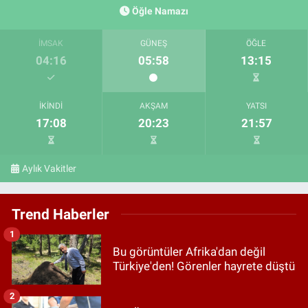
Öğle Namazı
İMSAK
GÜNEŞ
ÖĞLE
04:16
05:58
13:15
İKINDI
AKŞAM
YATSI
17:08
20:23
21:57
Aylık Vakitler
Trend Haberler
1
Bu görüntüler Afrika'dan değil
Türkiye'den! Görenler hayrete düştü
2