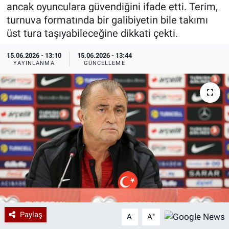
ancak oyunculara güvendiğini ifade etti. Terim,
Özel Haberler
Dünya
Haber Arşivi
turnuva formatında bir galibiyetin bile takımı
üst tura taşıyabileceğine dikkati çekti.
Yazarlar
Medya
15.06.2026 - 13:10
15.06.2026 - 13:44
YAYINLANMA
GÜNCELLEME
Özel Haberler
Kadın
Erişim Bilgileri
Sağlık
Teknoloji
Ramazan
Paylaş
-
+
A
A