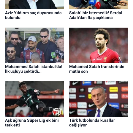
Aziz Yıldırım suç duyurusunda
Salah'ı biz istemedik! Serdal
bulundu
Adalı'dan flaş açıklama
Mohammed Salah İstanbul'da!
Mohamed Salah transferinde
İlk üçlüyü çektirdi...
mutlu son
Aşk uğruna Süper Lig ekibini
Türk futbolunda kurallar
terk etti
değişiyor