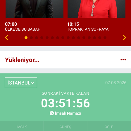
07:00
10:15
ÜLKE'DE BU SABAH
TOPRAKTAN SOFRAYA
Yükleniyor...
İSTANBUL
07.08.2026
SONRAKI VAKTE KALAN
03:51:55
İmsak Namazı
İMSAK
GÜNEŞ
ÖĞLE