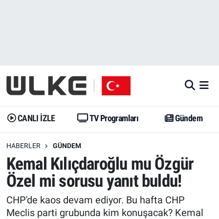
CANLI İZLE
CANLI YAYIN
Nöbetçi Eczaneler
TV Programları
TV Programları
Hava Durumu
Gündem
Gündem
İstanbul Namaz Vakitleri
Dünya
Trend
Trafik Durumu
CANLI İZLE
TV Programları
Gündem
Spor
Yaşam
Süper Lig Puan Durumu ve Fikstür
HABERLER
GÜNDEM
Kemal Kılıçdaroğlu mu Özgür
Erişim Bilgileri
Erişim Bilgileri
Erişim Bilgileri
Özel mi sorusu yanıt buldu!
Ekonomi
Spor
Tüm Manşetler
CHP'de kaos devam ediyor. Bu hafta CHP
Trend
Ekonomi
Son Dakika Haberleri
Meclis parti grubunda kim konuşacak? Kemal