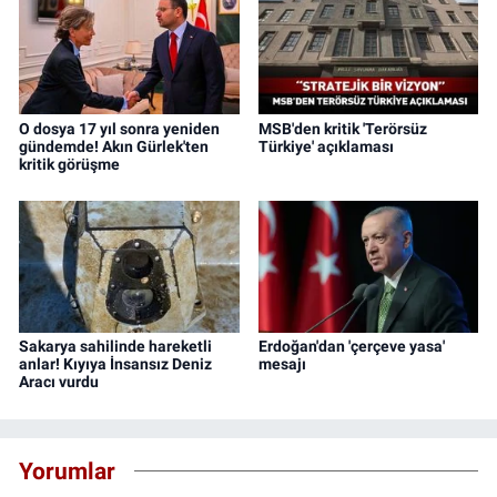
O dosya 17 yıl sonra yeniden
MSB'den kritik 'Terörsüz
gündemde! Akın Gürlek'ten
Türkiye' açıklaması
kritik görüşme
Sakarya sahilinde hareketli
Erdoğan'dan 'çerçeve yasa'
anlar! Kıyıya İnsansız Deniz
mesajı
Aracı vurdu
Yorumlar