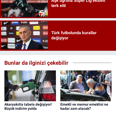
Aşk uğruna Süper Lig ekibini
terk etti
Türk futbolunda kurallar
değişiyor
Bunlar da ilginizi çekebilir
Akaryakıtta tabela değişiyor!
Emekli ve memur emeklisi ne
Büyük indirim yolda
kadar zam alacak?