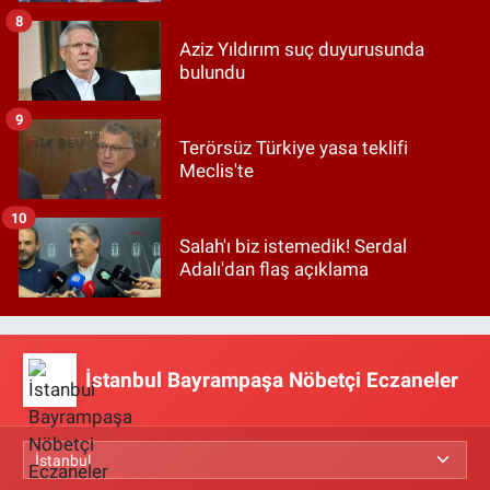
8
Aziz Yıldırım suç duyurusunda
bulundu
9
Terörsüz Türkiye yasa teklifi
Meclis'te
10
Salah'ı biz istemedik! Serdal
Adalı'dan flaş açıklama
İstanbul Bayrampaşa Nöbetçi Eczaneler