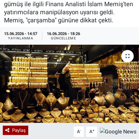
gümüş ile ilgili Finans Analisti İslam Memiş'ten
Özel Haberler
Dünya
Haber Arşivi
yatırımcılara manipülasyon uyarısı geldi.
Memiş, "çarşamba" gününe dikkat çekti.
Yazarlar
Medya
15.06.2026 - 14:57
16.06.2026 - 18:26
YAYINLANMA
GÜNCELLEME
Özel Haberler
Kadın
Erişim Bilgileri
Sağlık
Teknoloji
Ramazan
Paylaş
-
+
A
A