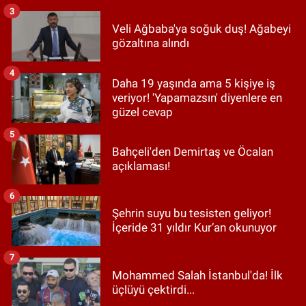
3
Veli Ağbaba'ya soğuk duş! Ağabeyi
gözaltına alındı
4
Daha 19 yaşında ama 5 kişiye iş
veriyor! 'Yapamazsın' diyenlere en
güzel cevap
5
Bahçeli'den Demirtaş ve Öcalan
açıklaması!
6
Şehrin suyu bu tesisten geliyor!
İçeride 31 yıldır Kur’an okunuyor
7
Mohammed Salah İstanbul'da! İlk
üçlüyü çektirdi...