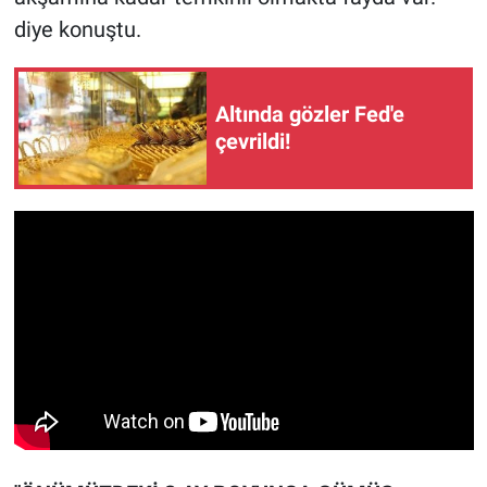
diye konuştu.
Altında gözler Fed'e
çevrildi!