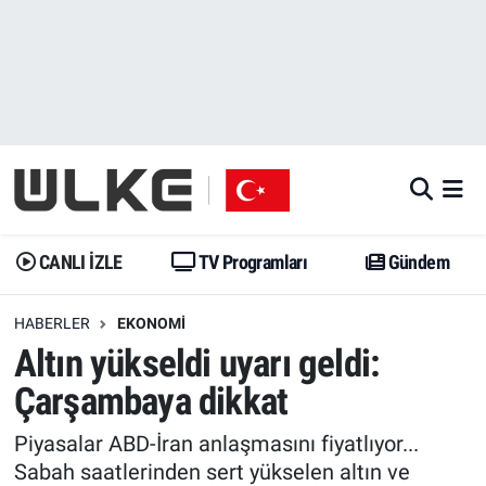
CANLI İZLE
CANLI YAYIN
Nöbetçi Eczaneler
TV Programları
TV Programları
Hava Durumu
Gündem
Gündem
İstanbul Namaz Vakitleri
Dünya
Trend
Trafik Durumu
CANLI İZLE
TV Programları
Gündem
Spor
Yaşam
Süper Lig Puan Durumu ve Fikstür
HABERLER
EKONOMI
Altın yükseldi uyarı geldi:
Erişim Bilgileri
Erişim Bilgileri
Erişim Bilgileri
Çarşambaya dikkat
Ekonomi
Spor
Tüm Manşetler
Piyasalar ABD-İran anlaşmasını fiyatlıyor...
Trend
Ekonomi
Son Dakika Haberleri
Sabah saatlerinden sert yükselen altın ve