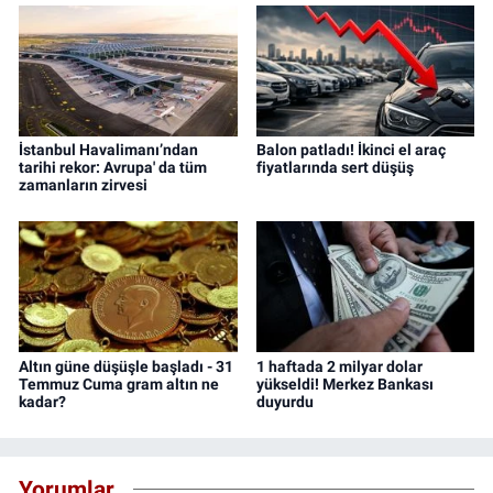
İstanbul Havalimanı’ndan
Balon patladı! İkinci el araç
tarihi rekor: Avrupa' da tüm
fiyatlarında sert düşüş
zamanların zirvesi
Altın güne düşüşle başladı - 31
1 haftada 2 milyar dolar
Temmuz Cuma gram altın ne
yükseldi! Merkez Bankası
kadar?
duyurdu
Yorumlar