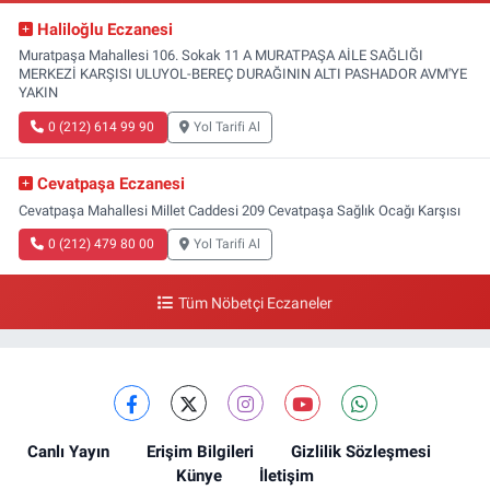
Haliloğlu Eczanesi
Muratpaşa Mahallesi 106. Sokak 11 A MURATPAŞA AİLE SAĞLIĞI
MERKEZİ KARŞISI ULUYOL-BEREÇ DURAĞININ ALTI PASHADOR AVM'YE
YAKIN
0 (212) 614 99 90
Yol Tarifi Al
Cevatpaşa Eczanesi
Cevatpaşa Mahallesi Millet Caddesi 209 Cevatpaşa Sağlık Ocağı Karşısı
0 (212) 479 80 00
Yol Tarifi Al
Tüm Nöbetçi Eczaneler
Canlı Yayın
Erişim Bilgileri
Gizlilik Sözleşmesi
Künye
İletişim