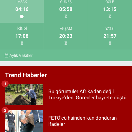
İMSAK
GÜNEŞ
ÖĞLE
04:16
05:58
13:15
İKINDI
AKŞAM
YATSI
17:08
20:23
21:57
Aylık Vakitler
Trend Haberler
1
Bu görüntüler Afrika'dan değil
Türkiye'den! Görenler hayrete düştü
2
FETÖ'cü hainden kan donduran
ifadeler