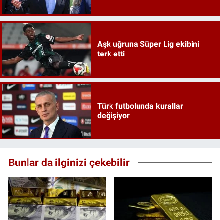
Aşk uğruna Süper Lig ekibini
terk etti
Türk futbolunda kurallar
değişiyor
Bunlar da ilginizi çekebilir