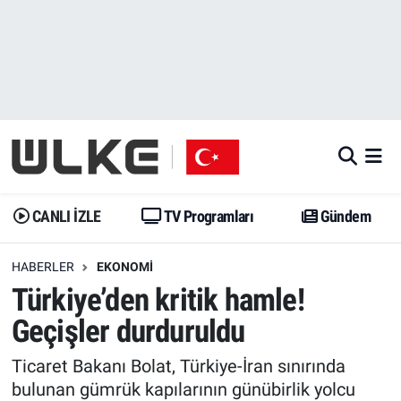
CANLI İZLE
CANLI YAYIN
Nöbetçi Eczaneler
TV Programları
TV Programları
Hava Durumu
Gündem
Gündem
İstanbul Namaz Vakitleri
Dünya
Trend
Trafik Durumu
CANLI İZLE
TV Programları
Gündem
Spor
Yaşam
Süper Lig Puan Durumu ve Fikstür
HABERLER
EKONOMI
Türkiye’den kritik hamle!
Erişim Bilgileri
Erişim Bilgileri
Erişim Bilgileri
Geçişler durduruldu
Ekonomi
Spor
Tüm Manşetler
Ticaret Bakanı Bolat, Türkiye-İran sınırında
Trend
Ekonomi
Son Dakika Haberleri
bulunan gümrük kapılarının günübirlik yolcu