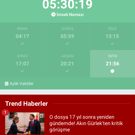
05:30:18
İmsak Namazı
İMSAK
GÜNEŞ
ÖĞLE
04:17
05:59
13:15
İKINDI
AKŞAM
YATSI
17:07
20:21
21:56
Aylık Vakitler
Trend Haberler
1
O dosya 17 yıl sonra yeniden
gündemde! Akın Gürlek'ten kritik
görüşme