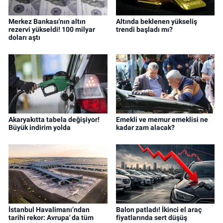
Merkez Bankası'nın altın
Altında beklenen yükseliş
rezervi yükseldi! 100 milyar
trendi başladı mı?
doları aştı
Akaryakıtta tabela değişiyor!
Emekli ve memur emeklisi ne
Büyük indirim yolda
kadar zam alacak?
İstanbul Havalimanı’ndan
Balon patladı! İkinci el araç
tarihi rekor: Avrupa' da tüm
fiyatlarında sert düşüş