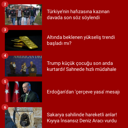
2
Türkiye’nin hafızasına kazınan
davada son söz söylendi
3
Altında beklenen yükseliş trendi
başladı mı?
4
Trump küçük çocuğu son anda
kurtardı! Sahnede hızlı müdahale
5
Erdoğan'dan 'çerçeve yasa' mesajı
6
Sakarya sahilinde hareketli anlar!
Kıyıya İnsansız Deniz Aracı vurdu