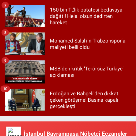
7
150 bin TL'lik patatesi bedavaya
dağıttı! Helal olsun dedirten
hareket
8
Mohamed Salah'ın Trabzonspor'a
maliyeti belli oldu
9
MSB'den kritik 'Terörsüz Türkiye'
açıklaması
10
Erdoğan ve Bahçeli'den dikkat
çeken görüşme! Basına kapalı
gerçekleşti
İstanbul Bayrampaşa Nöbetçi Eczaneler