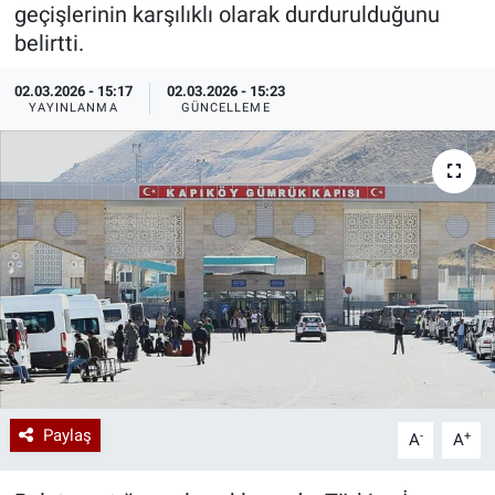
geçişlerinin karşılıklı olarak durdurulduğunu
Özel Haberler
Dünya
Haber Arşivi
belirtti.
02.03.2026 - 15:17
02.03.2026 - 15:23
Yazarlar
Medya
YAYINLANMA
GÜNCELLEME
Özel Haberler
Kadın
Erişim Bilgileri
Sağlık
Teknoloji
Ramazan
Paylaş
-
+
A
A