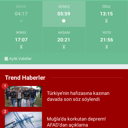
İMSAK
GÜNEŞ
ÖĞLE
04:17
05:59
13:15
İKINDI
AKŞAM
YATSI
17:07
20:21
21:56
Aylık Vakitler
Trend Haberler
1
Türkiye’nin hafızasına kazınan
davada son söz söylendi
2
Muğla'da korkutan deprem!
AFAD'dan açıklama