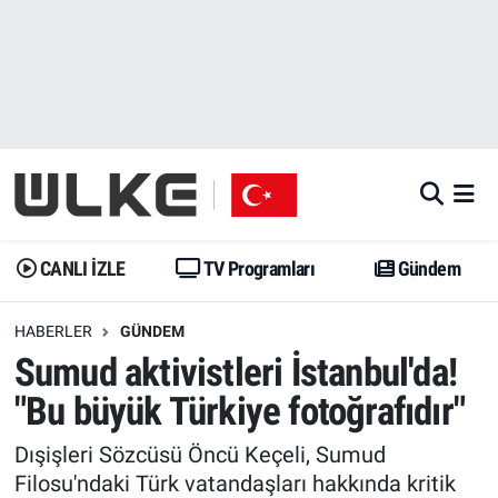
CANLI İZLE
CANLI YAYIN
Nöbetçi Eczaneler
TV Programları
TV Programları
Hava Durumu
Gündem
Gündem
İstanbul Namaz Vakitleri
Dünya
Trend
Trafik Durumu
CANLI İZLE
TV Programları
Gündem
Spor
Yaşam
Süper Lig Puan Durumu ve Fikstür
HABERLER
GÜNDEM
Sumud aktivistleri İstanbul'da!
Erişim Bilgileri
Erişim Bilgileri
Erişim Bilgileri
"Bu büyük Türkiye fotoğrafıdır"
Ekonomi
Spor
Tüm Manşetler
Dışişleri Sözcüsü Öncü Keçeli, Sumud
Trend
Ekonomi
Son Dakika Haberleri
Filosu'ndaki Türk vatandaşları hakkında kritik