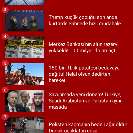
3
Trump küçük çocuğu son anda
kurtardı! Sahnede hızlı müdahale
4
Merkez Bankası'nın altın rezervi
yükseldi! 100 milyar doları aştı
5
150 bin TL'lik patatesi bedavaya
dağıttı! Helal olsun dedirten
hareket
6
Savunmada yeni dönem! Türkiye,
Suudi Arabistan ve Pakistan aynı
masada
7
Polisten kaçmanın bedeli ağır oldu!
Dudak uçuklatan ceza