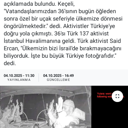
açıklamada bulundu. Keçeli,
Özel Haberler
Dünya
Haber Arşivi
"Vatandaşlarımızdan 36’sının bugün öğleden
sonra özel bir uçak seferiyle ülkemize dönmesi
Yazarlar
Medya
öngörülmektedir." dedi. Aktivistler Türkiye'ye
doğru yola çıkmıştı. 36'sı Türk 137 aktivist
Özel Haberler
İstanbul Havalimanına geldi. Türk aktivist Said
Ercan, "Ülkemizin bizi İsrail'de bırakmayacağını
Kadın
biliyorduk. İşte bu büyük Türkiye fotoğrafıdır."
dedi.
Erişim Bilgileri
04.10.2025 - 11:30
04.10.2025 - 16:49
YAYINLANMA
GÜNCELLEME
Sağlık
Teknoloji
Ramazan