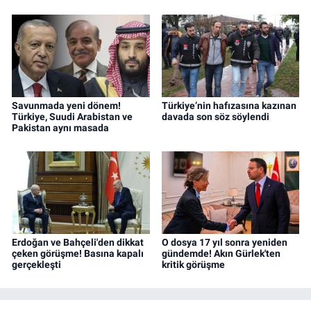
Savunmada yeni dönem!
Türkiye’nin hafızasına kazınan
Türkiye, Suudi Arabistan ve
davada son söz söylendi
Pakistan aynı masada
Erdoğan ve Bahçeli'den dikkat
O dosya 17 yıl sonra yeniden
çeken görüşme! Basına kapalı
gündemde! Akın Gürlek'ten
gerçekleşti
kritik görüşme