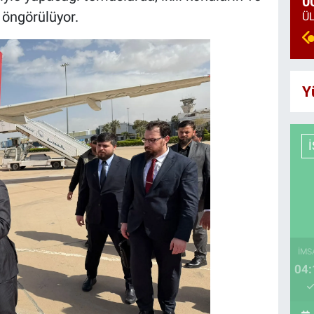
0
 öngörülüyor.
Y
İMS
04: