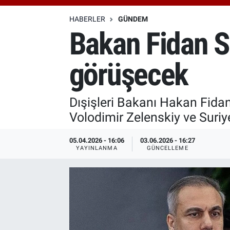
Özel Haberler
Dünya
Haber Arşivi
HABERLER
GÜNDEM
Bakan Fidan Su
Yazarlar
Medya
görüşecek
Özel Haberler
Kadın
Dışişleri Bakanı Hakan Fida
Volodimir Zelenskiy ve Suri
Erişim Bilgileri
05.04.2026 - 16:06
03.06.2026 - 16:27
Sağlık
YAYINLANMA
GÜNCELLEME
Teknoloji
Ramazan