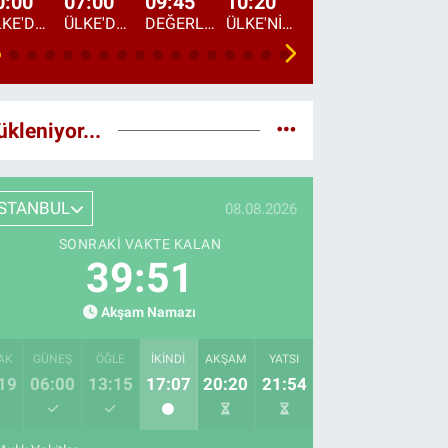
0:00
07:00
09:45
10:20
11:15
12:20
ÜLKE'DE BU GECE
ÜLKE'DE HAFTA SONU
DEĞERLERİN DAVETİ
ÜLKE'NİN ÇOCUKLARI
YOL HİKAYESİ
DÜNYANIN GÜNDE
ükleniyor...
İSTANBUL
08.08.2026
SONRAKI VAKTE KALAN
39:50
Akşam Namazı
AK
GÜNEŞ
ÖĞLE
İKINDI
AKŞAM
YATSI
19
06:00
13:15
17:07
20:20
21:54