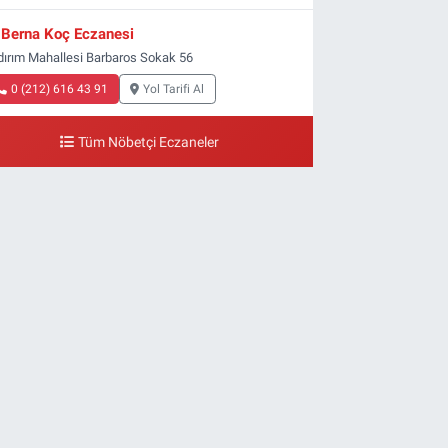
Berna Koç Eczanesi
ldırım Mahallesi Barbaros Sokak 56
0 (212) 616 43 91
Yol Tarifi Al
Tüm Nöbetçi Eczaneler