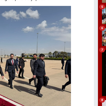
5
6
7
8