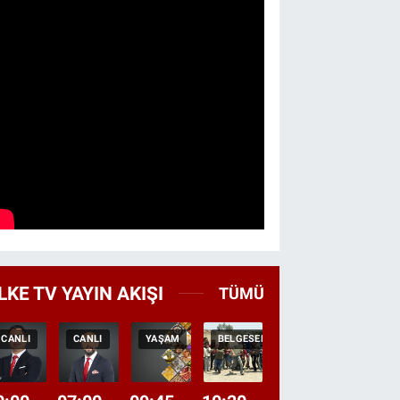
LKE TV YAYIN AKIŞI
TÜMÜ
CANLI
CANLI
YAŞAM
BELGESEL
TEKRAR
HABER