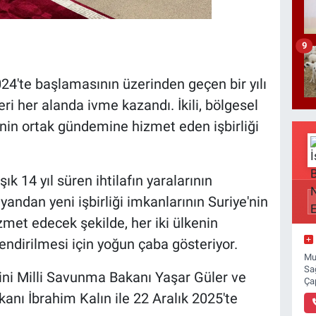
9
24'te başlamasının üzerinden geçen bir yılı
eri her alanda ivme kazandı. İkili, bölgesel
enin ortak gündemine hizmet eden işbirliği
ık 14 yıl süren ihtilafın yaralarının
yandan yeni işbirliği imkanlarının Suriye'nin
izmet edecek şekilde, her iki ülkenin
ndirilmesi için yoğun çaba gösteriyor.
Mu
Sa
tini Milli Savunma Bakanı Yaşar Güler ve
Ça
şkanı İbrahim Kalın ile 22 Aralık 2025'te