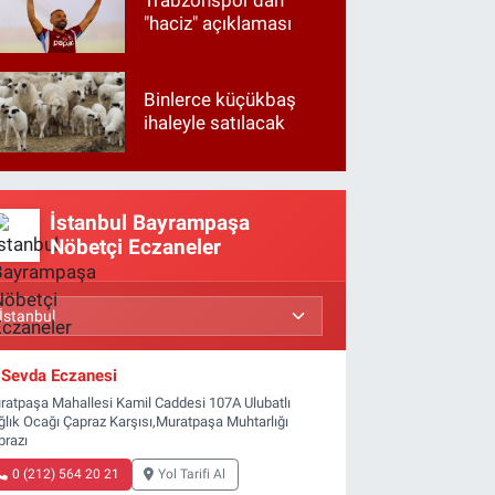
Trabzonspor'dan
"haciz" açıklaması
Binlerce küçükbaş
ihaleyle satılacak
İstanbul Bayrampaşa
Nöbetçi Eczaneler
Sevda Eczanesi
ratpaşa Mahallesi Kamil Caddesi 107A Ulubatlı
ğlık Ocağı Çapraz Karşısı,Muratpaşa Muhtarlığı
prazı
0 (212) 564 20 21
Yol Tarifi Al