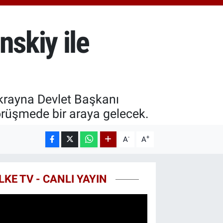
0.55
%0.03
T100
779
%-14
nskiy ile
COIN
998,24
%0.35
Ukrayna Devlet Başkanı
rüşmede bir araya gelecek.
-
+
A
A
LKE TV - CANLI YAYIN