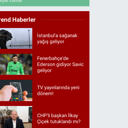
Aylık Vakitler
rend Haberler
İstanbul'a sağanak
yağış geliyor
Fenerbahçe'de
Ederson gidiyor Savic
geliyor
TV yayınlarında yeni
dönem!
CHP'li başkan İlkay
Çiçek tutuklandı mı?