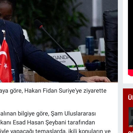
aya göre, Hakan Fidan Suriye'ye ziyarette
Ü
 alınan bilgiye göre, Şam Uluslararası
Bakanı Esad Hasan Şeybani tarafından
siyle yapacağı temaslarda, ikili konuların ve