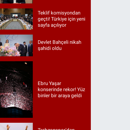
Teklif komisyondan
geçti! Türkiye için yeni
sayfa açılıyor
Devlet Bahçeli nikah
şahidi oldu
Ebru Yaşar
konserinde rekor! Yüz
binler bir araya geldi