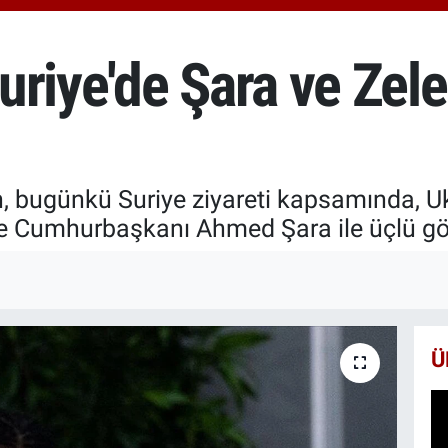
666
BİS
13.
riye'de Şara ve Zele
BIT
64.
n, bugünkü Suriye ziyareti kapsamında, 
ye Cumhurbaşkanı Ahmed Şara ile üçlü gö
Ü