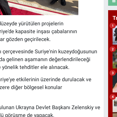
T
i düzeyde yürütülen projelerin
1
iye'de kapasite inşası çabalarının
ar gözden geçirilecek.
2
ı çerçevesinde Suriye'nin kuzeydoğusunun
a gelinen aşamanın değerlendirileceği
yönelik tehditler ele alınacak.
3
iye'ye etkilerinin üzerinde durulacak ve
ere diğer bölgesel konular
4
bulunan Ukrayna Devlet Başkanı Zelenskiy ve
çlü görüşme de yapacak.