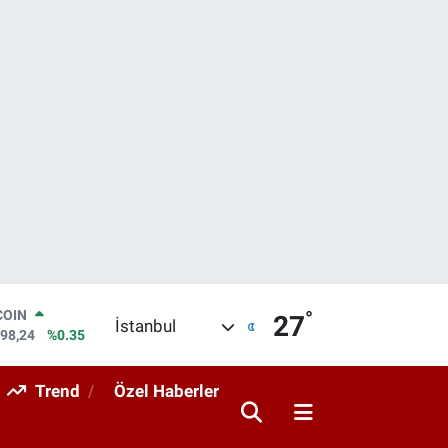
°
LAR
27
İstanbul
7436
%0.18
RO
2510
%0.32
Trend
Özel Haberler
RLİN
4811
%0.38
M ALTIN