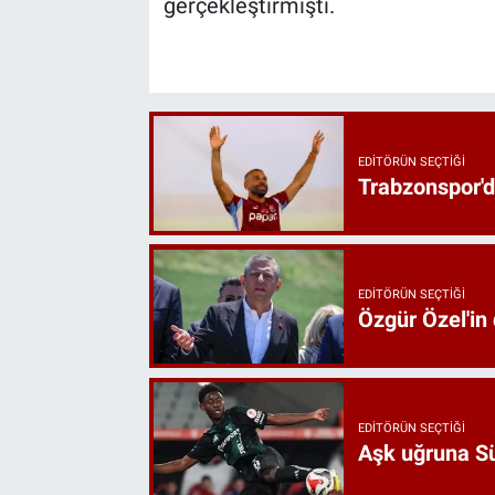
gerçekleştirmişti.
EDITÖRÜN SEÇTIĞI
Trabzonspor'd
EDITÖRÜN SEÇTIĞI
Özgür Özel'in
EDITÖRÜN SEÇTIĞI
Aşk uğruna Süp