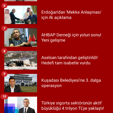
6
Erdoğan'dan 'Mekke Anlaşması'
için ilk açıklama
7
AHBAP Derneği için yolun sonu!
Yeni gelişme
8
Aselsan tarafından geliştirildi!
Hedefi tam isabetle vurdu
9
Kuşadası Belediyesi'ne 3. dalga
operasyon
10
Türkiye sigorta sektörünün aktif
büyüklüğü 4 trilyon TL'ye yaklaştı!