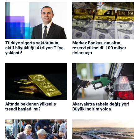
Türkiye sigorta sektörünün
Merkez Bankası'nın altın
aktif büyüklüğü 4 trilyon TL'ye
rezervi yükseldi! 100 milyar
yaklaştı!
doları aştı
Altında beklenen yükseliş
Akaryakıtta tabela değişiyor!
trendi başladı mı?
Büyük indirim yolda