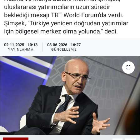
uluslararası yatırımcıların uzun süredir
Özel Haberler
Dünya
Haber Arşivi
beklediği mesajı TRT World Forum'da verdi.
Şimşek, "Türkiye yeniden doğrudan yatırımlar
Yazarlar
Medya
için bölgesel merkez olma yolunda." dedi.
Özel Haberler
02.11.2025 - 10:13
03.06.2026 - 16:27
YAYINLANMA
GÜNCELLEME
Kadın
Erişim Bilgileri
Sağlık
Teknoloji
Ramazan