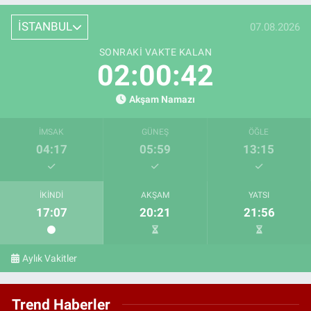
İSTANBUL
07.08.2026
SONRAKI VAKTE KALAN
02:00:41
Akşam Namazı
İMSAK
GÜNEŞ
ÖĞLE
04:17
05:59
13:15
İKINDI
AKŞAM
YATSI
17:07
20:21
21:56
Aylık Vakitler
Trend Haberler