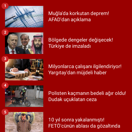
1
Muğla'da korkutan deprem!
AFAD'dan açıklama
2
Bölgede dengeler değişecek!
Türkiye de imzaladı
3
Milyonlarca çalışanı ilgilendiriyor!
Yargıtay'dan müjdeli haber
4
Polisten kaçmanın bedeli ağır oldu!
Dudak uçuklatan ceza
5
10 yıl sonra yakalanmıştı!
FETÖ'cünün ablası da gözaltında