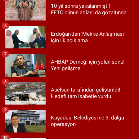
10 yıl sonra yakalanmıştı!
FETÖ'cünün ablası da gözaltında
6
Erdoğan'dan 'Mekke Anlaşması'
için ilk açıklama
7
AHBAP Derneği için yolun sonu!
Yeni gelişme
8
Aselsan tarafından geliştirildi!
Hedefi tam isabetle vurdu
9
Kuşadası Belediyesi'ne 3. dalga
operasyon
10