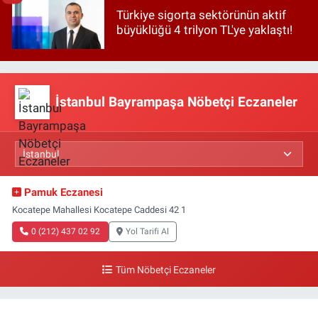
Türkiye sigorta sektörünün aktif
büyüklüğü 4 trilyon TL'ye yaklaştı!
İstanbul Bayrampaşa Nöbetçi Eczaneler
Pamuk Eczanesi
Kocatepe Mahallesi Kocatepe Caddesi 42 1
0 (212) 437 02 92
Yol Tarifi Al
Tüm Nöbetçi Eczaneler