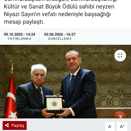
Kültür ve Sanat Büyük Ödülü sahibi neyzen
Özel Haberler
Dünya
Haber Arşivi
Niyazi Sayın'ın vefatı nedeniyle başsağlığı
mesajı paylaştı.
Yazarlar
Medya
09.10.2025 - 14:24
03.06.2026 - 16:27
YAYINLANMA
GÜNCELLEME
Özel Haberler
Kadın
Erişim Bilgileri
Sağlık
Teknoloji
Ramazan
Paylaş
-
+
A
A