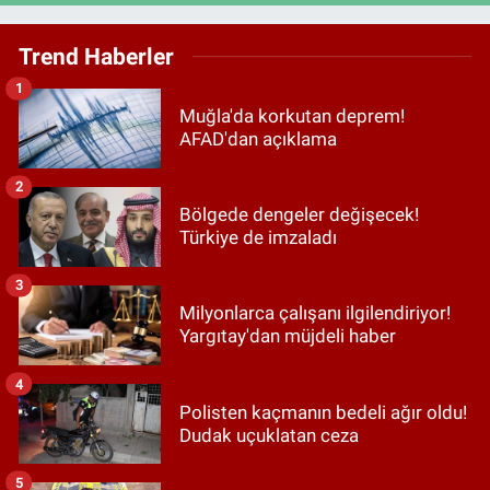
Trend Haberler
1
Muğla'da korkutan deprem!
AFAD'dan açıklama
2
Bölgede dengeler değişecek!
Türkiye de imzaladı
3
Milyonlarca çalışanı ilgilendiriyor!
Yargıtay'dan müjdeli haber
4
Polisten kaçmanın bedeli ağır oldu!
Dudak uçuklatan ceza
5