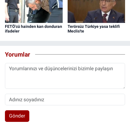
FETÖ'cü hainden kan donduran
Terörsüz Türkiye yasa teklifi
ifadeler
Meclis'te
Yorumlar
Gönder