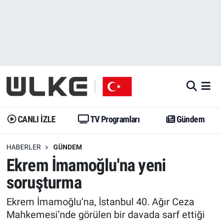
CANLI İZLE
CANLI YAYIN
Nöbetçi Eczaneler
TV Programları
TV Programları
Hava Durumu
Gündem
Gündem
İstanbul Namaz Vakitleri
Dünya
Trend
Trafik Durumu
CANLI İZLE
TV Programları
Gündem
Spor
Yaşam
Süper Lig Puan Durumu ve Fikstür
HABERLER
GÜNDEM
Ekrem İmamoğlu'na yeni
Erişim Bilgileri
Erişim Bilgileri
Erişim Bilgileri
soruşturma
Ekonomi
Spor
Tüm Manşetler
Ekrem İmamoğlu’na, İstanbul 40. Ağır Ceza
Trend
Ekonomi
Son Dakika Haberleri
Mahkemesi’nde görülen bir davada sarf ettiği