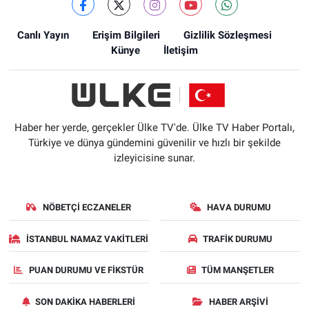
Canlı Yayın
Erişim Bilgileri
Gizlilik Sözleşmesi
Künye
İletişim
Haber her yerde, gerçekler Ülke TV'de. Ülke TV Haber Portalı,
Türkiye ve dünya gündemini güvenilir ve hızlı bir şekilde
izleyicisine sunar.
NÖBETÇI ECZANELER
HAVA DURUMU
İSTANBUL NAMAZ VAKITLERI
TRAFIK DURUMU
PUAN DURUMU VE FIKSTÜR
TÜM MANŞETLER
SON DAKIKA HABERLERI
HABER ARŞIVI