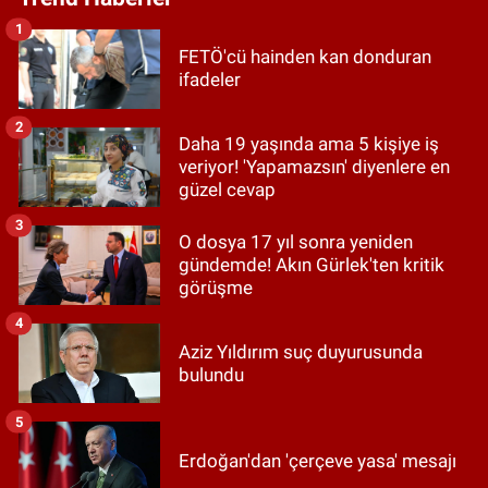
1
FETÖ'cü hainden kan donduran
ifadeler
2
Daha 19 yaşında ama 5 kişiye iş
veriyor! 'Yapamazsın' diyenlere en
güzel cevap
3
O dosya 17 yıl sonra yeniden
gündemde! Akın Gürlek'ten kritik
görüşme
4
Aziz Yıldırım suç duyurusunda
bulundu
5
Erdoğan'dan 'çerçeve yasa' mesajı