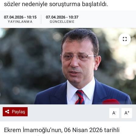
sözler nedeniyle soruşturma başlatıldı.
Özel Haberler
Dünya
Haber Arşivi
07.04.2026 - 10:15
07.04.2026 - 10:37
YAYINLANMA
GÜNCELLEME
Yazarlar
Medya
Özel Haberler
Kadın
Erişim Bilgileri
Sağlık
Teknoloji
Paylaş
-
+
A
A
Ramazan
Ekrem İmamoğlu’nun, 06 Nisan 2026 tarihli