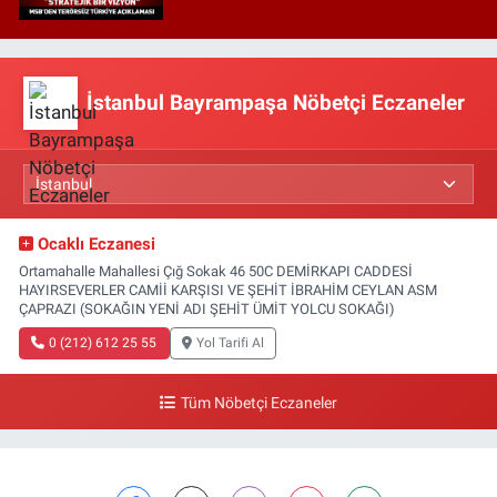
İstanbul Bayrampaşa Nöbetçi Eczaneler
Ocaklı Eczanesi
Ortamahalle Mahallesi Çığ Sokak 46 50C DEMİRKAPI CADDESİ
HAYIRSEVERLER CAMİİ KARŞISI VE ŞEHİT İBRAHİM CEYLAN ASM
ÇAPRAZI (SOKAĞIN YENİ ADI ŞEHİT ÜMİT YOLCU SOKAĞI)
0 (212) 612 25 55
Yol Tarifi Al
Tüm Nöbetçi Eczaneler