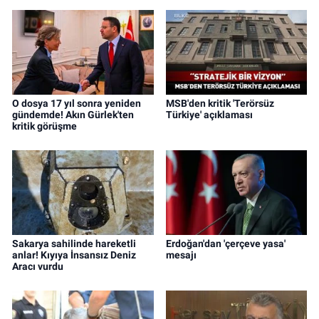
O dosya 17 yıl sonra yeniden
MSB'den kritik 'Terörsüz
gündemde! Akın Gürlek'ten
Türkiye' açıklaması
kritik görüşme
Sakarya sahilinde hareketli
Erdoğan'dan 'çerçeve yasa'
anlar! Kıyıya İnsansız Deniz
mesajı
Aracı vurdu