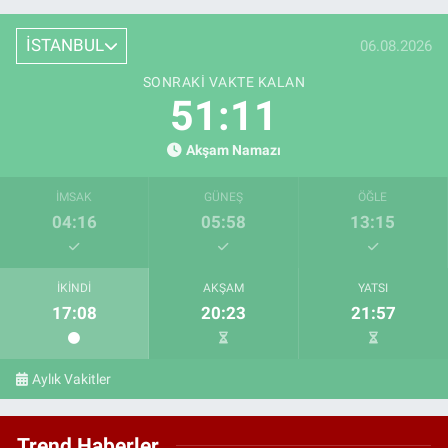
İSTANBUL
06.08.2026
SONRAKI VAKTE KALAN
51:10
Akşam Namazı
İMSAK
GÜNEŞ
ÖĞLE
04:16
05:58
13:15
İKINDI
AKŞAM
YATSI
17:08
20:23
21:57
Aylık Vakitler
Trend Haberler