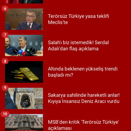
6
Terörsüz Türkiye yasa teklifi
Meclis'te
7
Salah'ı biz istemedik! Serdal
Adalı'dan flaş açıklama
8
Altında beklenen yükseliş trendi
başladı mı?
9
Sakarya sahilinde hareketli anlar!
Kıyıya İnsansız Deniz Aracı vurdu
10
MSB'den kritik 'Terörsüz Türkiye'
açıklaması