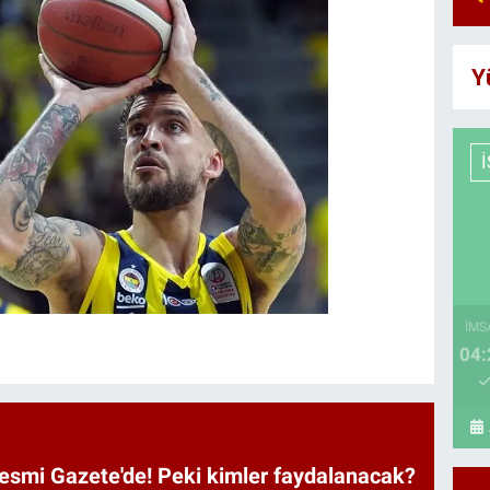
Y
İMS
04:
Resmi Gazete'de! Peki kimler faydalanacak?