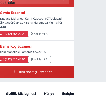
Sevda Eczanesi
ratpaşa Mahallesi Kamil Caddesi 107A Ulubatlı
ğlık Ocağı Çapraz Karşısı,Muratpaşa Muhtarlığı
prazı
0 (212) 564 20 21
Yol Tarifi Al
Berna Koç Eczanesi
ldırım Mahallesi Barbaros Sokak 56
0 (212) 616 43 91
Yol Tarifi Al
Tüm Nöbetçi Eczaneler
Gizlilik Sözleşmesi
Künye
İletişim