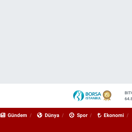
DO
47,
EU
55,
Gündem
Dünya
Spor
Ekonomi
ST
64,
GR