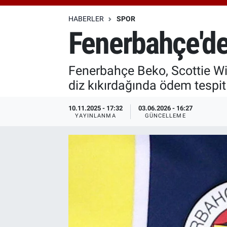
Özel Haberler
Dünya
Haber Arşivi
HABERLER
SPOR
Fenerbahçe'de
Yazarlar
Medya
Fenerbahçe Beko, Scottie Wil
Özel Haberler
diz kıkırdağında ödem tespit 
Kadın
10.11.2025 - 17:32
03.06.2026 - 16:27
YAYINLANMA
GÜNCELLEME
Erişim Bilgileri
Sağlık
Teknoloji
Ramazan