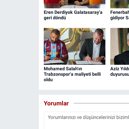
Eren Derdiyok Galatasaray'a
Fenerbah
geri döndü
gidiyor S
Mohamed Salah'ın
Aziz Yıld
Trabzonspor'a maliyeti belli
duyurus
oldu
Yorumlar