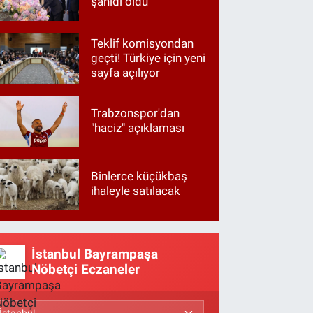
şahidi oldu
Teklif komisyondan
geçti! Türkiye için yeni
sayfa açılıyor
Trabzonspor'dan
"haciz" açıklaması
Binlerce küçükbaş
ihaleyle satılacak
İstanbul Bayrampaşa
Nöbetçi Eczaneler