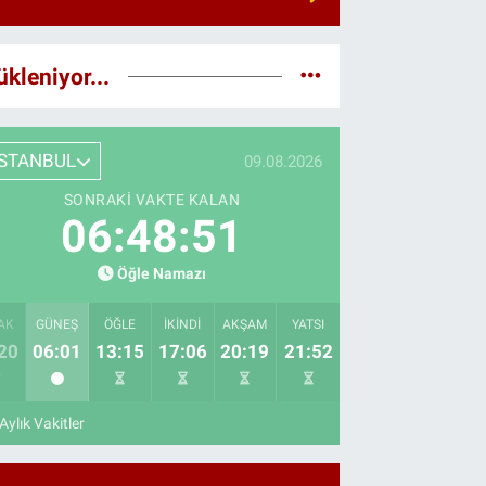
ükleniyor...
İSTANBUL
09.08.2026
SONRAKI VAKTE KALAN
06:48:50
Öğle Namazı
AK
GÜNEŞ
ÖĞLE
İKINDI
AKŞAM
YATSI
20
06:01
13:15
17:06
20:19
21:52
Aylık Vakitler