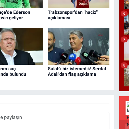
çe'de Ederson
Trabzonspor'dan "haciz"
6
avic geliyor
açıklaması
7
8
ırım suç
Salah'ı biz istemedik! Serdal
unda bulundu
Adalı'dan flaş açıklama