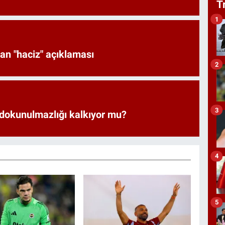
T
1
an "haciz" açıklaması
2
3
 dokunulmazlığı kalkıyor mu?
4
5