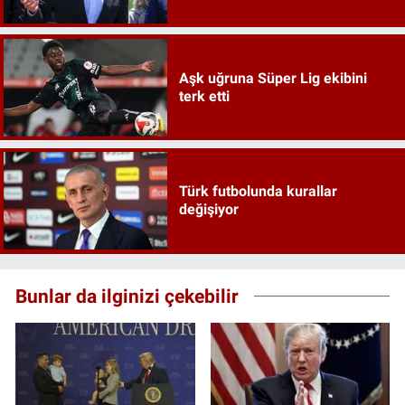
Aşk uğruna Süper Lig ekibini
terk etti
Türk futbolunda kurallar
değişiyor
Bunlar da ilginizi çekebilir