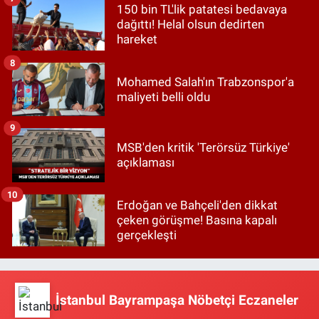
150 bin TL'lik patatesi bedavaya
dağıttı! Helal olsun dedirten
hareket
8
Mohamed Salah'ın Trabzonspor'a
maliyeti belli oldu
9
MSB'den kritik 'Terörsüz Türkiye'
açıklaması
10
Erdoğan ve Bahçeli'den dikkat
çeken görüşme! Basına kapalı
gerçekleşti
İstanbul Bayrampaşa Nöbetçi Eczaneler