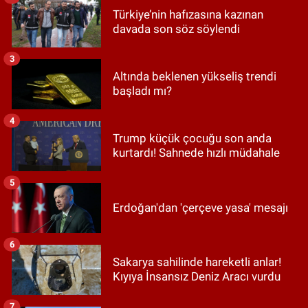
Türkiye’nin hafızasına kazınan
davada son söz söylendi
3
Altında beklenen yükseliş trendi
başladı mı?
4
Trump küçük çocuğu son anda
kurtardı! Sahnede hızlı müdahale
5
Erdoğan'dan 'çerçeve yasa' mesajı
6
Sakarya sahilinde hareketli anlar!
Kıyıya İnsansız Deniz Aracı vurdu
7