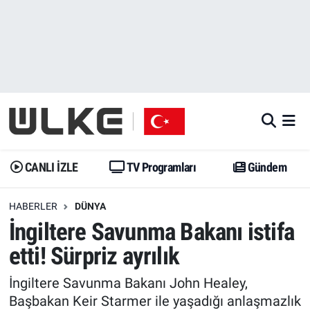
CANLI İZLE
CANLI YAYIN
Nöbetçi Eczaneler
TV Programları
TV Programları
Hava Durumu
Gündem
Gündem
İstanbul Namaz Vakitleri
Dünya
Trend
Trafik Durumu
CANLI İZLE
TV Programları
Gündem
Spor
Yaşam
Süper Lig Puan Durumu ve Fikstür
HABERLER
DÜNYA
İngiltere Savunma Bakanı istifa
Erişim Bilgileri
Erişim Bilgileri
Erişim Bilgileri
etti! Sürpriz ayrılık
Ekonomi
Spor
Tüm Manşetler
İngiltere Savunma Bakanı John Healey,
Trend
Ekonomi
Son Dakika Haberleri
Başbakan Keir Starmer ile yaşadığı anlaşmazlık