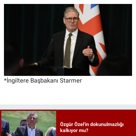
*İngiltere Başbakanı Starmer
Özgür Özel'in dokunulmazlığı
kalkıyor mu?