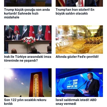
Trump küçük çocuğu son anda
Trump'tan İran sözleri! En
kurtardı! Sahnede hızlı
büyük saldırı olacaktı
müdahale
Irak ile Türkiye arasındaki imza
Altında gözler Fed'e çevrildi!
töreninde ne yaşandı?
Son 122 yılın sıcaklık rekoru
İsrail saldırmak istedi! ABD
kırıldı
onay vermedi