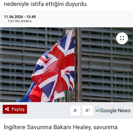
nedeniyle istifa ettiğini duyurdu.
Özel Haberler
Dünya
Haber Arşivi
11.06.2026 - 15:49
YAYINLANMA
Yazarlar
Medya
Özel Haberler
Kadın
Erişim Bilgileri
Sağlık
Teknoloji
Paylaş
-
+
A
A
Ramazan
İngiltere Savunma Bakanı Healey, savunma