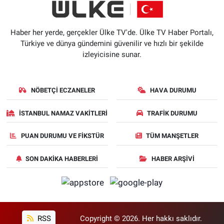
Haber her yerde, gerçekler Ülke TV'de. Ülke TV Haber Portalı,
Türkiye ve dünya gündemini güvenilir ve hızlı bir şekilde
izleyicisine sunar.
NÖBETÇI ECZANELER
HAVA DURUMU
İSTANBUL NAMAZ VAKITLERI
TRAFIK DURUMU
PUAN DURUMU VE FIKSTÜR
TÜM MANŞETLER
SON DAKIKA HABERLERI
HABER ARŞIVI
RSS
Copyright © 2026. Her hakkı saklıdır.