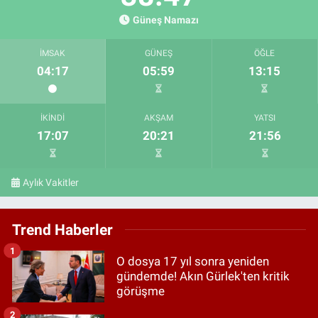
Güneş Namazı
İMSAK
GÜNEŞ
ÖĞLE
04:17
05:59
13:15
İKINDI
AKŞAM
YATSI
17:07
20:21
21:56
Aylık Vakitler
Trend Haberler
1
O dosya 17 yıl sonra yeniden
gündemde! Akın Gürlek'ten kritik
görüşme
2