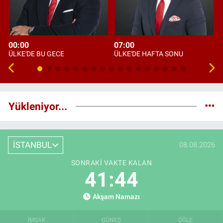
00:00
07:00
ÜLKE'DE BU GECE
ÜLKE'DE HAFTA SONU
Yükleniyor...
İSTANBUL
08.08.2026
SONRAKI VAKTE KALAN
41:43
Akşam Namazı
İMSAK
GÜNEŞ
ÖĞLE