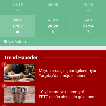
04:19
06:00
13:15
İKINDI
AKŞAM
YATSI
17:07
20:20
21:54
Aylık Vakitler
Trend Haberler
1
Milyonlarca çalışanı ilgilendiriyor!
Yargıtay'dan müjdeli haber
2
10 yıl sonra yakalanmıştı!
FETÖ'cünün ablası da gözaltında