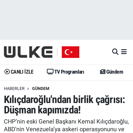
CANLI İZLE
CANLI YAYIN
Nöbetçi Eczaneler
TV Programları
TV Programları
Hava Durumu
Gündem
Gündem
İstanbul Namaz Vakitleri
Dünya
Trend
Trafik Durumu
CANLI İZLE
TV Programları
Gündem
Spor
Yaşam
Süper Lig Puan Durumu ve Fikstür
HABERLER
GÜNDEM
Kılıçdaroğlu'ndan birlik çağrısı:
Erişim Bilgileri
Erişim Bilgileri
Erişim Bilgileri
Düşman kapımızda!
Ekonomi
Spor
Tüm Manşetler
CHP’nin eski Genel Başkanı Kemal Kılıçdaroğlu,
Trend
Ekonomi
Son Dakika Haberleri
ABD’nin Venezuela’ya askeri operasyonunu ve