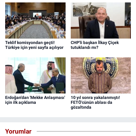
Teklif komisyondan geçti!
CHP'li başkan İlkay Çiçek
Türkiye için yeni sayfa açılıyor
tutuklandı mı?
Erdoğan'dan 'Mekke Anlaşması'
10 yıl sonra yakalanmıştı!
için ilk açıklama
FETÖ'cünün ablası da
gözaltında
Yorumlar