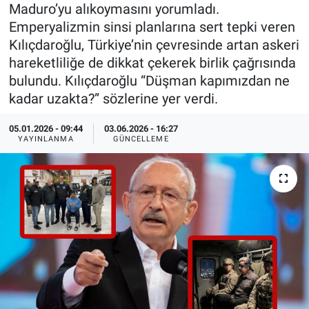
Maduro’yu alıkoymasını yorumladı.
Özel Haberler
Dünya
Haber Arşivi
Emperyalizmin sinsi planlarına sert tepki veren
Kılıçdaroğlu, Türkiye’nin çevresinde artan askeri
Yazarlar
Medya
hareketliliğe de dikkat çekerek birlik çağrısında
bulundu. Kılıçdaroğlu “Düşman kapımızdan ne
Özel Haberler
kadar uzakta?” sözlerine yer verdi.
Kadın
05.01.2026 - 09:44
03.06.2026 - 16:27
YAYINLANMA
GÜNCELLEME
Erişim Bilgileri
Sağlık
Teknoloji
Ramazan