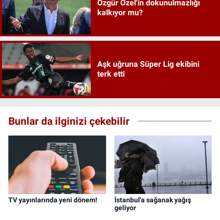
Özgür Özel'in dokunulmazlığı
kalkıyor mu?
Aşk uğruna Süper Lig ekibini
terk etti
Bunlar da ilginizi çekebilir
TV yayınlarında yeni dönem!
İstanbul'a sağanak yağış
geliyor