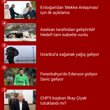
3
Erdoğan'dan 'Mekke Anlaşması'
için ilk açıklama
4
Aselsan tarafından geliştirildi!
Hedefi tam isabetle vurdu
5
İstanbul'a sağanak yağış geliyor
6
Fenerbahçe'de Ederson gidiyor
Savic geliyor
7
CHP'li başkan İlkay Çiçek
tutuklandı mı?