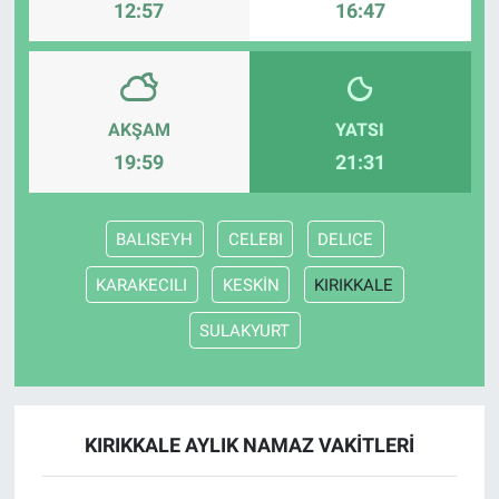
12:57
16:47
AKŞAM
YATSI
19:59
21:31
BALISEYH
CELEBI
DELICE
KARAKECILI
KESKİN
KIRIKKALE
SULAKYURT
KIRIKKALE AYLIK NAMAZ VAKITLERI