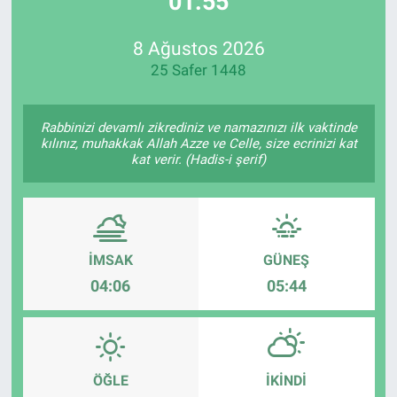
01:55
Özel Haberler
Dünya
Haber Arşivi
8 Ağustos 2026
25 Safer 1448
Yazarlar
Medya
Özel Haberler
Rabbinizi devamlı zikrediniz ve namazınızı ilk vaktinde
kılınız, muhakkak Allah Azze ve Celle, size ecrinizi kat
kat verir. (Hadis-i şerif)
Kadın
Erişim Bilgileri
Sağlık
İMSAK
GÜNEŞ
04:06
05:44
Teknoloji
Ramazan
ÖĞLE
İKINDI