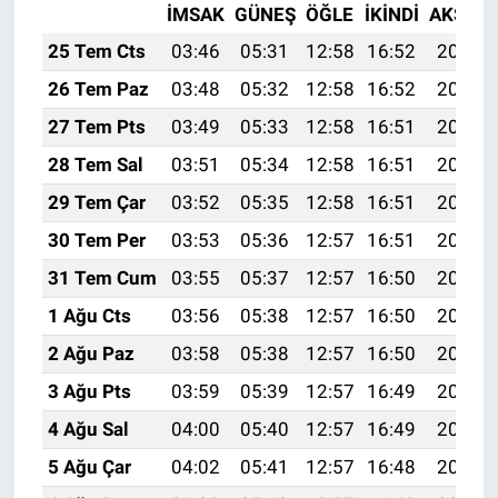
İMSAK
GÜNEŞ
ÖĞLE
İKINDI
AKŞAM
25 Tem Cts
03:46
05:31
12:58
16:52
20:14
26 Tem Paz
03:48
05:32
12:58
16:52
20:13
27 Tem Pts
03:49
05:33
12:58
16:51
20:12
28 Tem Sal
03:51
05:34
12:58
16:51
20:11
29 Tem Çar
03:52
05:35
12:58
16:51
20:10
30 Tem Per
03:53
05:36
12:57
16:51
20:09
31 Tem Cum
03:55
05:37
12:57
16:50
20:08
1 Ağu Cts
03:56
05:38
12:57
16:50
20:07
2 Ağu Paz
03:58
05:38
12:57
16:50
20:06
3 Ağu Pts
03:59
05:39
12:57
16:49
20:05
4 Ağu Sal
04:00
05:40
12:57
16:49
20:04
5 Ağu Çar
04:02
05:41
12:57
16:48
20:03