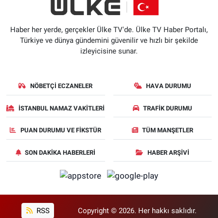
Haber her yerde, gerçekler Ülke TV'de. Ülke TV Haber Portalı,
Türkiye ve dünya gündemini güvenilir ve hızlı bir şekilde
izleyicisine sunar.
NÖBETÇI ECZANELER
HAVA DURUMU
İSTANBUL NAMAZ VAKITLERI
TRAFIK DURUMU
PUAN DURUMU VE FIKSTÜR
TÜM MANŞETLER
SON DAKIKA HABERLERI
HABER ARŞIVI
RSS
Copyright © 2026. Her hakkı saklıdır.