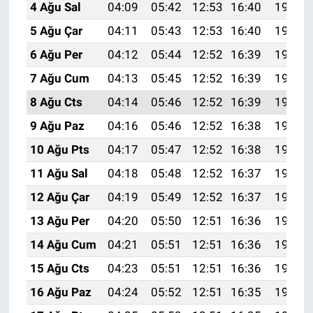
4 Ağu Sal
04:09
05:42
12:53
16:40
19:53
5 Ağu Çar
04:11
05:43
12:53
16:40
19:52
6 Ağu Per
04:12
05:44
12:52
16:39
19:51
7 Ağu Cum
04:13
05:45
12:52
16:39
19:50
8 Ağu Cts
04:14
05:46
12:52
16:39
19:49
9 Ağu Paz
04:16
05:46
12:52
16:38
19:48
10 Ağu Pts
04:17
05:47
12:52
16:38
19:47
11 Ağu Sal
04:18
05:48
12:52
16:37
19:46
12 Ağu Çar
04:19
05:49
12:52
16:37
19:44
13 Ağu Per
04:20
05:50
12:51
16:36
19:43
14 Ağu Cum
04:21
05:51
12:51
16:36
19:42
15 Ağu Cts
04:23
05:51
12:51
16:36
19:41
16 Ağu Paz
04:24
05:52
12:51
16:35
19:40