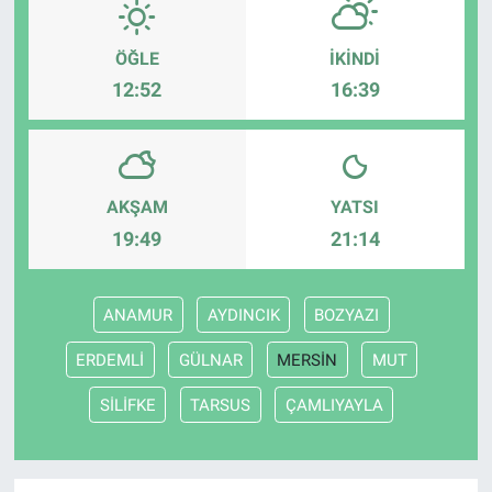
ÖĞLE
İKINDI
12:52
16:39
AKŞAM
YATSI
19:49
21:14
ANAMUR
AYDINCIK
BOZYAZI
ERDEMLİ
GÜLNAR
MERSİN
MUT
SİLİFKE
TARSUS
ÇAMLIYAYLA