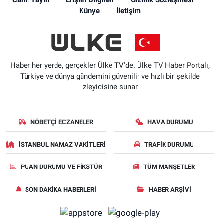
Künye
İletişim
Haber her yerde, gerçekler Ülke TV'de. Ülke TV Haber Portalı,
Türkiye ve dünya gündemini güvenilir ve hızlı bir şekilde
izleyicisine sunar.
NÖBETÇI ECZANELER
HAVA DURUMU
İSTANBUL NAMAZ VAKITLERI
TRAFIK DURUMU
PUAN DURUMU VE FIKSTÜR
TÜM MANŞETLER
SON DAKIKA HABERLERI
HABER ARŞIVI