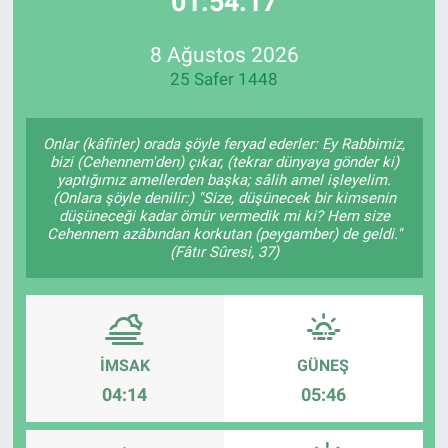
01:54:17
Özel Haberler
Dünya
Haber Arşivi
8 Ağustos 2026
25 Safer 1448
Yazarlar
Medya
Özel Haberler
Onlar (kâfirler) orada şöyle feryad ederler: Ey Rabbimiz,
bizi (Cehennem'den) çıkar, (tekrar dünyaya gönder ki)
yaptığımız amellerden başka; sâlih amel işleyelim.
Kadın
(Onlara şöyle denilir:) "Size, düşünecek bir kimsenin
düşüneceği kadar ömür vermedik mi ki? Hem size
Cehennem azâbından korkutan (peygamber) de geldi."
Erişim Bilgileri
(Fâtır Sûresi, 37)
Sağlık
Teknoloji
İMSAK
GÜNEŞ
Ramazan
04:14
05:46