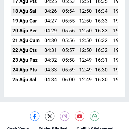
17 Ağu Pts
04:25
05:53
12:51
16:35
19:38
18 Ağu Sal
04:26
05:54
12:50
16:34
19:37
19 Ağu Çar
04:27
05:55
12:50
16:33
19:36
20 Ağu Per
04:29
05:56
12:50
16:33
19:35
21 Ağu Cum
04:30
05:56
12:50
16:32
19:33
22 Ağu Cts
04:31
05:57
12:50
16:32
19:32
23 Ağu Paz
04:32
05:58
12:49
16:31
19:31
24 Ağu Pts
04:33
05:59
12:49
16:30
19:29
25 Ağu Sal
04:34
06:00
12:49
16:30
19:28
Canlı Yayın
Erişim Bilgileri
Gizlilik Sözleşmesi